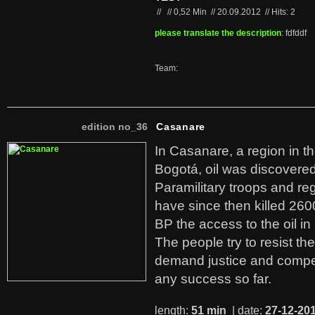
//
//
0,52 Min
//
20.09.2012
//
Hits: 2
please translate the description
: fdfddf
Team:
edition no_36
Casanare
In Casanare, a region in t
Bogotá, oil was discovered 
Paramilitary troops and re
have since then killed 260
BP the access to the oil in
The people try to resist th
demand justice and compe
any success so far.
length:
51 min
| date:
27-12-20