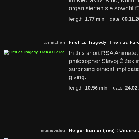
im Kiez aktiv: Kino, Kultu
organisierten sie sowohl f
length:
1,77 min
| date:
09.11.2
animation
First as Tragedy, Then as Far
In this short RSA Animate
philosopher Slavoj Žižek i
surprising ethical implicati
giving.
length:
10:56 min
| date:
24.02
musicvideo
Holger Burner (live) : Undercl