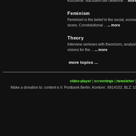
Konzerne. Nachdem die Gewinne ...
mor
Feminism
Feminism is the belief in the social, econo
sexes. Constotutional ...
... more
Theory
Interview serieses with theorizers, analysi
visions for the ...
... more
more topics ...
video-player
|
screenings
|
newsletter
Make a donation to: content e.V. Postbank Berlin, Kontonr.: 6814102, 