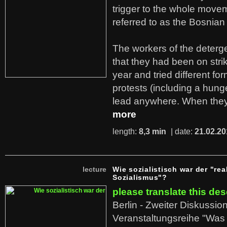
trigger to the whole move
referred to as the Bosnian
The workers of the deterge
that they had been on stri
year and tried different fo
protests (including a hunge
lead anywhere. When they
more
length:
8,3 min
| date:
21.02.20
lecture
Wie sozialistisch war der "rea
Sozialismus"?
please translate this des
Berlin - Zweiter Diskussio
Veranstaltungsreihe "Was 