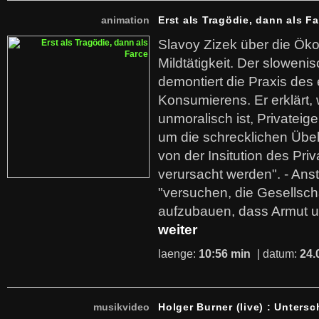
animation
Erst als Tragödie, dann als F
Slavoy Zizek über die Ök
Mildtätigkeit. Der sloweni
demontiert die Praxis des
Konsumierens. Er erklärt,
unmoralisch ist, Privatei
um die schrecklichen Übe
von der Insitution des Pri
verursacht werden". - Ans
"versuchen, die Gesellsch
aufzubauen, dass Armut u
weiter
laenge:
10:56 min
| datum:
24.
musikvideo
Holger Burner (live) : Untersc