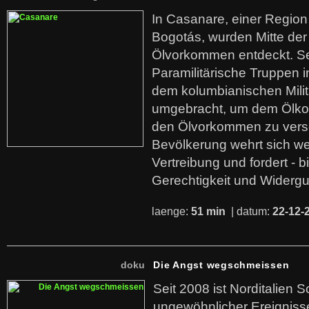
In Casanare, einer Regio
Bogotás, wurden Mitte der
Ölvorkommen entdeckt. S
Paramilitärische Truppen 
dem kolumbianischen Mili
umgebracht, um dem Ölko
den Ölvorkommen zu versc
Bevölkerung wehrt sich we
Vertreibung und fordert - b
Gerechtigkeit und Widerg
laenge:
51 min
| datum:
22-12-
doku
Die Angst wegschmeissen
Seit 2008 ist Norditalien 
ungewöhnlicher Ereigniss