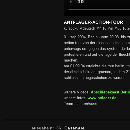
ANTI-LAGER-ACTION-TOUR
kurzdoku // deutsch
//
4:10 Min
//
06.10.
01. sep 2004, Berlin - vom 20.08. bis z
action-tour von der niederlaendischen b
unterwegs um gegen das system der la
protestieren und auf die lage der fluec
machen.
am 01.09.04 erreichte die tour berlin, 
der abschiebeknast gruenau, in dem 2
schliesslich abgeschoben zu werden.
weitere Videos:
Abschiebeknast Berli
weitere Infos:
www.nolager.de
Team: carsten/sass
ausgabe nr_36
Casanare