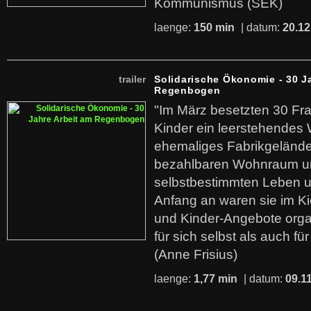
Kommunismus (SEK)
laenge:
150 min
| datum:
20.12
trailer
Solidarische Ökonomie - 30 J
Regenbogen
"Im März besetzten 30 Fr
Kinder ein leerstehende
ehemaliges Fabrikgelände.
bezahlbaren Wohnraum u
selbstbestimmten Leben u
Anfang an waren sie im Kie
und Kinder-Angebote organ
für sich selbst als auch fü
(Anne Frisius)
laenge:
1,77 min
| datum:
09.1