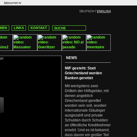
labournet.tv
/
DEUTSCH
ENGLISH
MEN
LINKS
KONTAKT
NEWS
IWF gesteht: Statt
Griechenland wurden
Banken gerettet
Mit wenigstens zwei
Dritteln der Hilfsgelder, mit
denen angeblich
Griechenland gerettet
worden sein soll, wurden
internationale Gläubiger
ausgezahlt und private
Schulden durch Schulden
an öffentliche Kreditnehmer
ersetzt. Und es ist bekannt,
dass davon ein großer Teil