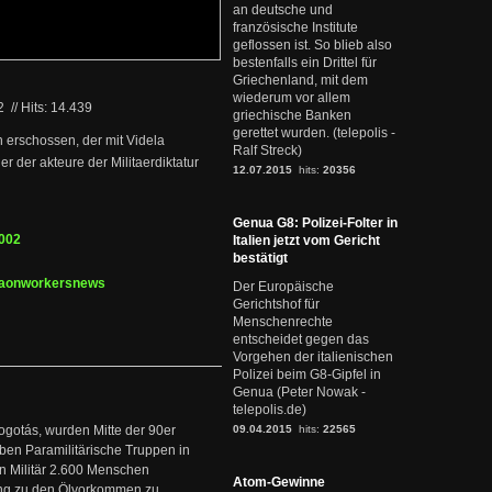
an deutsche und
französische Institute
geflossen ist. So blieb also
bestenfalls ein Drittel für
Griechenland, mit dem
wiederum vor allem
02
//
Hits: 14.439
griechische Banken
gerettet wurden. (telepolis -
n erschossen, der mit Videla
Ralf Streck)
r der akteure der Militaerdiktatur
12.07.2015
hits:
20356
Genua G8: Polizei-Folter in
2002
Italien jetzt vom Gericht
bestätigt
urgaonworkersnews
Der Europäische
Gerichtshof für
Menschenrechte
entscheidet gegen das
Vorgehen der italienischen
Polizei beim G8-Gipfel in
Genua (Peter Nowak -
telepolis.de)
ogotás, wurden Mitte der 90er
09.04.2015
hits:
22565
en Paramilitärische Truppen in
 Militär 2.600 Menschen
Atom-Gewinne
ng zu den Ölvorkommen zu