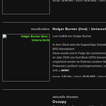
laenge:
10:56 min
| datum:
24.02.2011
|
video-
musikvideo
Holger Burner (live) : Untersc
Live-Auftritt von Holger Burner
In dem Stück wird die fragwürdige Debatt
BRD thematisiert.
Diese wurde erst in Folge der zunehmen
im Jahr 2006 von Kurt Beck (SPD) benan
umgehend wieder im Rahmen anderer Beg
Prekariat«) politisch zurückgenommen, 
und
... weiter
laenge:
3:20 min
| datum:
28.08.2009
|
video-h
aktuelle themen
Occupy