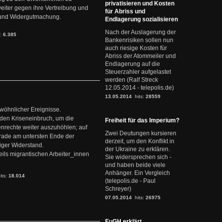
privatisieren und Kosten
weiter gegen ihre Vertreibung und
für Abriss und
it und Widergutmachung.
Endlagerung sozialisieren
Nach der Auslagerung der
s:
6.385
Bankenrisiken sollen nun
auch riesige Kosten für
Abriss der Atommeiler und
Endlagerung auf die
Steuerzahler aufgelastet
werden (Ralf Streck
12.05.2014 - telepolis.de)
13.05.2014
hits:
28559
ewöhnlicher Ereignisse.
den Kriseneinbruch, um die
Freiheit für das Imperium?
nrechte weiter auszuhöhlen; auf
Zwei Deutungen kursieren
erade am untersten Ende der
derzeit, um den Konflikt in
iger Widerstand.
der Ukraine zu erklären.
ils migrantischen Arbeiter_innen
Sie widersprechen sich -
und haben beide viele
Anhänger. Ein Vergleich
its:
18.014
(telepolis.de - Paul
Schreyer)
07.05.2014
hits:
26975
EuGH erklärt