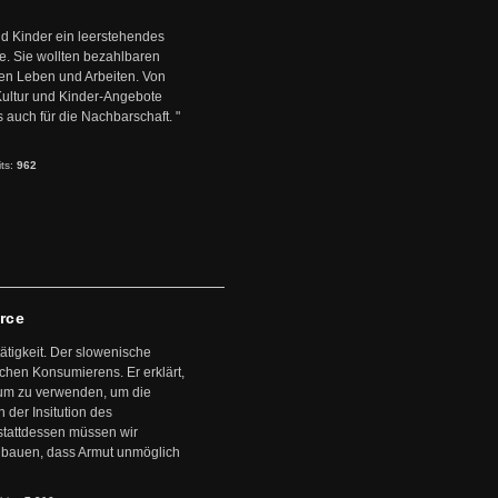
d Kinder ein leerstehendes
. Sie wollten bezahlbaren
en Leben und Arbeiten. Von
 Kultur und Kinder-Angebote
s auch für die Nachbarschaft. "
its:
962
arce
ätigkeit. Der slowenische
schen Konsumierens. Er erklärt,
ntum zu verwenden, um die
der Insitution des
stattdessen müssen wir
zubauen, dass Armut unmöglich