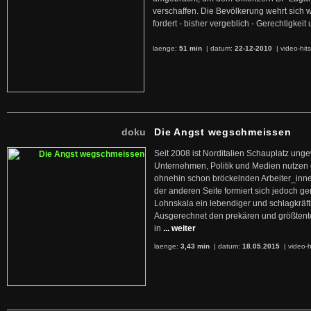
verschaffen. Die Bevölkerung wehrt sich 
fordert - bisher vergeblich - Gerechtigke
laenge:
51 min
| datum:
22-12-2010
|
video-hit
doku
Die Angst wegschmeissen
Seit 2008 ist Norditalien Schauplatz ung
Unternehmen, Politik und Medien nutzen 
ohnehin schon bröckelnden Arbeiter_inne
der anderen Seite formiert sich jedoch g
Lohnskala ein lebendiger und schlagkräft
Ausgerechnet den prekären und größtente
in
... weiter
laenge:
3,43 min
| datum:
18.05.2015
|
video-h