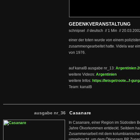
GEDENKVERANSTALTUNG
schnipsel // deutsch
//
1 Min
//
20.03.20
einer der toten wurde von einem poliziste
zusammengearbeitet hatte. Videla war eine
von 1976.
auf kanalB ausgabe nr_13:
Argentinien 
weitere Videos:
Argentinien
weitere Infos:
https://letsgetroote...f-g
Team: kanalB
ausgabe nr_36
Casanare
In Casanare, einer Region im Südosten B
Jahre Ölvorkommen entdeckt. Seitdem hab
Zusammenarbeit mit dem kolumbianischen
umgebracht, um dem Ölkonzern BP Zuga