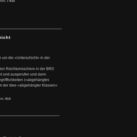
hits:
7.916
hicht
e um die »Unterschicht« in der
den Reichtumsschere in der BRD
nt und ausgerufen und dann
rifflichkeiten (»abgehängtes
um der Idee »abgehängter Klassen«
its:
913