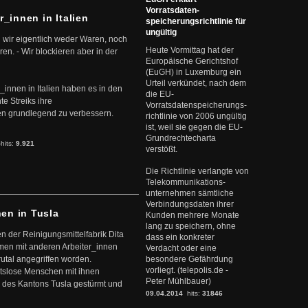
Vorratsdaten-
r_innen in Italien
speicherungsrichtlinie für
ungültig
 wir eigentlich weder Waren, noch
Heute Vormittag hat der
en. - Wir blockieren aber in der
Europäische Gerichtshof
(EuGH) in Luxemburg ein
Urteil verkündet, nach dem
r_innen in Italien haben es in den
die EU-
te Streiks ihre
Vorratsdatenspeicherungs-
n grundlegend zu verbessern.
richtlinie von 2006 ungültig
ist, weil sie gegen die EU-
Grundrechtecharta
-hits:
9.921
verstößt.
Die Richtlinie verlangte von
Telekommunikations-
unternehmen sämtliche
Verbindungsdaten ihrer
nen in Tusla
Kunden mehrere Monate
lang zu speichern, ohne
en der Reinigungsmittelfabrik Dita
dass ein konkreter
mmen mit anderen Arbeiter_innen
Verdacht oder eine
rutal angegriffen worden.
besondere Gefährdung
vorliegt. (telepolis.de -
eitslose Menschen mit ihnen
Peter Mühlbauer)
 des Kantons Tusla gestürmt und
09.04.2014
hits:
31846