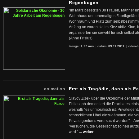
Regenbogen
"Im März besetzten 30 Frauen, Männer un
Wohnhaus und ehemaliges Fabrikgelände
Wohnraum und Platz zum selbstbestimmt
Anfang an waren sie im Kiez aktiv: Kino,
organisierten sie sowohl für sich selbst al
(Anne Frisius)
laenge:
1,77 min
| datum:
09.11.2011
|
video-h
animation
Erst als Tragödie, dann als F
Slavoy Zizek über die Ökonomie der Mildt
Philosoph demontiert die Praxis des ethi
weshalb "es unmoralisch ist, Privateige
schrecklichen Übel einzudämmen, die von 
Privateigentums verursacht werden". - An
"versuchen, die Gesellschaft so neu auf
wird."
... weiter