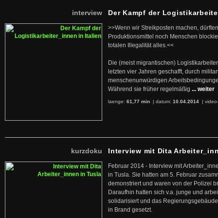
interview
Der Kampf der Logistikarbeite
>>Wenn wir Streikposten machen, dürften
Produktionsmittel noch Menschen blockier
totalen Illegalität alles.<<
Die (meist migrantischen) Logistikarbeite
letzten vier Jahren geschafft, durch militan
menschenunwürdigen Arbeitsbedingunge
Während sie früher regelmäßig
... weiter
laenge:
61,77 min
| datum:
10.04.2014
|
video
kurzdoku
Interview mit Dita Arbeiter_in
Februar 2014 - Interview mit Arbeiter_inn
in Tusla. Sie hatten am 5. Februar zusa
demonstriert und waren von der Polizei b
Daraufhin hatten sich v.a. junge und arb
solidarisiert und das Regierungsgebäude
in Brand gesetzt.