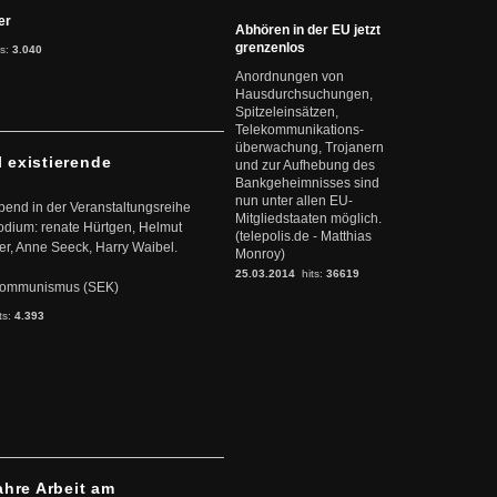
ter
Abhören in der EU jetzt
grenzenlos
ts:
3.040
Anordnungen von
Hausdurchsuchungen,
Spitzeleinsätzen,
Telekommunikations-
überwachung, Trojanern
l existierende
und zur Aufhebung des
Bankgeheimnisses sind
nun unter allen EU-
abend in der Veranstaltungsreihe
Mitgliedstaaten möglich.
dium: renate Hürtgen, Helmut
(telepolis.de - Matthias
er, Anne Seeck, Harry Waibel.
Monroy)
25.03.2014
hits:
36619
s Kommunismus (SEK)
ts:
4.393
ahre Arbeit am