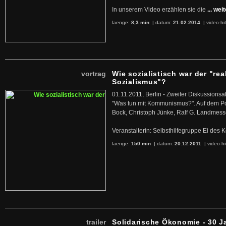
In unserem Video erzählen sie die
... wei
laenge:
8,3 min
| datum:
21.02.2014
|
video-hi
vortrag
Wie sozialistisch war der "rea
Sozialismus"?
01.11.2011, Berlin - Zweiter Diskussions
"Was tun mit Kommunismus?". Auf dem Po
Bock, Christoph Jünke, Ralf G. Landmess
Veranstalterin: Selbsthilfegruppe Ei de
laenge:
150 min
| datum:
20.12.2011
|
video-hi
trailer
Solidarische Ökonomie - 30 J