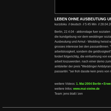
LEBEN OHNE AUSBEUTUNG U
kurzdoku // deutsch
//
5:45 Min
//
28.04.
Berlin, 22.4.04 - aktionstage fuer sozialen 
die kundgebung vor dem weddinger sozia
Ausbeutung und Armut - Wedding heisst w
grosses interesse bei den passantInnen. "
arbeitslosigkeit, sondern die geldlosigkeit
fordert folgerichtig, die einfuehrung von
arbeit loszuwerden. nach einer demo zum
amtsleiter der preis "Weddinger Amtstyran
passantin: "sei froh dasste kein preis von m
weitere Videos:
1. Mai 2004 Berlin
•
Erwe
weitere Infos:
www.mai-steine.de
Team: jens blatt / zen