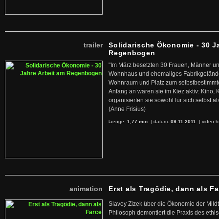
trailer
Solidarische Ökonomie - 30 J
Regenbogen
"Im März besetzten 30 Frauen, Männer un
Wohnhaus und ehemaliges Fabrikgelände
Wohnraum und Platz zum selbstbestimmt
Anfang an waren sie im Kiez aktiv: Kino,
organisierten sie sowohl für sich selbst al
(Anne Frisius)
laenge:
1,77 min
| datum:
09.11.2011
|
video-h
animation
Erst als Tragödie, dann als F
Slavoy Zizek über die Ökonomie der Mildt
Philosoph demontiert die Praxis des ethi