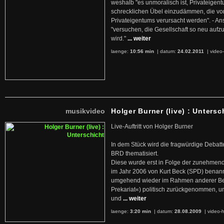
weshalb "es unmoralisch ist, Privateige
schrecklichen Übel einzudämmen, die von 
Privateigentums verursacht werden". - An
"versuchen, die Gesellschaft so neu auf
wird."
... weiter
laenge:
10:56 min
| datum:
24.02.2011
|
video-
musikvideo
Holger Burner (live) : Untersc
Live-Auftritt von Holger Burner
In dem Stück wird die fragwürdige Debatt
BRD thematisiert.
Diese wurde erst in Folge der zunehmen
im Jahr 2006 von Kurt Beck (SPD) benan
umgehend wieder im Rahmen anderer Beg
Prekariat«) politisch zurückgenommen, 
und
... weiter
laenge:
3:20 min
| datum:
28.08.2009
|
video-h