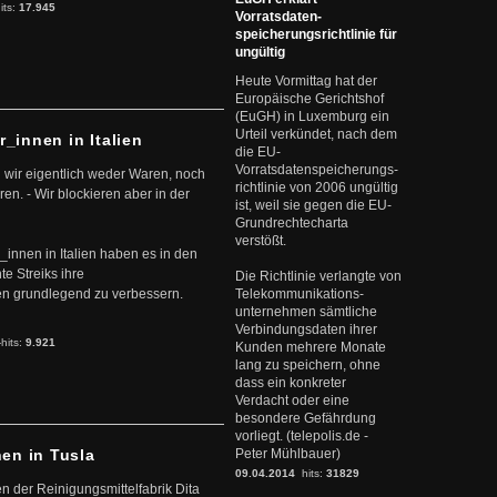
its:
17.945
Vorratsdaten-
speicherungsrichtlinie für
ungültig
Heute Vormittag hat der
Europäische Gerichtshof
(EuGH) in Luxemburg ein
Urteil verkündet, nach dem
r_innen in Italien
die EU-
Vorratsdatenspeicherungs-
 wir eigentlich weder Waren, noch
richtlinie von 2006 ungültig
en. - Wir blockieren aber in der
ist, weil sie gegen die EU-
Grundrechtecharta
verstößt.
r_innen in Italien haben es in den
te Streiks ihre
Die Richtlinie verlangte von
n grundlegend zu verbessern.
Telekommunikations-
unternehmen sämtliche
Verbindungsdaten ihrer
-hits:
9.921
Kunden mehrere Monate
lang zu speichern, ohne
dass ein konkreter
Verdacht oder eine
besondere Gefährdung
vorliegt. (telepolis.de -
nen in Tusla
Peter Mühlbauer)
09.04.2014
hits:
31829
en der Reinigungsmittelfabrik Dita