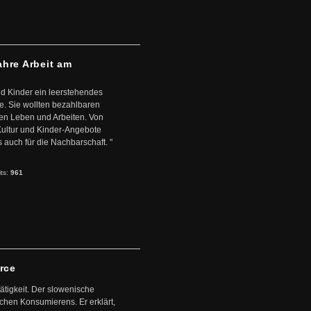
ahre Arbeit am
d Kinder ein leerstehendes
. Sie wollten bezahlbaren
en Leben und Arbeiten. Von
 Kultur und Kinder-Angebote
s auch für die Nachbarschaft. "
its:
961
arce
ätigkeit. Der slowenische
schen Konsumierens. Er erklärt,