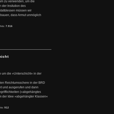
ntum zu verwenden, um die
der Insitution des
stattdessen müssen wir
zubauen, dass Armut unmöglich
hits:
7.916
hicht
e um die »Unterschicht« in der
den Reichtumsschere in der BRD
nt und ausgerufen und dann
rifflichkeiten (»abgehängtes
um der Idee »abgehängter Klassen«
its:
912