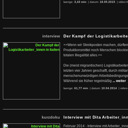
laenge:
3,43 min
| datum:
18.05.2015
|
video-h
interview
Der Kampf der Logistikarbeite
>>Wenn wir Streikposten machen, dürften
Produktionsmittel noch Menschen blockier
totalen Illegalität alles.<<
Die (meist migrantischen) Logistikarbeite
letzten vier Jahren geschafft, durch militan
menschenunwürdigen Arbeitsbedingunge
Während sie früher regelmäßig
... weiter
laenge:
61,77 min
| datum:
10.04.2014
|
video
kurzdoku
Interview mit Dita Arbeiter_in
Februar 2014 - Interview mit Arbeiter_inn