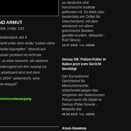
an deutsche und
französische Institute
geflossen ist. So blieb also
bestenfalls ein Drittel für
Griechenland, mit dem
ND ARMUT
wiederum vor allem
2004
//
Hits: 143
griechische Banken
gerettet wurden. (telepolis -
widerstand, teil 4
Ralf Streck)
lamt unter dem motto "Leben ohne
12.07.2015
hits:
20345
ieder kaempfen." stoesst auf
unser problem ist nicht die
Genua G8: Polizei-Folter in
", so eine rednerin. ein anderer
Italien jetzt vom Gericht
 existenzgeld um den zwang zur
bestätigt
 arbeitsamt wird dort dem
Der Europäische
n 2004" ueberreicht. eine
Gerichtshof für
ir kriegst!".
Menschenrechte
entscheidet gegen das
Vorgehen der italienischen
rbslosenbewegung
Polizei beim G8-Gipfel in
Genua (Peter Nowak -
telepolis.de)
09.04.2015
hits:
22552
Atom-Gewinne