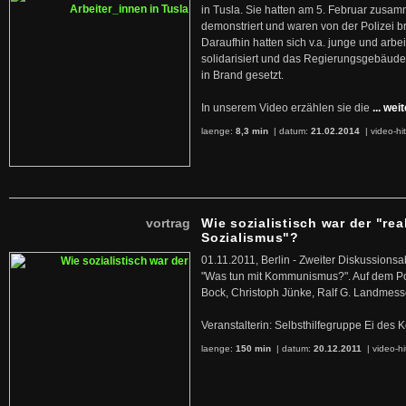
in Tusla. Sie hatten am 5. Februar zusa
demonstriert und waren von der Polizei b
Daraufhin hatten sich v.a. junge und arb
solidarisiert und das Regierungsgebäude
in Brand gesetzt.
In unserem Video erzählen sie die
... wei
laenge:
8,3 min
| datum:
21.02.2014
|
video-hi
vortrag
Wie sozialistisch war der "rea
Sozialismus"?
01.11.2011, Berlin - Zweiter Diskussions
"Was tun mit Kommunismus?". Auf dem Po
Bock, Christoph Jünke, Ralf G. Landmess
Veranstalterin: Selbsthilfegruppe Ei de
laenge:
150 min
| datum:
20.12.2011
|
video-hi