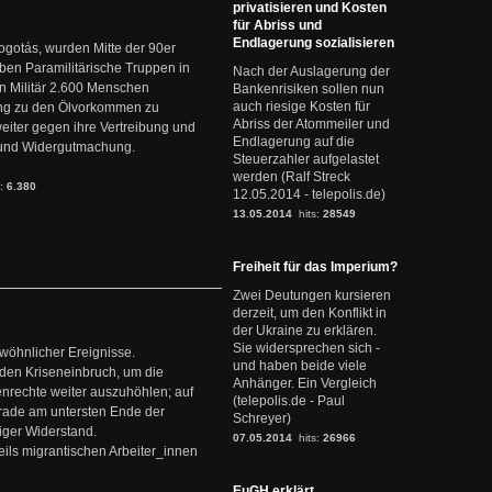
privatisieren und Kosten
für Abriss und
Endlagerung sozialisieren
ogotás, wurden Mitte der 90er
en Paramilitärische Truppen in
Nach der Auslagerung der
 Militär 2.600 Menschen
Bankenrisiken sollen nun
auch riesige Kosten für
ng zu den Ölvorkommen zu
Abriss der Atommeiler und
weiter gegen ihre Vertreibung und
Endlagerung auf die
it und Widergutmachung.
Steuerzahler aufgelastet
werden (Ralf Streck
s:
6.380
12.05.2014 - telepolis.de)
13.05.2014
hits:
28549
Freiheit für das Imperium?
Zwei Deutungen kursieren
derzeit, um den Konflikt in
der Ukraine zu erklären.
Sie widersprechen sich -
ewöhnlicher Ereignisse.
und haben beide viele
den Kriseneinbruch, um die
Anhänger. Ein Vergleich
nrechte weiter auszuhöhlen; auf
(telepolis.de - Paul
erade am untersten Ende der
Schreyer)
iger Widerstand.
07.05.2014
hits:
26966
ils migrantischen Arbeiter_innen
EuGH erklärt