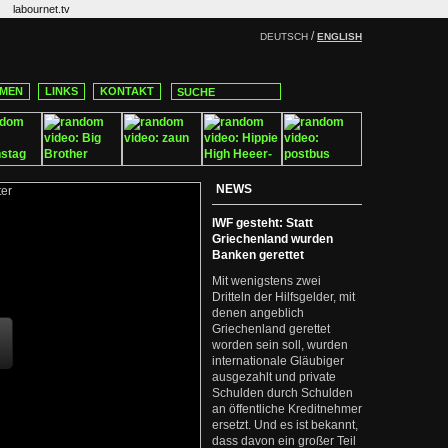
labournet.tv
/
DEUTSCH
ENGLISH
MEN
LINKS
KONTAKT
NEWS
IWF gesteht: Statt
Griechenland wurden
Banken gerettet
Mit wenigstens zwei
Dritteln der Hilfsgelder, mit
denen angeblich
Griechenland gerettet
worden sein soll, wurden
internationale Gläubiger
ausgezahlt und private
Schulden durch Schulden
an öffentliche Kreditnehmer
ersetzt. Und es ist bekannt,
dass davon ein großer Teil