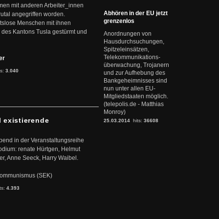
mmen mit anderen Arbeiter_innen
Abhören in der EU jetzt
rutal angegriffen worden.
grenzenlos
eitslose Menschen mit ihnen
 des Kantons Tusla gestürmt und
Anordnungen von
Hausdurchsuchungen,
Spitzeleinsätzen,
Telekommunikations-
ter
überwachung, Trojanern
ts:
3.040
und zur Aufhebung des
Bankgeheimnisses sind
nun unter allen EU-
Mitgliedstaaten möglich.
(telepolis.de - Matthias
Monroy)
l existierende
25.03.2014
hits:
36608
abend in der Veranstaltungsreihe
dium: renate Hürtgen, Helmut
er, Anne Seeck, Harry Waibel.
s Kommunismus (SEK)
ts:
4.393