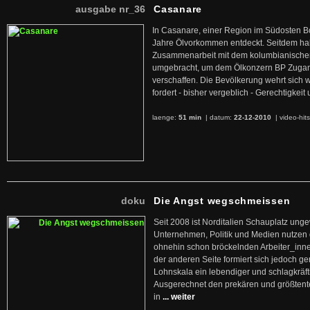
ausgabe nr_36
Casanare
In Casanare, einer Region im Südosten B
Jahre Ölvorkommen entdeckt. Seitdem hab
Zusammenarbeit mit dem kolumbianischen
umgebracht, um dem Ölkonzern BP Zuga
verschaffen. Die Bevölkerung wehrt sich 
fordert - bisher vergeblich - Gerechtigke
laenge:
51 min
| datum:
22-12-2010
|
video-hit
doku
Die Angst wegschmeissen
Seit 2008 ist Norditalien Schauplatz ung
Unternehmen, Politik und Medien nutzen 
ohnehin schon bröckelnden Arbeiter_inne
der anderen Seite formiert sich jedoch g
Lohnskala ein lebendiger und schlagkräft
Ausgerechnet den prekären und größtente
in
... weiter