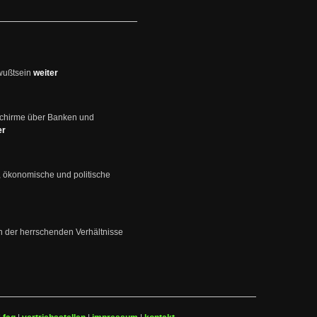
wußtsein
weiter
schirme über Banken und
er
, ökonomische und politische
en der herrschenden Verhältnisse