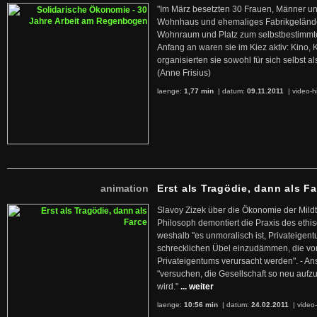
"Im März besetzten 30 Frauen, Männer un
Wohnhaus und ehemaliges Fabrikgelände
Wohnraum und Platz zum selbstbestimmt
Anfang an waren sie im Kiez aktiv: Kino,
organisierten sie sowohl für sich selbst al
(Anne Frisius)
laenge:
1,77 min
| datum:
09.11.2011
|
video-h
animation
Erst als Tragödie, dann als F
Slavoy Zizek über die Ökonomie der Mildt
Philosoph demontiert die Praxis des ethi
weshalb "es unmoralisch ist, Privateige
schrecklichen Übel einzudämmen, die von 
Privateigentums verursacht werden". - An
"versuchen, die Gesellschaft so neu auf
wird."
... weiter
laenge:
10:56 min
| datum:
24.02.2011
|
video-