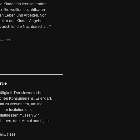
d Kinder ein leerstehendes
. Sie wollten bezahlbaren
en Leben und Arbeiten. Von
 Kultur und Kinder-Angebote
s auch für die Nachbarschaft. "
its:
962
arce
ätigkeit. Der slowenische
schen Konsumierens. Er erklärt,
ntum zu verwenden, um die
der Insitution des
stattdessen müssen wir
zubauen, dass Armut unmöglich
hits:
7.916