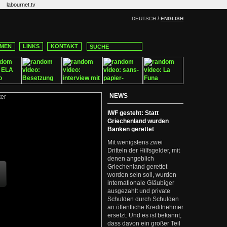
labournet.tv
/
DEUTSCH
ENGLISH
MEN
LINKS
KONTAKT
NEWS
IWF gesteht: Statt
Griechenland wurden
Banken gerettet
Mit wenigstens zwei
Dritteln der Hilfsgelder, mit
denen angeblich
Griechenland gerettet
worden sein soll, wurden
internationale Gläubiger
ausgezahlt und private
Schulden durch Schulden
an öffentliche Kreditnehmer
ersetzt. Und es ist bekannt,
dass davon ein großer Teil