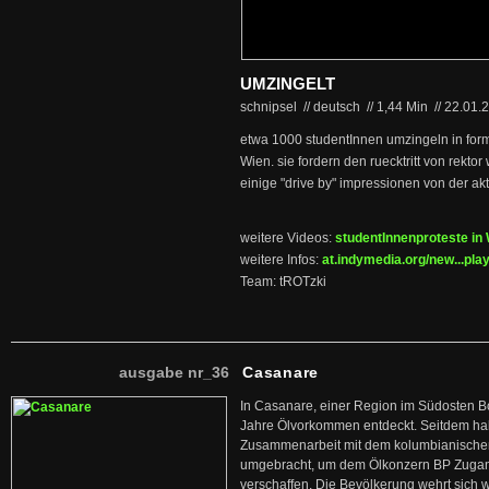
UMZINGELT
schnipsel // deutsch
//
1,44 Min
//
22.01.
etwa 1000 studentInnen umzingeln in for
Wien. sie fordern den ruecktritt von rektor 
einige "drive by" impressionen von der akt
weitere Videos:
studentInnenproteste in
weitere Infos:
at.indymedia.org/new...pla
Team: tROTzki
ausgabe nr_36
Casanare
In Casanare, einer Region im Südosten B
Jahre Ölvorkommen entdeckt. Seitdem hab
Zusammenarbeit mit dem kolumbianischen
umgebracht, um dem Ölkonzern BP Zuga
verschaffen. Die Bevölkerung wehrt sich 