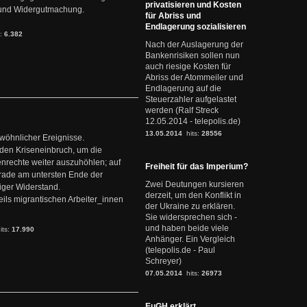
privatisieren und Kosten
it und Widergutmachung.
für Abriss und
Endlagerung sozialisieren
s:
6.382
Nach der Auslagerung der
Bankenrisiken sollen nun
auch riesige Kosten für
Abriss der Atommeiler und
Endlagerung auf die
Steuerzahler aufgelastet
werden (Ralf Streck
12.05.2014 - telepolis.de)
13.05.2014
hits:
28556
ewöhnlicher Ereignisse.
den Kriseneinbruch, um die
nrechte weiter auszuhöhlen; auf
Freiheit für das Imperium?
erade am untersten Ende der
Zwei Deutungen kursieren
iger Widerstand.
derzeit, um den Konflikt in
ils migrantischen Arbeiter_innen
der Ukraine zu erklären.
Sie widersprechen sich -
und haben beide viele
its:
17.990
Anhänger. Ein Vergleich
(telepolis.de - Paul
Schreyer)
07.05.2014
hits:
26973
EuGH erklärt