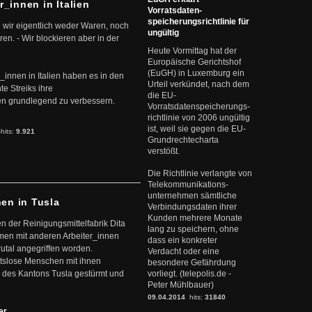
r_innen in Italien
Vorratsdaten-
speicherungsrichtlinie für
 wir eigentlich weder Waren, noch
ungültig
en. - Wir blockieren aber in der
Heute Vormittag hat der
Europäische Gerichtshof
(EuGH) in Luxemburg ein
r_innen in Italien haben es in den
Urteil verkündet, nach dem
te Streiks ihre
die EU-
n grundlegend zu verbessern.
Vorratsdatenspeicherungs-
richtlinie von 2006 ungültig
ist, weil sie gegen die EU-
-hits:
9.921
Grundrechtecharta
verstößt.
Die Richtlinie verlangte von
Telekommunikations-
unternehmen sämtliche
nen in Tusla
Verbindungsdaten ihrer
Kunden mehrere Monate
en der Reinigungsmittelfabrik Dita
lang zu speichern, ohne
mmen mit anderen Arbeiter_innen
dass ein konkreter
rutal angegriffen worden.
Verdacht oder eine
eitslose Menschen mit ihnen
besondere Gefährdung
 des Kantons Tusla gestürmt und
vorliegt. (telepolis.de -
Peter Mühlbauer)
09.04.2014
hits:
31840
ter