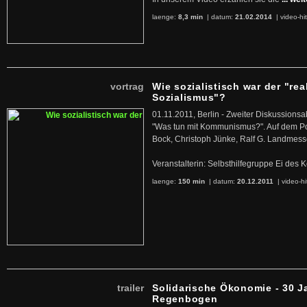
laenge:
8,3 min
| datum:
21.02.2014
|
video-hi
vortrag
Wie sozialistisch war der "rea
Sozialismus"?
01.11.2011, Berlin - Zweiter Diskussions
"Was tun mit Kommunismus?". Auf dem Po
Bock, Christoph Jünke, Ralf G. Landmess
Veranstalterin: Selbsthilfegruppe Ei de
laenge:
150 min
| datum:
20.12.2011
|
video-hi
trailer
Solidarische Ökonomie - 30 J
Regenbogen