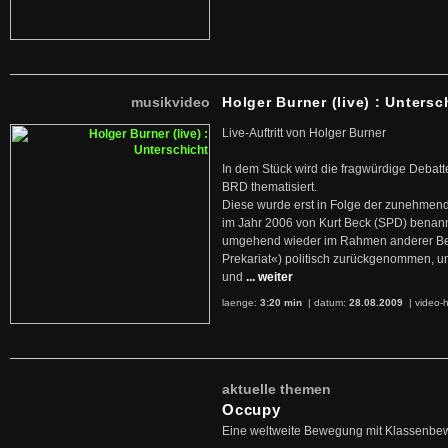
musikvideo
Holger Burner (live) : Untersc
Live-Auftritt von Holger Burner
In dem Stück wird die fragwürdige Debatt
BRD thematisiert.
Diese wurde erst in Folge der zunehmen
im Jahr 2006 von Kurt Beck (SPD) benan
umgehend wieder im Rahmen anderer Beg
Prekariat«) politisch zurückgenommen, 
und
... weiter
laenge:
3:20 min
| datum:
28.08.2009
|
video-h
aktuelle themen
Occupy
Eine weltweite Bewegung mit Klassenbe