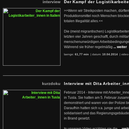
interview
Der Kampf der Logistikarbeite
>>Wenn wir Streikposten machen, dürften
Produktionsmittel noch Menschen blockier
totalen Illegalität alles.<<
Die (meist migrantischen) Logistikarbeite
letzten vier Jahren geschafft, durch militan
menschenunwürdigen Arbeitsbedingunge
Während sie früher regelmäßig
... weiter
laenge:
61,77 min
| datum:
10.04.2014
|
video
kurzdoku
Interview mit Dita Arbeiter_in
Februar 2014 - Interview mit Arbeiter_inn
in Tusla. Sie hatten am 5. Februar zusa
demonstriert und waren von der Polizei b
Daraufhin hatten sich v.a. junge und arb
solidarisiert und das Regierungsgebäude
in Brand gesetzt.
In unserem Video erzählen sie die
... wei