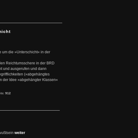
hicht
e um die »Unterschicht« in der
den Reichtumsschere in der BRD
nt und ausgerufen und dann
rifflichkeiten (»abgehängtes
um der Idee »abgehängter Klassen«
its:
912
wußtsein
weiter