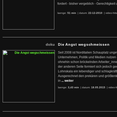
fordert - bisher vergeblich - Gerechtigke
laenge:
51 min
| datum:
22-12-2010
|
video-hit
doku
Die Angst wegschmeissen
Seit 2008 ist Norditalien Schauplatz ung
Unternehmen, Politik und Medien nutzen 
ohnehin schon bröckelnden Arbeiter_inne
der anderen Seite formiert sich jedoch g
Lohnskala ein lebendiger und schlagkräft
Ausgerechnet den prekären und größtente
in
... weiter
laenge:
3,43 min
| datum:
18.05.2015
|
video-h