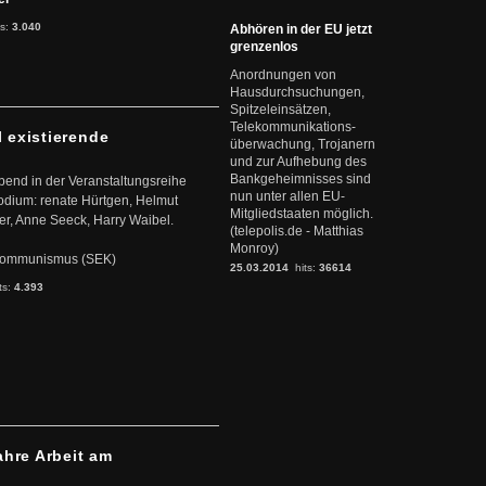
ts:
3.040
Abhören in der EU jetzt
grenzenlos
Anordnungen von
Hausdurchsuchungen,
Spitzeleinsätzen,
Telekommunikations-
l existierende
überwachung, Trojanern
und zur Aufhebung des
Bankgeheimnisses sind
abend in der Veranstaltungsreihe
nun unter allen EU-
dium: renate Hürtgen, Helmut
Mitgliedstaaten möglich.
er, Anne Seeck, Harry Waibel.
(telepolis.de - Matthias
Monroy)
s Kommunismus (SEK)
25.03.2014
hits:
36614
ts:
4.393
ahre Arbeit am