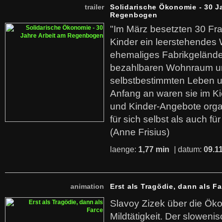
trailer
Solidarische Ökonomie - 30 J
Regenbogen
"Im März besetzten 30 Fr
Kinder ein leerstehende
ehemaliges Fabrikgelände.
bezahlbaren Wohnraum u
selbstbestimmten Leben u
Anfang an waren sie im Kie
und Kinder-Angebote organ
für sich selbst als auch fü
(Anne Frisius)
laenge:
1,77 min
| datum:
09.1
animation
Erst als Tragödie, dann als F
Slavoy Zizek über die Ök
Mildtätigkeit. Der sloweni