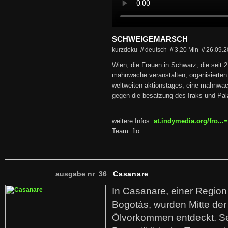
SCHWEIGEMARSCH
kurzdoku // deutsch
//
3,20 Min
//
26.09.
Wien, die Frauen in Schwarz, die seit 
mahnwache veranstalten, organisierten
weltweiten aktionstages, eine mahnwa
gegen die besatzung des Iraks und Pal
weitere Infos:
at.indymedia.org/fro..
Team: flo
ausgabe nr_36
Casanare
In Casanare, einer Regio
Bogotás, wurden Mitte der
Ölvorkommen entdeckt. S