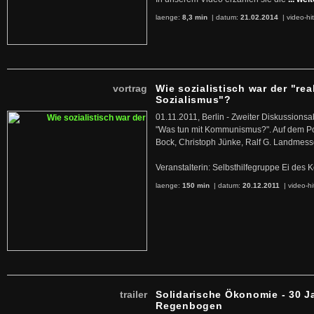
laenge:
8,3 min
| datum:
21.02.2014
|
video-hi
vortrag
Wie sozialistisch war der "rea
Sozialismus"?
01.11.2011, Berlin - Zweiter Diskussions
"Was tun mit Kommunismus?". Auf dem Po
Bock, Christoph Jünke, Ralf G. Landmess
Veranstalterin: Selbsthilfegruppe Ei de
laenge:
150 min
| datum:
20.12.2011
|
video-hi
trailer
Solidarische Ökonomie - 30 J
Regenbogen