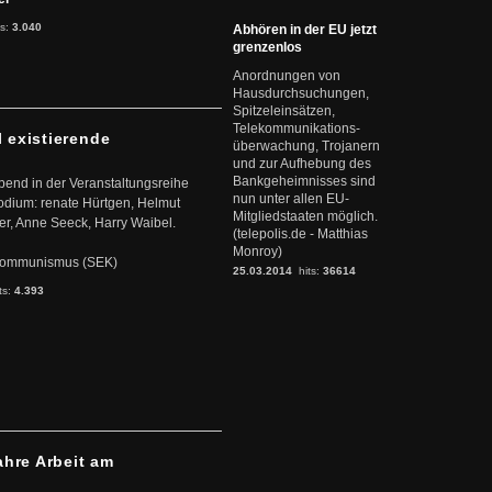
ts:
3.040
Abhören in der EU jetzt
grenzenlos
Anordnungen von
Hausdurchsuchungen,
Spitzeleinsätzen,
Telekommunikations-
l existierende
überwachung, Trojanern
und zur Aufhebung des
Bankgeheimnisses sind
abend in der Veranstaltungsreihe
nun unter allen EU-
dium: renate Hürtgen, Helmut
Mitgliedstaaten möglich.
er, Anne Seeck, Harry Waibel.
(telepolis.de - Matthias
Monroy)
s Kommunismus (SEK)
25.03.2014
hits:
36614
ts:
4.393
ahre Arbeit am