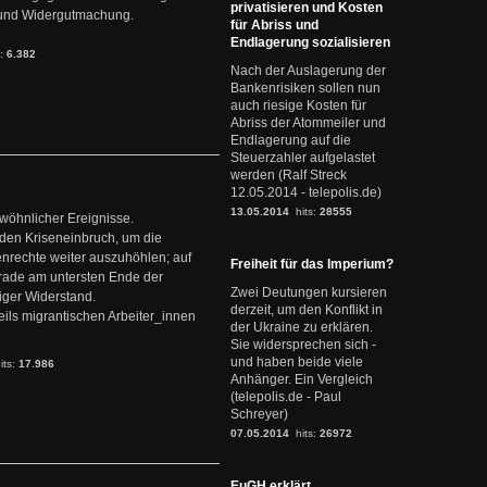
privatisieren und Kosten
it und Widergutmachung.
für Abriss und
Endlagerung sozialisieren
s:
6.382
Nach der Auslagerung der
Bankenrisiken sollen nun
auch riesige Kosten für
Abriss der Atommeiler und
Endlagerung auf die
Steuerzahler aufgelastet
werden (Ralf Streck
12.05.2014 - telepolis.de)
13.05.2014
hits:
28555
ewöhnlicher Ereignisse.
den Kriseneinbruch, um die
nrechte weiter auszuhöhlen; auf
Freiheit für das Imperium?
erade am untersten Ende der
Zwei Deutungen kursieren
iger Widerstand.
derzeit, um den Konflikt in
ils migrantischen Arbeiter_innen
der Ukraine zu erklären.
Sie widersprechen sich -
und haben beide viele
its:
17.986
Anhänger. Ein Vergleich
(telepolis.de - Paul
Schreyer)
07.05.2014
hits:
26972
EuGH erklärt