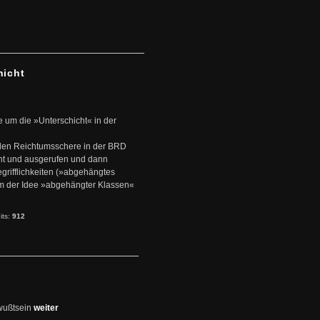
hicht
e um die »Unterschicht« in der
den Reichtumsschere in der BRD
nt und ausgerufen und dann
rifflichkeiten (»abgehängtes
um der Idee »abgehängter Klassen«
its:
912
wußtsein
weiter