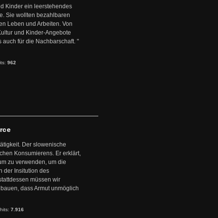
d Kinder ein leerstehendes
. Sie wollten bezahlbaren
en Leben und Arbeiten. Von
 Kultur und Kinder-Angebote
s auch für die Nachbarschaft. "
its:
962
arce
ätigkeit. Der slowenische
schen Konsumierens. Er erklärt,
ntum zu verwenden, um die
der Insitution des
stattdessen müssen wir
zubauen, dass Armut unmöglich
hits:
7.916