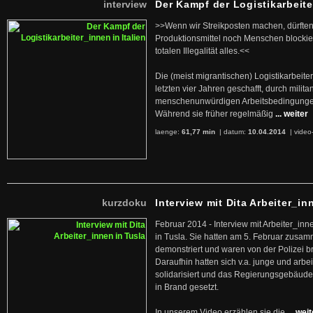
interview
Der Kampf der Logistikarbeite
>>Wenn wir Streikposten machen, dürften
Produktionsmittel noch Menschen blockier
totalen Illegalität alles.<<
Die (meist migrantischen) Logistikarbeite
letzten vier Jahren geschafft, durch militan
menschenunwürdigen Arbeitsbedingunge
Während sie früher regelmäßig
... weiter
laenge:
61,77 min
| datum:
10.04.2014
|
video
kurzdoku
Interview mit Dita Arbeiter_in
Februar 2014 - Interview mit Arbeiter_inn
in Tusla. Sie hatten am 5. Februar zusa
demonstriert und waren von der Polizei b
Daraufhin hatten sich v.a. junge und arb
solidarisiert und das Regierungsgebäude
in Brand gesetzt.
In unserem Video erzählen sie die
... wei