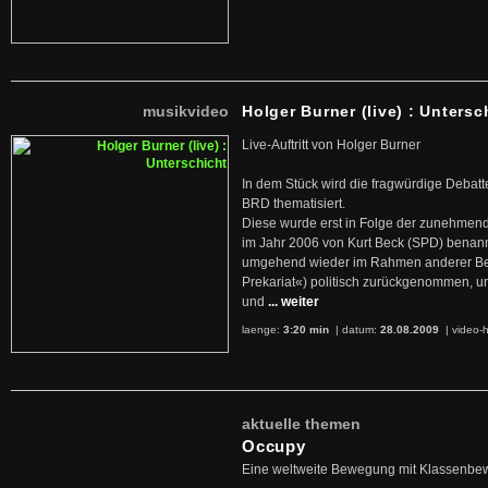
musikvideo
Holger Burner (live) : Untersc
Live-Auftritt von Holger Burner
In dem Stück wird die fragwürdige Debatt
BRD thematisiert.
Diese wurde erst in Folge der zunehmen
im Jahr 2006 von Kurt Beck (SPD) benan
umgehend wieder im Rahmen anderer Beg
Prekariat«) politisch zurückgenommen, 
und
... weiter
laenge:
3:20 min
| datum:
28.08.2009
|
video-h
aktuelle themen
Occupy
Eine weltweite Bewegung mit Klassenbe