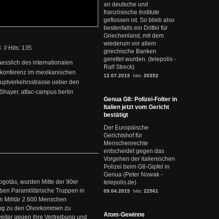
an deutsche und
französische Institute
geflossen ist. So blieb also
bestenfalls ein Drittel für
Griechenland, mit dem
wiederum vor allem
3
//
Hits: 135
griechische Banken
gerettet wurden. (telepolis -
laesslich des internationalen
Ralf Streck)
rkonferenz im mexikanischen
12.07.2015
hits:
20352
auptverkehrsstrasse ueber den
Shayer, attac-campus berlin
Genua G8: Polizei-Folter in
Italien jetzt vom Gericht
bestätigt
Der Europäische
Gerichtshof für
Menschenrechte
entscheidet gegen das
Vorgehen der italienischen
Polizei beim G8-Gipfel in
Genua (Peter Nowak -
ogotás, wurden Mitte der 90er
telepolis.de)
en Paramilitärische Truppen in
09.04.2015
hits:
22561
 Militär 2.600 Menschen
ng zu den Ölvorkommen zu
Atom-Gewinne
weiter gegen ihre Vertreibung und