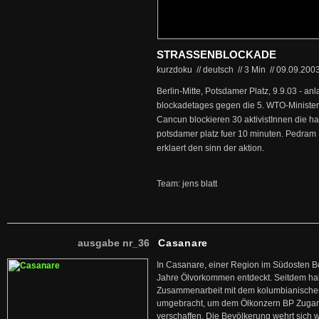
STRASSENBLOCKADE
kurzdoku // deutsch
//
3 Min
//
09.09.200
Berlin-Mitte, Potsdamer Platz, 9.9.03 - an
blockadetages gegen die 5. WTO-Ministe
Cancun blockieren 30 aktivistInnen die h
potsdamer platz fuer 10 minuten. Pedram 
erklaert den sinn der aktion.
Team: jens blatt
ausgabe nr_36
Casanare
In Casanare, einer Region im Südosten B
Jahre Ölvorkommen entdeckt. Seitdem hab
Zusammenarbeit mit dem kolumbianischen
umgebracht, um dem Ölkonzern BP Zuga
verschaffen. Die Bevölkerung wehrt sich 