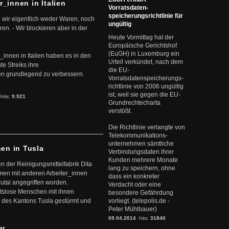
r_innen in Italien
Vorratsdaten-
speicherungsrichtlinie für
 wir eigentlich weder Waren, noch
ungültig
en. - Wir blockieren aber in der
Heute Vormittag hat der
Europäische Gerichtshof
(EuGH) in Luxemburg ein
r_innen in Italien haben es in den
Urteil verkündet, nach dem
te Streiks ihre
die EU-
n grundlegend zu verbessern.
Vorratsdatenspeicherungs-
richtlinie von 2006 ungültig
ist, weil sie gegen die EU-
-hits:
9.921
Grundrechtecharta
verstößt.
Die Richtlinie verlangte von
Telekommunikations-
unternehmen sämtliche
nen in Tusla
Verbindungsdaten ihrer
Kunden mehrere Monate
en der Reinigungsmittelfabrik Dita
lang zu speichern, ohne
mmen mit anderen Arbeiter_innen
dass ein konkreter
rutal angegriffen worden.
Verdacht oder eine
eitslose Menschen mit ihnen
besondere Gefährdung
 des Kantons Tusla gestürmt und
vorliegt. (telepolis.de -
Peter Mühlbauer)
09.04.2014
hits:
31840
ter