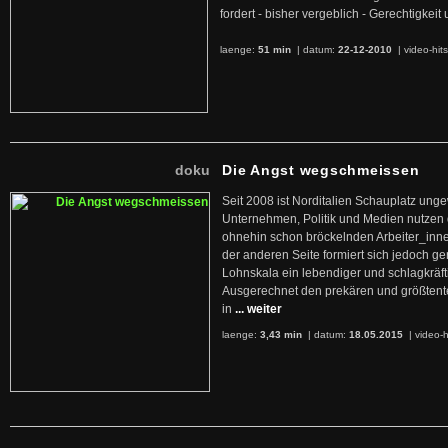
fordert - bisher vergeblich - Gerechtigke
laenge:
51 min
| datum:
22-12-2010
|
video-hit
doku
Die Angst wegschmeissen
Seit 2008 ist Norditalien Schauplatz ung
Unternehmen, Politik und Medien nutzen 
ohnehin schon bröckelnden Arbeiter_inne
der anderen Seite formiert sich jedoch g
Lohnskala ein lebendiger und schlagkräft
Ausgerechnet den prekären und größtente
in
... weiter
laenge:
3,43 min
| datum:
18.05.2015
|
video-h