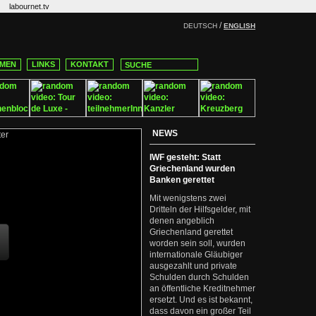
labournet.tv
/
DEUTSCH
ENGLISH
MEN
LINKS
KONTAKT
NEWS
IWF gesteht: Statt
Griechenland wurden
Banken gerettet
Mit wenigstens zwei
Dritteln der Hilfsgelder, mit
denen angeblich
Griechenland gerettet
worden sein soll, wurden
internationale Gläubiger
ausgezahlt und private
Schulden durch Schulden
an öffentliche Kreditnehmer
ersetzt. Und es ist bekannt,
dass davon ein großer Teil