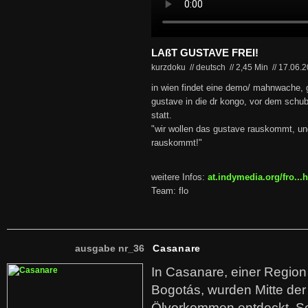
LAßT GUSTAVE FREI!
kurzdoku // deutsch
//
2,45 Min
//
17.06.
in wien findet eine demo/ mahnwache,
gustave in die dr kongo, vor dem schu
statt.
"wir wollen das gustave rauskommt, und
rauskommt!"
weitere Infos:
at.indymedia.org/fro...
Team: flo
ausgabe nr_36
Casanare
In Casanare, einer Regio
Bogotás, wurden Mitte der
Ölvorkommen entdeckt. S