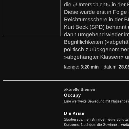
die »Unterschicht« in der 
Diese wurde erst in Folg
Reichtumsschere in der B
Kurt Beck (SPD) benannt
dann umgehend wieder i
Begrifflichkeiten (»abgehä
politisch zurückgenommen
»abgehängter Klassen« u
laenge:
3:20 min
| datum:
28.0
aktuelle themen
Occupy
Eine weltweite Bewegung mit Klassenbe
Die Krise
Staaten spannen Billiarden teure Schutz
Konzerne. Nachdem die Gewinne ...
weit