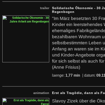
trailer
Solidarische Ökonomie - 30 J
Regenbogen
"Im März besetzten 30 Fr
Kinder ein leerstehende
ehemaliges Fabrikgelände.
bezahlbaren Wohnraum u
selbstbestimmten Leben u
Anfang an waren sie im Kie
und Kinder-Angebote organ
für sich selbst als auch fü
(Anne Frisius)
laenge:
1,77 min
| datum:
09.1
animation
Erst als Tragödie, dann als F
Slavoy Zizek über die Ök