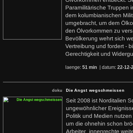
Paramilitärische Truppen 
dem kolumbianischen Mili
umgebracht, um dem Ölko
den Ölvorkommen zu versc
Bevölkerung wehrt sich we
Vertreibung und fordert - b
Gerechtigkeit und Widerg
laenge:
51 min
| datum:
22-12-
doku
Die Angst wegschmeissen
Seit 2008 ist Norditalien 
ungewöhnlicher Ereigniss
Politik und Medien nutzen
um die ohnehin schon br
Arbeiter_innenrechte weit