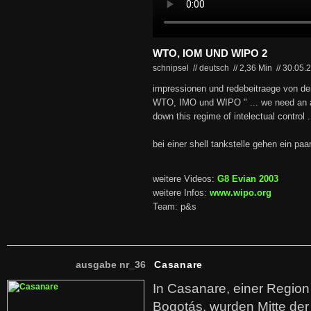
WTO, IOM UND WIPO 2
schnipsel // deutsch
//
2,36 Min
//
30.05.
impressionen und redebeitraege von de
WTO, IMO und WIPO " ... we need an ar
down this regime of intelectual control .
bei einer shell tankstelle gehen ein paa
weitere Videos:
G8 Evian 2003
weitere Infos:
www.wipo.org
Team: p&s
ausgabe nr_36
Casanare
In Casanare, einer Regio
Bogotás, wurden Mitte der