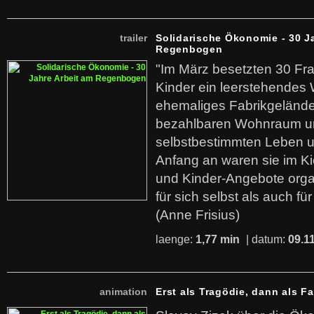
trailer
Solidarische Ökonomie - 30 J
Regenbogen
"Im März besetzten 30 Fr
Kinder ein leerstehende
ehemaliges Fabrikgelände.
bezahlbaren Wohnraum u
selbstbestimmten Leben u
Anfang an waren sie im Kie
und Kinder-Angebote organ
für sich selbst als auch fü
(Anne Frisius)
laenge:
1,77 min
| datum:
09.1
animation
Erst als Tragödie, dann als F