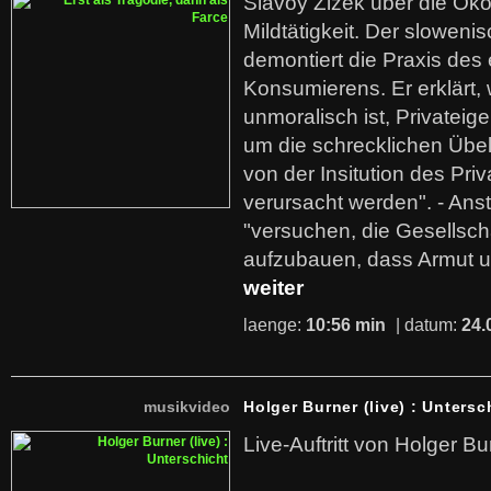
Slavoy Zizek über die Ök
Mildtätigkeit. Der sloweni
demontiert die Praxis des
Konsumierens. Er erklärt,
unmoralisch ist, Privatei
um die schrecklichen Übe
von der Insitution des Pri
verursacht werden". - Ans
"versuchen, die Gesellsch
aufzubauen, dass Armut u
weiter
laenge:
10:56 min
| datum:
24.
musikvideo
Holger Burner (live) : Untersc
Live-Auftritt von Holger Bu