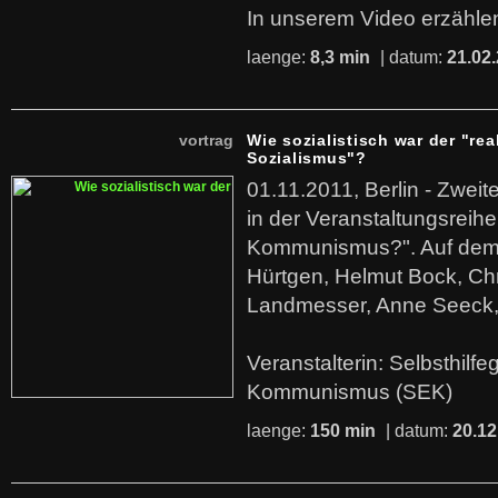
In unserem Video erzählen
laenge:
8,3 min
| datum:
21.02
vortrag
Wie sozialistisch war der "rea
Sozialismus"?
01.11.2011, Berlin - Zwei
in der Veranstaltungsreihe
Kommunismus?". Auf dem
Hürtgen, Helmut Bock, Chr
Landmesser, Anne Seeck, 
Veranstalterin: Selbsthilf
Kommunismus (SEK)
laenge:
150 min
| datum:
20.12