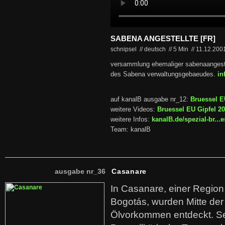
SABENA ANGESTELLTE [FR]
schnipsel // deutsch
//
5 Min
//
11.12.200
versammlung ehemaliger sabenaangeste
des Sabena verwaltungsgebaeudes.
in
auf kanalB ausgabe nr_12:
Bruessel E
weitere Videos:
Bruessel EU Gipfel 2
weitere Infos:
kanalB.de/spezial-br..
Team: kanalB
ausgabe nr_36
Casanare
In Casanare, einer Regio
Bogotás, wurden Mitte der
Ölvorkommen entdeckt. S