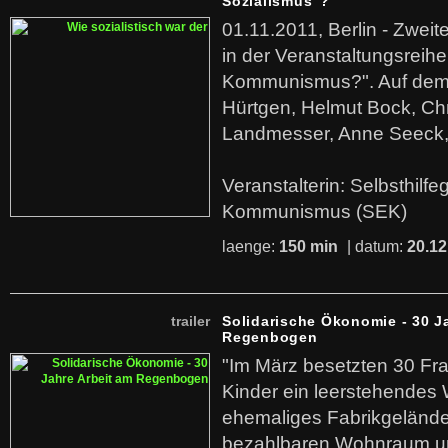
Sozialismus"?
01.11.2011, Berlin - Zwei
in der Veranstaltungsreihe
Kommunismus?". Auf dem
Hürtgen, Helmut Bock, Chr
Landmesser, Anne Seeck, 
Veranstalterin: Selbsthilf
Kommunismus (SEK)
laenge:
150 min
| datum:
20.12
trailer
Solidarische Ökonomie - 30 J
Regenbogen
"Im März besetzten 30 Fr
Kinder ein leerstehende
ehemaliges Fabrikgelände.
bezahlbaren Wohnraum u