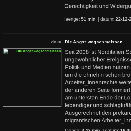
Gerechtigkeit und Widerg
laenge:
51 min
| datum:
22-12-
doku
Die Angst wegschmeissen
Seit 2008 ist Norditalien 
ungewöhnlicher Ereigniss
Politik und Medien nutzen
um die ohnehin schon br
Arbeiter_innenrechte weit
der anderen Seite formier
am untersten Ende der Lo
lebendiger und schlagkräf
Ausgerechnet den prekäre
migrantischen Arbeiter_in
laenge:
3,43 min
| datum:
18.0