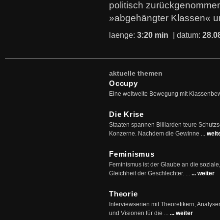
politisch zurückgenommen
»abgehängter Klassen« u
laenge:
3:20 min
| datum:
28.0
aktuelle themen
Occupy
Eine weltweite Bewegung mit Klassenbe
Die Krise
Staaten spannen Billiarden teure Schutz
Konzerne. Nachdem die Gewinne ...
weit
Feminismus
Feminismus ist der Glaube an die soziale
Gleichheit der Geschlechter. ...
... weiter
Theorie
Interviewserien mit Theoretikern, Analys
und Visionen für die ...
... weiter