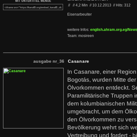
MIT UNTERTITEL MENUE
//
//
4,2 Min
//
10.12.2013
//
Hits: 312
Eisenarbeuiter
weitere Infos:
english.ahram.org.eg/New
Team: mosireen
ausgabe nr_36
Casanare
In Casanare, einer Regio
Bogotás, wurden Mitte der
Ölvorkommen entdeckt. S
Paramilitärische Truppen 
dem kolumbianischen Mili
umgebracht, um dem Ölko
den Ölvorkommen zu versc
Bevölkerung wehrt sich we
Vertreibung und fordert - b