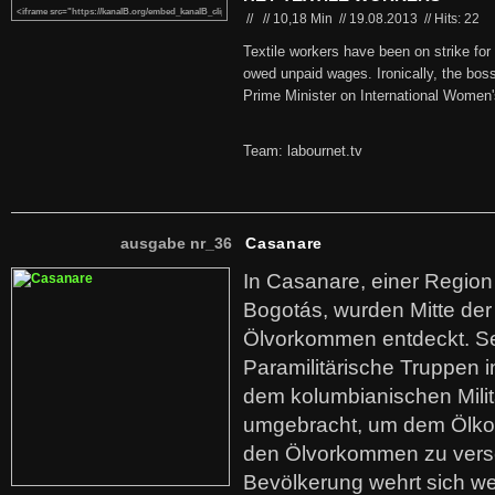
//
//
10,18 Min
//
19.08.2013
//
Hits: 22
Textile workers have been on strike fo
owed unpaid wages. Ironically, the bo
Prime Minister on International Women'
Team: labournet.tv
ausgabe nr_36
Casanare
In Casanare, einer Regio
Bogotás, wurden Mitte der
Ölvorkommen entdeckt. S
Paramilitärische Truppen 
dem kolumbianischen Mili
umgebracht, um dem Ölko
den Ölvorkommen zu versc
Bevölkerung wehrt sich we