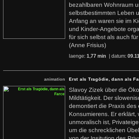
bezahlbaren Wohnraum u
selbstbestimmten Leben u
Anfang an waren sie im Kie
und Kinder-Angebote organ
für sich selbst als auch fü
(Anne Frisius)
laenge:
1,77 min
| datum:
09.1
animation
Erst als Tragödie, dann als F
Slavoy Zizek über die Ök
Mildtätigkeit. Der sloweni
demontiert die Praxis des
Konsumierens. Er erklärt,
unmoralisch ist, Privatei
um die schrecklichen Übe
von der Insitution des Pri