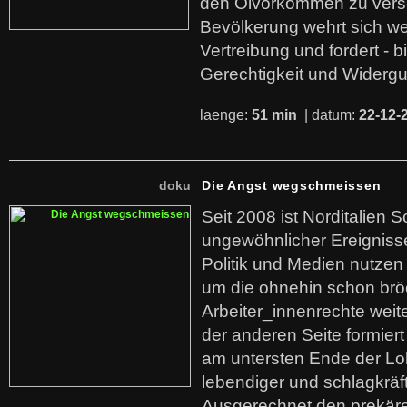
den Ölvorkommen zu versc
Bevölkerung wehrt sich we
Vertreibung und fordert - b
Gerechtigkeit und Widerg
laenge:
51 min
| datum:
22-12-
doku
Die Angst wegschmeissen
Seit 2008 ist Norditalien 
ungewöhnlicher Ereigniss
Politik und Medien nutzen
um die ohnehin schon br
Arbeiter_innenrechte weit
der anderen Seite formier
am untersten Ende der Lo
lebendiger und schlagkräf
Ausgerechnet den prekäre