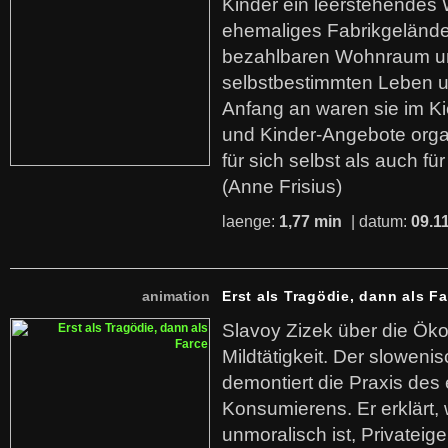
Kinder ein leerstehende
ehemaliges Fabrikgelände.
bezahlbaren Wohnraum u
selbstbestimmten Leben u
Anfang an waren sie im Kie
und Kinder-Angebote organ
für sich selbst als auch fü
(Anne Frisius)
laenge:
1,77 min
| datum:
09.1
animation
Erst als Tragödie, dann als F
Slavoy Zizek über die Ök
Mildtätigkeit. Der sloweni
demontiert die Praxis des
Konsumierens. Er erklärt,
unmoralisch ist, Privatei