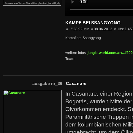
KAMPF BEI SSANGYONG
//
//
28,92 Min
//
08.06.2012
//
Hits: 1.45
Kampf bei Ssangyong
weitere Infos:
jungle-world.com/art...l/20
Team:
ausgabe nr_36
Casanare
In Casanare, einer Regio
Bogotás, wurden Mitte der
Ölvorkommen entdeckt. S
Paramilitärische Truppen 
dem kolumbianischen Mili
umgebracht, um dem Ölko