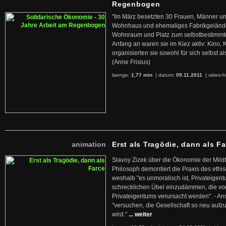
Regenbogen
"Im März besetzten 30 Frauen, Männer un
Wohnhaus und ehemaliges Fabrikgelände
Wohnraum und Platz zum selbstbestimmt
Anfang an waren sie im Kiez aktiv: Kino,
organisierten sie sowohl für sich selbst al
(Anne Frisius)
laenge:
1,77 min
| datum:
09.11.2011
|
video-h
animation
Erst als Tragödie, dann als F
Slavoy Zizek über die Ökonomie der Mildt
Philosoph demontiert die Praxis des ethi
weshalb "es unmoralisch ist, Privateige
schrecklichen Übel einzudämmen, die von 
Privateigentums verursacht werden". - An
"versuchen, die Gesellschaft so neu auf
wird."
... weiter