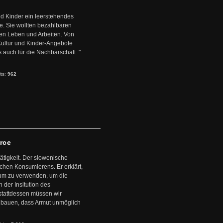
d Kinder ein leerstehendes
. Sie wollten bezahlbaren
en Leben und Arbeiten. Von
 Kultur und Kinder-Angebote
s auch für die Nachbarschaft. "
its:
962
arce
ätigkeit. Der slowenische
schen Konsumierens. Er erklärt,
ntum zu verwenden, um die
der Insitution des
stattdessen müssen wir
zubauen, dass Armut unmöglich