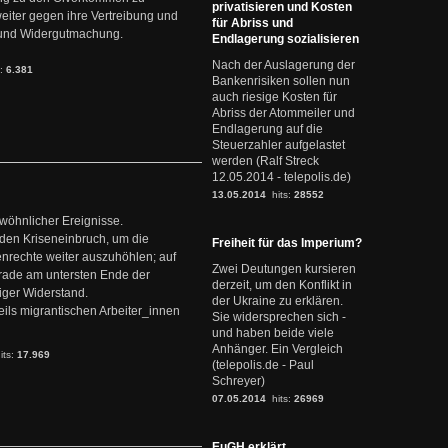
privatisieren und Kosten
weiter gegen ihre Vertreibung und
für Abriss und
it und Widergutmachung.
Endlagerung sozialisieren
Nach der Auslagerung der
s:
6.381
Bankenrisiken sollen nun
auch riesige Kosten für
Abriss der Atommeiler und
Endlagerung auf die
Steuerzahler aufgelastet
werden (Ralf Streck
12.05.2014 - telepolis.de)
13.05.2014
hits:
28552
ewöhnlicher Ereignisse.
den Kriseneinbruch, um die
Freiheit für das Imperium?
nrechte weiter auszuhöhlen; auf
Zwei Deutungen kursieren
erade am untersten Ende der
derzeit, um den Konflikt in
iger Widerstand.
der Ukraine zu erklären.
ils migrantischen Arbeiter_innen
Sie widersprechen sich -
und haben beide viele
Anhänger. Ein Vergleich
its:
17.969
(telepolis.de - Paul
Schreyer)
07.05.2014
hits:
26969
EuGH erklärt