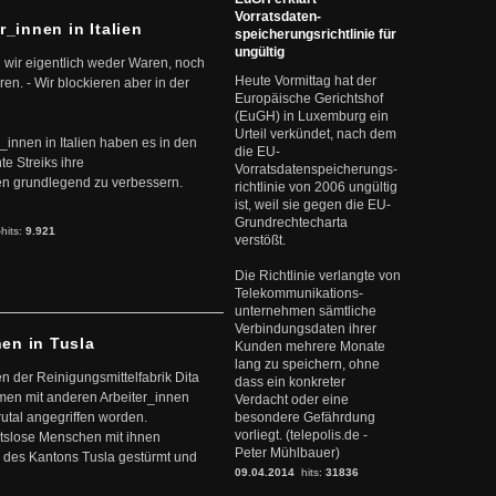
Vorratsdaten-
r_innen in Italien
speicherungsrichtlinie für
ungültig
 wir eigentlich weder Waren, noch
Heute Vormittag hat der
en. - Wir blockieren aber in der
Europäische Gerichtshof
(EuGH) in Luxemburg ein
Urteil verkündet, nach dem
r_innen in Italien haben es in den
die EU-
te Streiks ihre
Vorratsdatenspeicherungs-
n grundlegend zu verbessern.
richtlinie von 2006 ungültig
ist, weil sie gegen die EU-
Grundrechtecharta
-hits:
9.921
verstößt.
Die Richtlinie verlangte von
Telekommunikations-
unternehmen sämtliche
Verbindungsdaten ihrer
nen in Tusla
Kunden mehrere Monate
lang zu speichern, ohne
en der Reinigungsmittelfabrik Dita
dass ein konkreter
mmen mit anderen Arbeiter_innen
Verdacht oder eine
rutal angegriffen worden.
besondere Gefährdung
vorliegt. (telepolis.de -
eitslose Menschen mit ihnen
Peter Mühlbauer)
 des Kantons Tusla gestürmt und
09.04.2014
hits:
31836