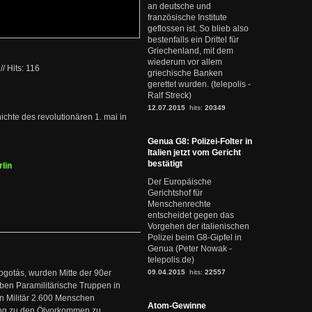
an deutsche und
französische Institute
geflossen ist. So blieb also
bestenfalls ein Drittel für
Griechenland, mit dem
wiederum vor allem
//
Hits: 116
griechische Banken
gerettet wurden. (telepolis -
Ralf Streck)
12.07.2015
hits:
20349
ichte des revolutionären 1. mai in
Genua G8: Polizei-Folter in
Italien jetzt vom Gericht
bestätigt
lin
Der Europäische
Gerichtshof für
Menschenrechte
entscheidet gegen das
Vorgehen der italienischen
Polizei beim G8-Gipfel in
Genua (Peter Nowak -
telepolis.de)
ogotás, wurden Mitte der 90er
09.04.2015
hits:
22557
en Paramilitärische Truppen in
 Militär 2.600 Menschen
Atom-Gewinne
ng zu den Ölvorkommen zu