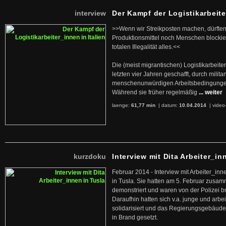
interview
Der Kampf der Logistikarbeite
>>Wenn wir Streikposten machen, dürften
Produktionsmittel noch Menschen blockier
totalen Illegalität alles.<<
Die (meist migrantischen) Logistikarbeite
letzten vier Jahren geschafft, durch militan
menschenunwürdigen Arbeitsbedingunge
Während sie früher regelmäßig
... weiter
laenge:
61,77 min
| datum:
10.04.2014
|
video
kurzdoku
Interview mit Dita Arbeiter_in
Februar 2014 - Interview mit Arbeiter_inn
in Tusla. Sie hatten am 5. Februar zusa
demonstriert und waren von der Polizei b
Daraufhin hatten sich v.a. junge und arb
solidarisiert und das Regierungsgebäude
in Brand gesetzt.