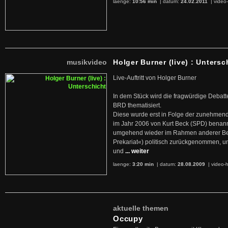
laenge:
10:56 min
| datum:
24.02.2011
|
video-
musikvideo
Holger Burner (live) : Untersc
Live-Auftritt von Holger Burner
In dem Stück wird die fragwürdige Debatt
BRD thematisiert.
Diese wurde erst in Folge der zunehmen
im Jahr 2006 von Kurt Beck (SPD) benan
umgehend wieder im Rahmen anderer Beg
Prekariat«) politisch zurückgenommen, 
und
... weiter
laenge:
3:20 min
| datum:
28.08.2009
|
video-h
aktuelle themen
Occupy