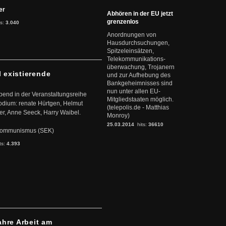
ter
Abhören in der EU jetzt
grenzenlos
ts:
3.040
Anordnungen von
Hausdurchsuchungen,
Spitzeleinsätzen,
Telekommunikations-
überwachung, Trojanern
l existierende
und zur Aufhebung des
Bankgeheimnisses sind
nun unter allen EU-
abend in der Veranstaltungsreihe
Mitgliedstaaten möglich.
dium: renate Hürtgen, Helmut
(telepolis.de - Matthias
er, Anne Seeck, Harry Waibel.
Monroy)
25.03.2014
hits:
36610
s Kommunismus (SEK)
ts:
4.393
ahre Arbeit am