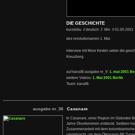
DIE GESCHICHTE
kurzdoku // deutsch
//
Min
//
01.05.2001
des revolutionaeren 1. Mai:
interview mit More Keskin ueber die gesch
Kreuzberg
auf kanalB ausgabe nr_9:
1. mai 2001 Ber
weitere Videos:
1. Mai 2001 Berlin
Team: kanalB
ausgabe nr_36
Casanare
In Casanare, einer Region im Südosten B
Jahre Ölvorkommen entdeckt. Seitdem hab
Zusammenarbeit mit dem kolumbianischen
umgebracht, um dem Ölkonzern BP Zuga