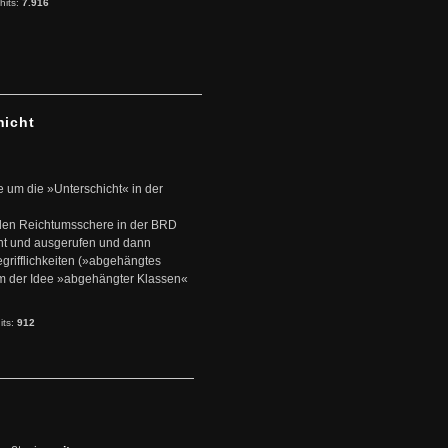
hits:
7.916
hicht
e um die »Unterschicht« in der
den Reichtumsschere in der BRD
nt und ausgerufen und dann
rifflichkeiten (»abgehängtes
um der Idee »abgehängter Klassen«
its:
912