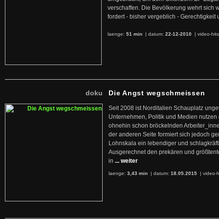
verschaffen. Die Bevölkerung wehrt sich 
fordert - bisher vergeblich - Gerechtigke
laenge:
51 min
| datum:
22-12-2010
|
video-hit
doku
Die Angst wegschmeissen
Seit 2008 ist Norditalien Schauplatz ung
Unternehmen, Politik und Medien nutzen 
ohnehin schon bröckelnden Arbeiter_inne
der anderen Seite formiert sich jedoch g
Lohnskala ein lebendiger und schlagkräft
Ausgerechnet den prekären und größtente
in
... weiter
laenge:
3,43 min
| datum:
18.05.2015
|
video-h