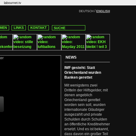
labournet.tv
/
DEUTSCH
ENGLISH
MEN
LINKS
KONTAKT
NEWS
IWF gesteht: Statt
Griechenland wurden
Banken gerettet
Mit wenigstens zwei
Dritteln der Hilfsgelder, mit
denen angeblich
Griechenland gerettet
worden sein soll, wurden
internationale Gläubiger
ausgezahlt und private
Schulden durch Schulden
an öffentliche Kreditnehmer
ersetzt. Und es ist bekannt,
dass davon ein großer Teil