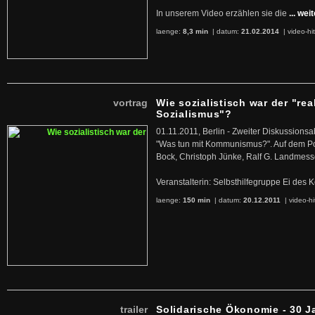
In unserem Video erzählen sie die
... wei
laenge:
8,3 min
| datum:
21.02.2014
|
video-hi
vortrag
Wie sozialistisch war der "rea
Sozialismus"?
01.11.2011, Berlin - Zweiter Diskussions
"Was tun mit Kommunismus?". Auf dem Po
Bock, Christoph Jünke, Ralf G. Landmess
Veranstalterin: Selbsthilfegruppe Ei de
laenge:
150 min
| datum:
20.12.2011
|
video-hi
trailer
Solidarische Ökonomie - 30 J