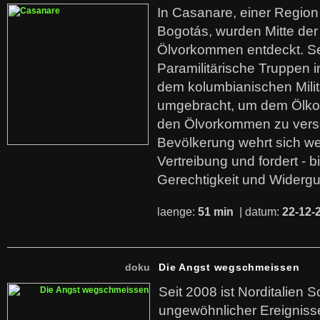
In Casanare, einer Regio
Bogotás, wurden Mitte der
Ölvorkommen entdeckt. S
Paramilitärische Truppen 
dem kolumbianischen Mili
umgebracht, um dem Ölko
den Ölvorkommen zu versc
Bevölkerung wehrt sich we
Vertreibung und fordert - b
Gerechtigkeit und Widerg
laenge:
51 min
| datum:
22-12-
doku
Die Angst wegschmeissen
Seit 2008 ist Norditalien 
ungewöhnlicher Ereigniss