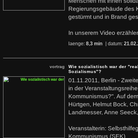
Menschen mit ihnen solida
Regierungsgebäude des K
gestürmt und in Brand ges
In unserem Video erzählen
laenge:
8,3 min
| datum:
21.02
vortrag
Wie sozialistisch war der "rea
Sozialismus"?
01.11.2011, Berlin - Zwei
in der Veranstaltungsreihe
Kommunismus?". Auf dem
Hürtgen, Helmut Bock, Chr
Landmesser, Anne Seeck, 
Veranstalterin: Selbsthilf
Kommunismus (SEK)