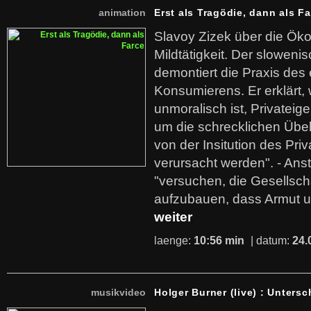
animation
Erst als Tragödie, dann als F
Slavoy Zizek über die Ök
Mildtätigkeit. Der sloweni
demontiert die Praxis des
Konsumierens. Er erklärt,
unmoralisch ist, Privatei
um die schrecklichen Übe
von der Insitution des Pri
verursacht werden". - Ans
"versuchen, die Gesellsch
aufzubauen, dass Armut u
weiter
laenge:
10:56 min
| datum:
24.
musikvideo
Holger Burner (live) : Untersc