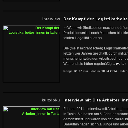
interview
Der Kampf der Logistikarbeite
>>Wenn wir Streikposten machen, dürften
Produktionsmittel noch Menschen blockier
totalen Illegalität alles.<<
Die (meist migrantischen) Logistikarbeite
letzten vier Jahren geschafft, durch militan
menschenunwürdigen Arbeitsbedingunge
Während sie früher regelmäßig
... weiter
laenge:
61,77 min
| datum:
10.04.2014
|
video
kurzdoku
Interview mit Dita Arbeiter_in
Februar 2014 - Interview mit Arbeiter_inn
in Tusla. Sie hatten am 5. Februar zusa
demonstriert und waren von der Polizei b
Daraufhin hatten sich v.a. junge und arb