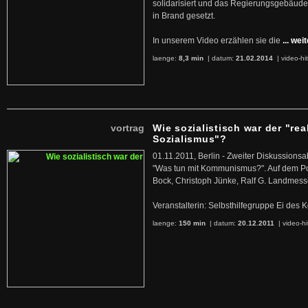
solidarisiert und das Regierungsgebäude
in Brand gesetzt.
In unserem Video erzählen sie die
... wei
laenge:
8,3 min
| datum:
21.02.2014
|
video-hi
vortrag
Wie sozialistisch war der "rea
Sozialismus"?
01.11.2011, Berlin - Zweiter Diskussions
"Was tun mit Kommunismus?". Auf dem Po
Bock, Christoph Jünke, Ralf G. Landmess
Veranstalterin: Selbsthilfegruppe Ei de
laenge:
150 min
| datum:
20.12.2011
|
video-hi