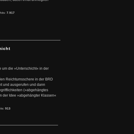
hits:
7.917
hicht
e um die »Unterschicht« in der
den Reichtumsschere in der BRD
nt und ausgerufen und dann
rifflichkeiten (»abgehängtes
um der Idee »abgehängter Klassen«
its:
913