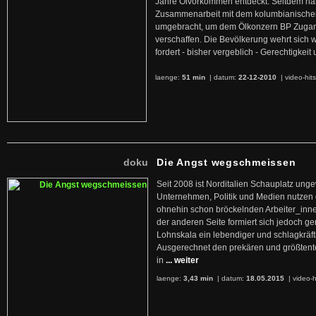
Jahre Ölvorkommen entdeckt. Seitdem hab
Zusammenarbeit mit dem kolumbianischen
umgebracht, um dem Ölkonzern BP Zuga
verschaffen. Die Bevölkerung wehrt sich 
fordert - bisher vergeblich - Gerechtigke
laenge:
51 min
| datum:
22-12-2010
|
video-hit
doku
Die Angst wegschmeissen
Seit 2008 ist Norditalien Schauplatz ung
Unternehmen, Politik und Medien nutzen 
ohnehin schon bröckelnden Arbeiter_inne
der anderen Seite formiert sich jedoch g
Lohnskala ein lebendiger und schlagkräft
Ausgerechnet den prekären und größtente
in
... weiter
laenge:
3,43 min
| datum:
18.05.2015
|
video-h