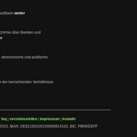
wußtsein
weiter
schirme über Banken und
er
, ökonomische und politische
en der herrschenden Verhältnisse
|
faq
|
vertriebsstellen
|
impressum
|
kontakt
 10010010, IBAN: DE82100100100006814102, BIC: PBNKDEFF