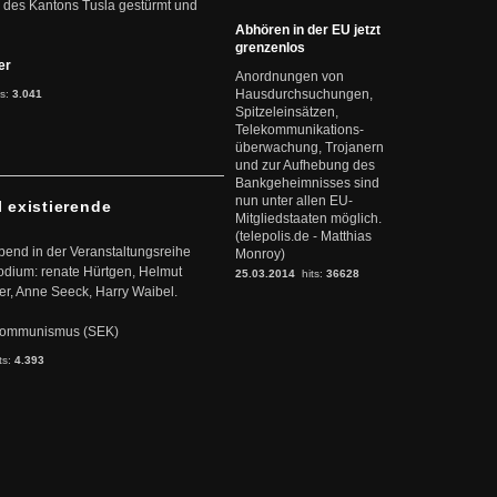
 des Kantons Tusla gestürmt und
Abhören in der EU jetzt
grenzenlos
ter
Anordnungen von
Hausdurchsuchungen,
ts:
3.041
Spitzeleinsätzen,
Telekommunikations-
überwachung, Trojanern
und zur Aufhebung des
Bankgeheimnisses sind
nun unter allen EU-
l existierende
Mitgliedstaaten möglich.
(telepolis.de - Matthias
abend in der Veranstaltungsreihe
Monroy)
dium: renate Hürtgen, Helmut
25.03.2014
hits:
36628
er, Anne Seeck, Harry Waibel.
s Kommunismus (SEK)
ts:
4.393