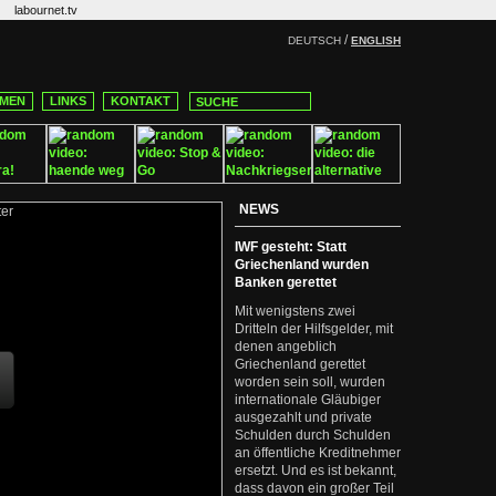
labournet.tv
/
DEUTSCH
ENGLISH
MEN
LINKS
KONTAKT
NEWS
IWF gesteht: Statt
Griechenland wurden
Banken gerettet
Mit wenigstens zwei
Dritteln der Hilfsgelder, mit
denen angeblich
Griechenland gerettet
worden sein soll, wurden
internationale Gläubiger
ausgezahlt und private
Schulden durch Schulden
an öffentliche Kreditnehmer
ersetzt. Und es ist bekannt,
dass davon ein großer Teil