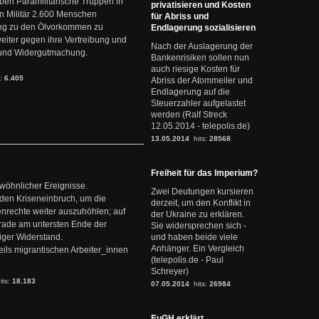
en Paramilitärische Truppen in
privatisieren und Kosten
 Militär 2.600 Menschen
für Abriss und
ng zu den Ölvorkommen zu
Endlagerung sozialisieren
weiter gegen ihre Vertreibung und
Nach der Auslagerung der
it und Widergutmachung.
Bankenrisiken sollen nun
auch riesige Kosten für
s:
6.405
Abriss der Atommeiler und
Endlagerung auf die
Steuerzahler aufgelastet
werden (Ralf Streck
12.05.2014 - telepolis.de)
13.05.2014
hits:
28568
Freiheit für das Imperium?
ewöhnlicher Ereignisse.
Zwei Deutungen kursieren
den Kriseneinbruch, um die
derzeit, um den Konflikt in
nrechte weiter auszuhöhlen; auf
der Ukraine zu erklären.
erade am untersten Ende der
Sie widersprechen sich -
iger Widerstand.
und haben beide viele
Anhänger. Ein Vergleich
ils migrantischen Arbeiter_innen
(telepolis.de - Paul
Schreyer)
its:
18.183
07.05.2014
hits:
26984
EuGH erklärt