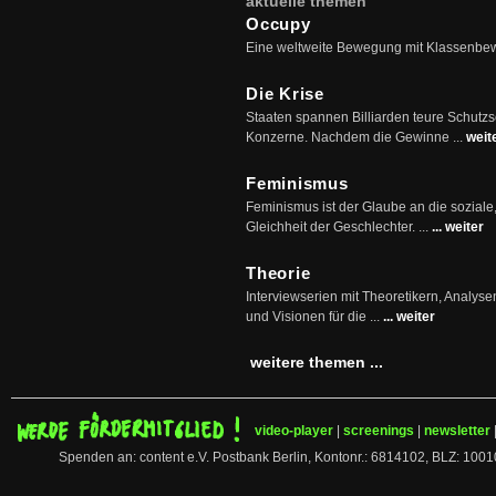
aktuelle themen
Occupy
Eine weltweite Bewegung mit Klassenbe
Die Krise
Staaten spannen Billiarden teure Schutz
Konzerne. Nachdem die Gewinne ...
weit
Feminismus
Feminismus ist der Glaube an die soziale
Gleichheit der Geschlechter. ...
... weiter
Theorie
Interviewserien mit Theoretikern, Analys
und Visionen für die ...
... weiter
weitere themen ...
video-player
|
screenings
|
newsletter
Spenden an: content e.V. Postbank Berlin, Kontonr.: 6814102, BLZ: