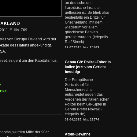
an deutsche und
französische Institute
geflossen ist. So blieb also
bestenfalls ein Drittel für
Griechenland, mit dem
OAKLAND
wiederum vor allem
.2011
//
Hits: 769
griechische Banken
gerettet wurden. (telepolis -
ferez von Occupy Oakland wird der
Ralf Streck)
okade des Hafens angekündigt.
12.07.2015
hits:
20363
USA.
treet, es geht um den Kapitalismus,
Genua G8: Polizei-Folter in
Italien jetzt vom Gericht
bestätigt
Der Europäische
Gerichtshof für
e
Menschenrechte
rike
entscheidet gegen das
Vorgehen der italienischen
Polizei beim G8-Gipfel in
Genua (Peter Nowak -
telepolis.de)
09.04.2015
hits:
22574
ogotás, wurden Mitte der 90er
Atom-Gewinne