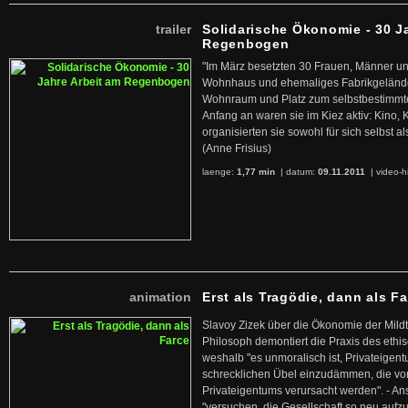
trailer
Solidarische Ökonomie - 30 J
Regenbogen
"Im März besetzten 30 Frauen, Männer un
Wohnhaus und ehemaliges Fabrikgelände
Wohnraum und Platz zum selbstbestimmt
Anfang an waren sie im Kiez aktiv: Kino,
organisierten sie sowohl für sich selbst al
(Anne Frisius)
laenge:
1,77 min
| datum:
09.11.2011
|
video-h
animation
Erst als Tragödie, dann als F
Slavoy Zizek über die Ökonomie der Mildt
Philosoph demontiert die Praxis des ethi
weshalb "es unmoralisch ist, Privateige
schrecklichen Übel einzudämmen, die von 
Privateigentums verursacht werden". - An
"versuchen, die Gesellschaft so neu auf