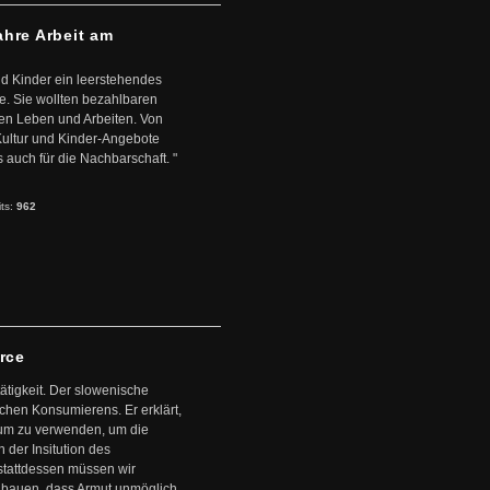
ahre Arbeit am
d Kinder ein leerstehendes
. Sie wollten bezahlbaren
en Leben und Arbeiten. Von
 Kultur und Kinder-Angebote
s auch für die Nachbarschaft. "
its:
962
arce
ätigkeit. Der slowenische
schen Konsumierens. Er erklärt,
ntum zu verwenden, um die
der Insitution des
stattdessen müssen wir
zubauen, dass Armut unmöglich