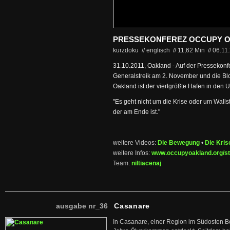
PRESSEKONFEREZ OCCUPY 
kurzdoku // englisch
//
11,62 Min
//
06.11
31.10.2011, Oakland - Auf der Pressekon
Generalstreik am 2. November und die Bl
Oakland ist der viertgrößte Hafen in den 
"Es geht nicht um die Krise oder um Walls
der am Ende ist."
weitere Videos:
Die Bewegung
•
Die Kris
weitere Infos:
www.occupyoakland.org/st
Team:
niltiacenaj
ausgabe nr_36
Casanare
In Casanare, einer Region im Südosten B