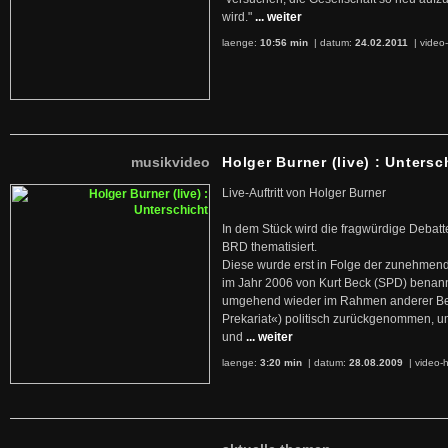
wird."
... weiter
laenge:
10:56 min
| datum:
24.02.2011
|
video-
musikvideo
Holger Burner (live) : Untersc
Live-Auftritt von Holger Burner
In dem Stück wird die fragwürdige Debatt
BRD thematisiert.
Diese wurde erst in Folge der zunehmen
im Jahr 2006 von Kurt Beck (SPD) benan
umgehend wieder im Rahmen anderer Beg
Prekariat«) politisch zurückgenommen, 
und
... weiter
laenge:
3:20 min
| datum:
28.08.2009
|
video-h