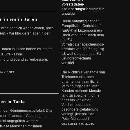
Vorratsdaten-
speicherungsrichtlinie für
ungültig
r_innen in Italien
Heute Vormittag hat der
Europäische Gerichtshof
 wir eigentlich weder Waren, noch
(EuGH) in Luxemburg ein
en. - Wir blockieren aber in der
Urteil verkündet, nach dem
die EU-
Vorratsdatenspeicherungs-
r_innen in Italien haben es in den
richtlinie von 2006 ungültig
ist, weil sie gegen die EU-
te Streiks ihre
Grundrechtecharta
n grundlegend zu verbessern.
verstößt.
Die Richtlinie verlangte von
-hits:
9.921
Telekommunikations-
unternehmen sämtliche
Verbindungsdaten ihrer
Kunden mehrere Monate
lang zu speichern, ohne
dass ein konkreter
nen in Tusla
Verdacht oder eine
besondere Gefährdung
en der Reinigungsmittelfabrik Dita
vorliegt. (telepolis.de -
mmen mit anderen Arbeiter_innen
Peter Mühlbauer)
rutal angegriffen worden.
09.04.2014
hits:
31856
eitslose Menschen mit ihnen