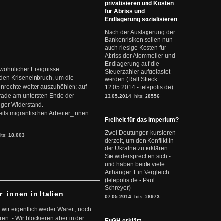
privatisieren und Kosten
für Abriss und
Endlagerung sozialisieren
Nach der Auslagerung der
Bankenrisiken sollen nun
auch riesige Kosten für
Abriss der Atommeiler und
Endlagerung auf die
ewöhnlicher Ereignisse.
Steuerzahler aufgelastet
den Kriseneinbruch, um die
werden (Ralf Streck
nrechte weiter auszuhöhlen; auf
12.05.2014 - telepolis.de)
erade am untersten Ende der
13.05.2014
hits:
28556
iger Widerstand.
ils migrantischen Arbeiter_innen
Freiheit für das Imperium?
Zwei Deutungen kursieren
its:
18.003
derzeit, um den Konflikt in
der Ukraine zu erklären.
Sie widersprechen sich -
und haben beide viele
Anhänger. Ein Vergleich
(telepolis.de - Paul
Schreyer)
r_innen in Italien
07.05.2014
hits:
26973
 wir eigentlich weder Waren, noch
en. - Wir blockieren aber in der
EuGH erklärt