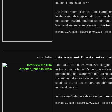
totalen Illegalität alles.<<
Die (meist migrantischen) Logistikarbeite
letzten vier Jahren geschafft, durch militan
menschenunwürdigen Arbeitsbedingunge
Während sie früher regelmäßig
... weiter
laenge:
61,77 min
| datum:
10.04.2014
|
video
kurzdoku
Interview mit Dita Arbeiter_in
Februar 2014 - Interview mit Arbeiter_inn
in Tusla. Sie hatten am 5. Februar zusa
demonstriert und waren von der Polizei b
Daraufhin hatten sich v.a. junge und arb
solidarisiert und das Regierungsgebäude
in Brand gesetzt.
In unserem Video erzählen sie die
... wei
laenge:
8,3 min
| datum:
21.02.2014
|
video-hi