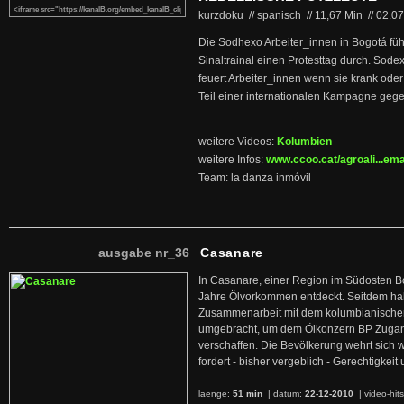
kurzdoku // spanisch
//
11,67 Min
//
02.0
Die Sodhexo Arbeiter_innen in Bogotá füh
Sinaltrainal einen Protesttag durch. Sod
feuert Arbeiter_innen wenn sie krank oder
Teil einer internationalen Kampagne geg
weitere Videos:
Kolumbien
weitere Infos:
www.ccoo.cat/agroali...ema
Team: la danza inmóvil
ausgabe nr_36
Casanare
In Casanare, einer Region im Südosten B
Jahre Ölvorkommen entdeckt. Seitdem hab
Zusammenarbeit mit dem kolumbianischen
umgebracht, um dem Ölkonzern BP Zuga
verschaffen. Die Bevölkerung wehrt sich 
fordert - bisher vergeblich - Gerechtigke
laenge:
51 min
| datum:
22-12-2010
|
video-hit