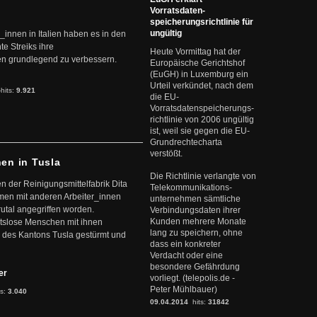
Vorratsdaten-
speicherungsrichtlinie für
ungültig
r_innen in Italien haben es in den
te Streiks ihre
Heute Vormittag hat der
n grundlegend zu verbessern.
Europäische Gerichtshof
(EuGH) in Luxemburg ein
Urteil verkündet, nach dem
-hits:
9.921
die EU-
Vorratsdatenspeicherungs-
richtlinie von 2006 ungültig
ist, weil sie gegen die EU-
Grundrechtecharta
verstößt.
nen in Tusla
Die Richtlinie verlangte von
en der Reinigungsmittelfabrik Dita
Telekommunikations-
mmen mit anderen Arbeiter_innen
unternehmen sämtliche
rutal angegriffen worden.
Verbindungsdaten ihrer
Kunden mehrere Monate
eitslose Menschen mit ihnen
lang zu speichern, ohne
 des Kantons Tusla gestürmt und
dass ein konkreter
Verdacht oder eine
besondere Gefährdung
ter
vorliegt. (telepolis.de -
Peter Mühlbauer)
ts:
3.040
09.04.2014
hits:
31842