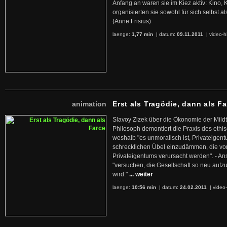
Anfang an waren sie im Kiez aktiv: Kino,
organisierten sie sowohl für sich selbst al
(Anne Frisius)
laenge:
1,77 min
| datum:
09.11.2011
|
video-h
animation
Erst als Tragödie, dann als F
Slavoy Zizek über die Ökonomie der Mildt
Philosoph demontiert die Praxis des ethi
weshalb "es unmoralisch ist, Privateige
schrecklichen Übel einzudämmen, die von 
Privateigentums verursacht werden". - An
"versuchen, die Gesellschaft so neu auf
wird."
... weiter
laenge:
10:56 min
| datum:
24.02.2011
|
video-