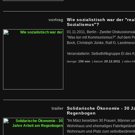
vortrag
Wie sozialistisch war der "rea
Sozialismus"?
01.11.2011, Berlin - Zweiter Diskussions
"Was tun mit Kommunismus?". Auf dem Po
Bock, Christoph Jünke, Ralf G. Landmess
Veranstalterin: Selbsthilfegruppe Ei de
laenge:
150 min
| datum:
20.12.2011
|
video-hi
trailer
Solidarische Ökonomie - 30 J
Regenbogen
"Im März besetzten 30 Frauen, Männer un
Wohnhaus und ehemaliges Fabrikgelände
Wohnraum und Platz zum selbstbestimmt