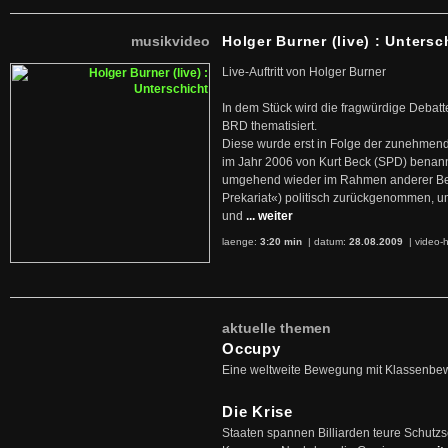
musikvideo
Holger Burner (live) : Untersc
Live-Auftritt von Holger Burner
In dem Stück wird die fragwürdige Debatt
BRD thematisiert.
Diese wurde erst in Folge der zunehmen
im Jahr 2006 von Kurt Beck (SPD) benan
umgehend wieder im Rahmen anderer Beg
Prekariat«) politisch zurückgenommen, 
und
... weiter
laenge:
3:20 min
| datum:
28.08.2009
|
video-h
aktuelle themen
Occupy
Eine weltweite Bewegung mit Klassenbe
Die Krise
Staaten spannen Billiarden teure Schutz