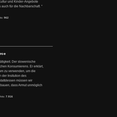
 Kultur und Kinder-Angebote
s auch für die Nachbarschaft. "
its:
962
arce
ätigkeit. Der slowenische
schen Konsumierens. Er erklärt,
ntum zu verwenden, um die
der Insitution des
stattdessen müssen wir
zubauen, dass Armut unmöglich
hits:
7.916