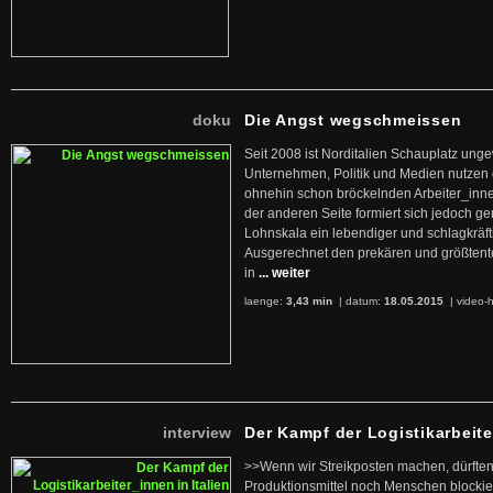
doku
Die Angst wegschmeissen
Seit 2008 ist Norditalien Schauplatz ung
Unternehmen, Politik und Medien nutzen 
ohnehin schon bröckelnden Arbeiter_inne
der anderen Seite formiert sich jedoch g
Lohnskala ein lebendiger und schlagkräft
Ausgerechnet den prekären und größtente
in
... weiter
laenge:
3,43 min
| datum:
18.05.2015
|
video-h
interview
Der Kampf der Logistikarbeite
>>Wenn wir Streikposten machen, dürften
Produktionsmittel noch Menschen blockier