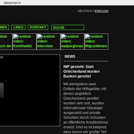
labournet.tv
/
DEUTSCH
ENGLISH
MEN
LINKS
KONTAKT
NEWS
IWF gesteht: Statt
Griechenland wurden
Banken gerettet
Mit wenigstens zwei
Dritteln der Hilfsgelder, mit
denen angeblich
Griechenland gerettet
worden sein soll, wurden
internationale Gläubiger
ausgezahlt und private
Schulden durch Schulden
an öffentliche Kreditnehmer
ersetzt. Und es ist bekannt,
dass davon ein großer Teil