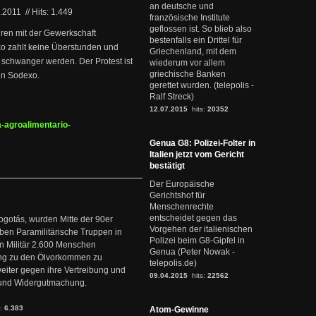
an deutsche und
7.2011
//
Hits: 1.449
französische Institute
geflossen ist. So blieb also
ren mit der Gewerkschaft
bestenfalls ein Drittel für
exo zahlt keine Überstunden und
Griechenland, mit dem
 schwanger werden. Der Protest ist
wiederum vor allem
griechische Banken
en Sodexo.
gerettet wurden. (telepolis -
Ralf Streck)
12.07.2015
hits:
20352
-agroalimentario-
Genua G8: Polizei-Folter in
Italien jetzt vom Gericht
bestätigt
Der Europäische
Gerichtshof für
Menschenrechte
entscheidet gegen das
ogotás, wurden Mitte der 90er
Vorgehen der italienischen
en Paramilitärische Truppen in
Polizei beim G8-Gipfel in
 Militär 2.600 Menschen
Genua (Peter Nowak -
ng zu den Ölvorkommen zu
telepolis.de)
weiter gegen ihre Vertreibung und
09.04.2015
hits:
22562
it und Widergutmachung.
s:
6.383
Atom-Gewinne