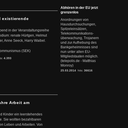
Abhören in der EU jetzt
grenzenlos
l existierende
Anordnungen von
Hausdurchsuchungen,
Spitzeleinsätzen,
abend in der Veranstaltungsreihe
Telekommunikations-
dium: renate Hürtgen, Helmut
überwachung, Trojanern
er, Anne Seeck, Harry Waibel.
und zur Aufhebung des
Bankgeheimnisses sind
s Kommunismus (SEK)
nun unter allen EU-
Mitgliedstaaten möglich.
ts:
4.393
(telepolis.de - Matthias
Monroy)
25.03.2014
hits:
36616
ahre Arbeit am
d Kinder ein leerstehendes
. Sie wollten bezahlbaren
en Leben und Arbeiten. Von