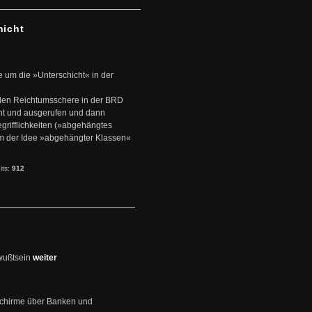
hicht
e um die »Unterschicht« in der
den Reichtumsschere in der BRD
nt und ausgerufen und dann
rifflichkeiten (»abgehängtes
um der Idee »abgehängter Klassen«
its:
912
wußtsein
weiter
schirme über Banken und