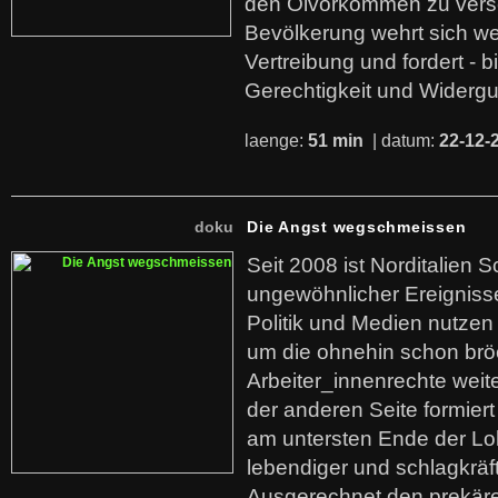
den Ölvorkommen zu versc
Bevölkerung wehrt sich we
Vertreibung und fordert - b
Gerechtigkeit und Widerg
laenge:
51 min
| datum:
22-12-
doku
Die Angst wegschmeissen
Seit 2008 ist Norditalien 
ungewöhnlicher Ereigniss
Politik und Medien nutzen
um die ohnehin schon br
Arbeiter_innenrechte weit
der anderen Seite formier
am untersten Ende der Lo
lebendiger und schlagkräf
Ausgerechnet den prekäre