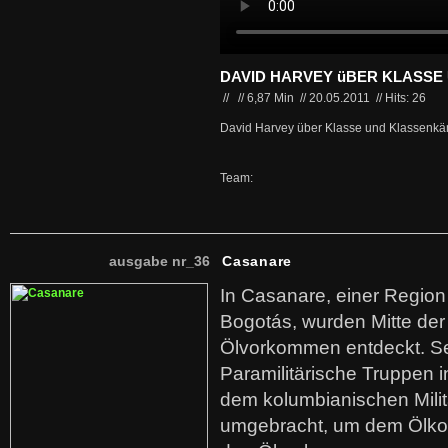
DAVID HARVEY üBER KLASSE
//
//
6,87 Min
//
20.05.2011
//
Hits: 26
David Harvey über Klasse und Klassenk
Team:
ausgabe nr_36
Casanare
In Casanare, einer Regio
Bogotás, wurden Mitte der
Ölvorkommen entdeckt. S
Paramilitärische Truppen 
dem kolumbianischen Mili
umgebracht, um dem Ölko