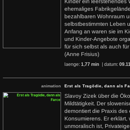
Kinder ein leerstehende
ehemaliges Fabrikgelände.
bezahlbaren Wohnraum u
selbstbestimmten Leben u
Anfang an waren sie im Kie
und Kinder-Angebote organ
für sich selbst als auch fü
(Anne Frisius)
laenge:
1,77 min
| datum:
09.1
animation
Erst als Tragödie, dann als F
Slavoy Zizek über die Ök
Mildtätigkeit. Der sloweni
demontiert die Praxis des
Konsumierens. Er erklärt,
unmoralisch ist, Privatei