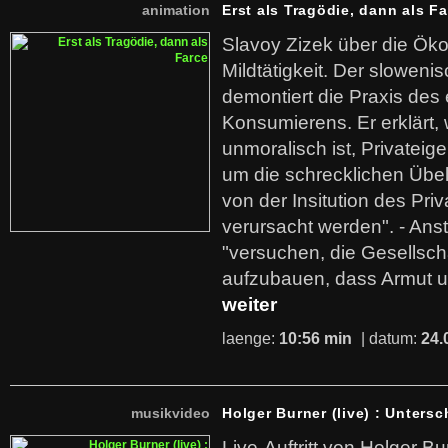
animation
Erst als Tragödie, dann als F
Slavoy Zizek über die Ök
Mildtätigkeit. Der sloweni
demontiert die Praxis des
Konsumierens. Er erklärt,
unmoralisch ist, Privatei
um die schrecklichen Übe
von der Insitution des Pri
verursacht werden". - Ans
"versuchen, die Gesellsch
aufzubauen, dass Armut u
weiter
laenge:
10:56 min
| datum:
24.
musikvideo
Holger Burner (live) : Untersc
Live-Auftritt von Holger Bu