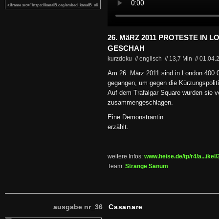
26. MäRZ 2011 PROTESTE IN 
GESCHAH
kurzdoku // englisch
//
13,7 Min
//
01.04.
Am 26. März 2011 sind in London 400.
gegangen, um gegen die Kürzungspolitik
Auf dem Trafalgar Square wurden sie vo
zusammengeschlagen.
Eine Demonstrantin
erzählt.
weitere Infos:
www.heise.de/tp/r4/a...ikel
Team:
Strange Sanum
ausgabe nr_36
Casanare