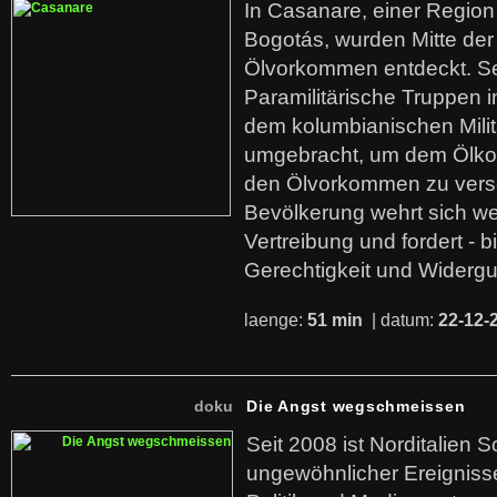
In Casanare, einer Regio
Bogotás, wurden Mitte der
Ölvorkommen entdeckt. S
Paramilitärische Truppen 
dem kolumbianischen Mili
umgebracht, um dem Ölko
den Ölvorkommen zu versc
Bevölkerung wehrt sich we
Vertreibung und fordert - b
Gerechtigkeit und Widerg
laenge:
51 min
| datum:
22-12-
doku
Die Angst wegschmeissen
Seit 2008 ist Norditalien 
ungewöhnlicher Ereigniss