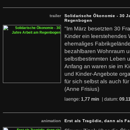
trailer
Solidarische Ökonomie - 30 J
Regenbogen
"Im März besetzten 30 Fr
Kinder ein leerstehende
ehemaliges Fabrikgelände.
bezahlbaren Wohnraum u
selbstbestimmten Leben u
Anfang an waren sie im Kie
und Kinder-Angebote organ
für sich selbst als auch fü
(Anne Frisius)
laenge:
1,77 min
| datum:
09.1
animation
Erst als Tragödie, dann als F