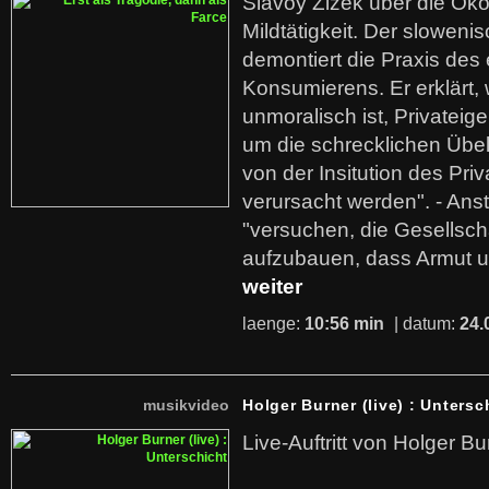
Slavoy Zizek über die Ök
Mildtätigkeit. Der sloweni
demontiert die Praxis des
Konsumierens. Er erklärt,
unmoralisch ist, Privatei
um die schrecklichen Übe
von der Insitution des Pri
verursacht werden". - Ans
"versuchen, die Gesellsch
aufzubauen, dass Armut u
weiter
laenge:
10:56 min
| datum:
24.
musikvideo
Holger Burner (live) : Untersc
Live-Auftritt von Holger Bu