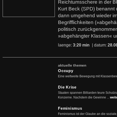
Reichtumsschere in der B
Kurt Beck (SPD) benannt
dann umgehend wieder i
Begrifflichkeiten (»abgehä
politisch zurückgenommen
»abgehängter Klassen« u
laenge:
3:20 min
| datum:
28.0
aktuelle themen
Occupy
Eine weltweite Bewegung mit Klassenbe
Die Krise
Staaten spannen Billiarden teure Schutz
Konzerne. Nachdem die Gewinne ...
weit
Feminismus
Feminismus ist der Glaube an die soziale