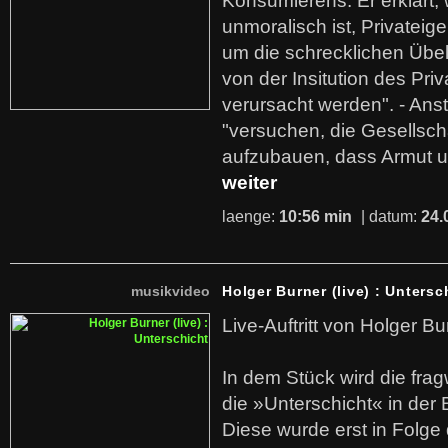
Konsumierens. Er erklärt,
unmoralisch ist, Privatei
um die schrecklichen Übe
von der Insitution des Pri
verursacht werden". - Ans
"versuchen, die Gesellsch
aufzubauen, dass Armut u
weiter
laenge:
10:56 min
| datum:
24.
musikvideo
Holger Burner (live) : Untersc
Live-Auftritt von Holger Bu
In dem Stück wird die fra
die »Unterschicht« in der 
Diese wurde erst in Folg