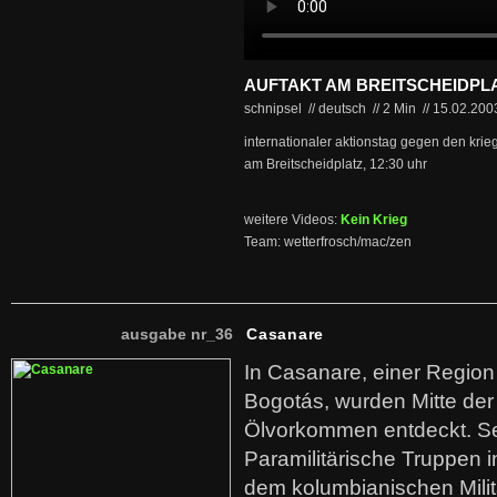
AUFTAKT AM BREITSCHEIDPL
schnipsel // deutsch
//
2 Min
//
15.02.20
internationaler aktionstag gegen den krieg
am Breitscheidplatz, 12:30 uhr
weitere Videos:
Kein Krieg
Team: wetterfrosch/mac/zen
ausgabe nr_36
Casanare
In Casanare, einer Regio
Bogotás, wurden Mitte der
Ölvorkommen entdeckt. S
Paramilitärische Truppen 
dem kolumbianischen Mili