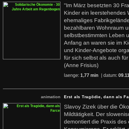
"Im März besetzten 30 Fr
Kinder ein leerstehende
ehemaliges Fabrikgelände.
bezahlbaren Wohnraum u
selbstbestimmten Leben u
Anfang an waren sie im Kie
und Kinder-Angebote organ
für sich selbst als auch fü
(Anne Frisius)
laenge:
1,77 min
| datum:
09.1
animation
Erst als Tragödie, dann als F
Slavoy Zizek über die Ök
Mildtätigkeit. Der sloweni
demontiert die Praxis des