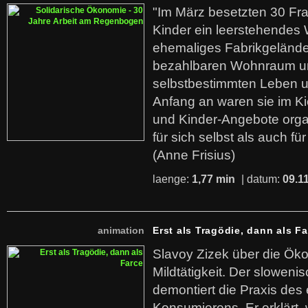
"Im März besetzten 30 Fr
Kinder ein leerstehende
ehemaliges Fabrikgelände.
bezahlbaren Wohnraum u
selbstbestimmten Leben u
Anfang an waren sie im Kie
und Kinder-Angebote organ
für sich selbst als auch fü
(Anne Frisius)
laenge:
1,77 min
| datum:
09.1
animation
Erst als Tragödie, dann als F
Slavoy Zizek über die Ök
Mildtätigkeit. Der sloweni
demontiert die Praxis des
Konsumierens. Er erklärt,