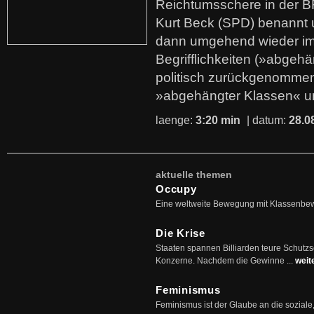
Reichtumsschere in der B
Kurt Beck (SPD) benannt
dann umgehend wieder i
Begrifflichkeiten (»abgehä
politisch zurückgenommen
»abgehängter Klassen« u
laenge:
3:20 min
| datum:
28.0
aktuelle themen
Occupy
Eine weltweite Bewegung mit Klassenbe
Die Krise
Staaten spannen Billiarden teure Schutz
Konzerne. Nachdem die Gewinne ...
weit
Feminismus
Feminismus ist der Glaube an die soziale