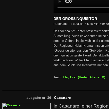
DER GROSSINQUISITOR
Reportagen // deutsch
//
5:25 Min
//
05.0
Das Vienna Art Center präsentiert derz
Ausstellung. Auch er war durch seine 
stets in Gefahr, in die Mühlen der allmä
Der Regisseur Hubsi Kramar inszeniert
`Grossinquisitor´aus den `Gebrüdern K
die Inquisition gestellt wird. Der aktue
Weltmachtkirche" liegt für Kramar auf 
aus dem Stück und Interviews mit den B
Team:
Flo, Craz (United Aliens TV)
ausgabe nr_36
Casanare
In Casanare, einer Regio