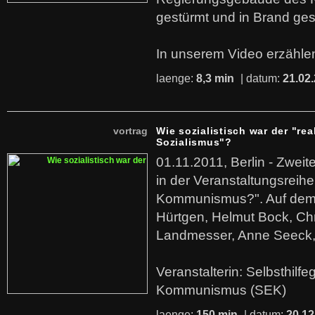
gestürmt und in Brand ges
In unserem Video erzählen
laenge:
8,3 min
| datum:
21.02
vortrag
Wie sozialistisch war der "rea
Sozialismus"?
01.11.2011, Berlin - Zwei
in der Veranstaltungsreihe
Kommunismus?". Auf dem
Hürtgen, Helmut Bock, Chr
Landmesser, Anne Seeck, 
Veranstalterin: Selbsthilf
Kommunismus (SEK)
laenge:
150 min
| datum:
20.12