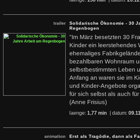
trailer
Solidarische Ökonomie - 30 J
Regenbogen
"Im März besetzten 30 Fr
Kinder ein leerstehende
ehemaliges Fabrikgelände.
bezahlbaren Wohnraum u
selbstbestimmten Leben u
Anfang an waren sie im Kie
und Kinder-Angebote organ
für sich selbst als auch fü
(Anne Frisius)
laenge:
1,77 min
| datum:
09.1
animation
Erst als Tragödie, dann als F