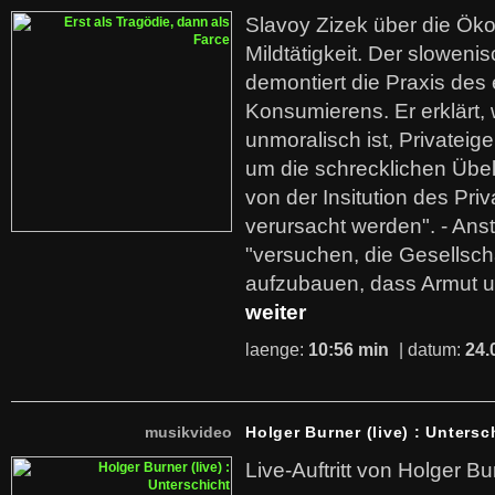
Slavoy Zizek über die Ök
Mildtätigkeit. Der sloweni
demontiert die Praxis des
Konsumierens. Er erklärt,
unmoralisch ist, Privatei
um die schrecklichen Übe
von der Insitution des Pri
verursacht werden". - Ans
"versuchen, die Gesellsch
aufzubauen, dass Armut u
weiter
laenge:
10:56 min
| datum:
24.
musikvideo
Holger Burner (live) : Untersc
Live-Auftritt von Holger Bu