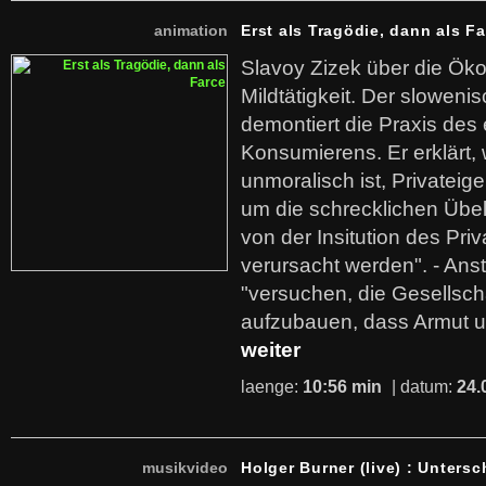
animation
Erst als Tragödie, dann als F
Slavoy Zizek über die Ök
Mildtätigkeit. Der sloweni
demontiert die Praxis des
Konsumierens. Er erklärt,
unmoralisch ist, Privatei
um die schrecklichen Übe
von der Insitution des Pri
verursacht werden". - Ans
"versuchen, die Gesellsch
aufzubauen, dass Armut u
weiter
laenge:
10:56 min
| datum:
24.
musikvideo
Holger Burner (live) : Untersc