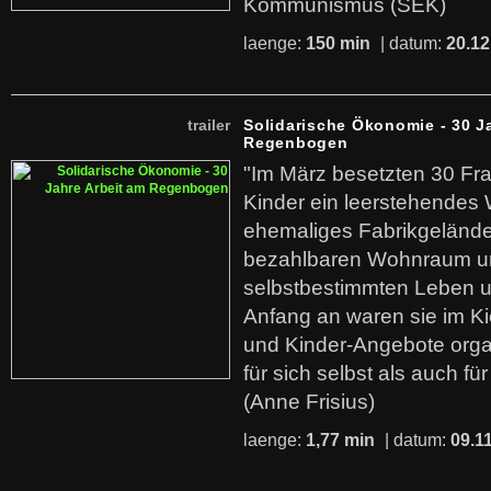
Kommunismus (SEK)
laenge:
150 min
| datum:
20.12
trailer
Solidarische Ökonomie - 30 J
Regenbogen
"Im März besetzten 30 Fr
Kinder ein leerstehende
ehemaliges Fabrikgelände.
bezahlbaren Wohnraum u
selbstbestimmten Leben u
Anfang an waren sie im Kie
und Kinder-Angebote organ
für sich selbst als auch fü
(Anne Frisius)
laenge:
1,77 min
| datum:
09.1