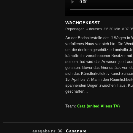
WACHGEKüSST
Reportagen // deutsch
//
6:30 Min
//
07.0
An der Endhaltestelle des J-Wagen in W
verfallenes Haus vor sich hin. Die Wen
um die denkmalgeschützte Landvilla J
kämpfte ihr verschrobener Besitzer mit
seinem Tod wird das Anwesen jetzt au
gerissen. Bevor das Grundstück von de
sich das Künstlerkollektiv kunst-zuh
15. April bis 7. Mai in den Räumlichkei
spannenden Bogen zwischen Haus, Ku
geschaffen...
Team:
Craz (united Aliens TV)
ausgabe nr_36
Casanare