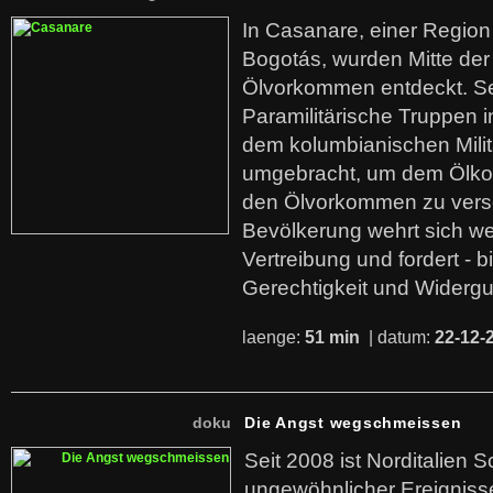
In Casanare, einer Regio
Bogotás, wurden Mitte der
Ölvorkommen entdeckt. S
Paramilitärische Truppen 
dem kolumbianischen Mili
umgebracht, um dem Ölko
den Ölvorkommen zu versc
Bevölkerung wehrt sich we
Vertreibung und fordert - b
Gerechtigkeit und Widerg
laenge:
51 min
| datum:
22-12-
doku
Die Angst wegschmeissen
Seit 2008 ist Norditalien 
ungewöhnlicher Ereigniss