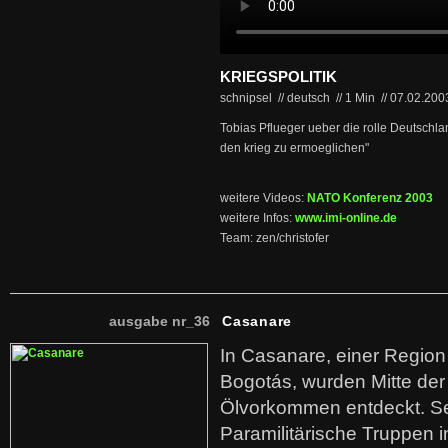
KRIEGSPOLITIK
schnipsel // deutsch
//
1 Min
//
07.02.20
Tobias Pflueger ueber die rolle Deutschlan
den krieg zu ermoeglichen"
weitere Videos:
NATO Konferenz 2003
weitere Infos:
www.imi-online.de
Team: zen/christofer
ausgabe nr_36
Casanare
In Casanare, einer Regio
Bogotás, wurden Mitte der
Ölvorkommen entdeckt. S
Paramilitärische Truppen 