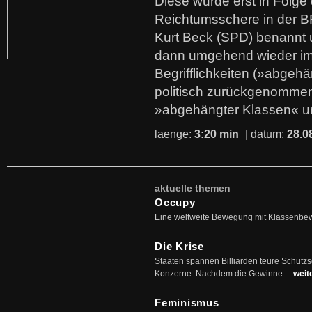
Diese wurde erst in Folg
Reichtumsschere in der B
Kurt Beck (SPD) benannt
dann umgehend wieder i
Begrifflichkeiten (»abgehä
politisch zurückgenommen
»abgehängter Klassen« u
laenge:
3:20 min
| datum:
28.0
aktuelle themen
Occupy
Eine weltweite Bewegung mit Klassenbe
Die Krise
Staaten spannen Billiarden teure Schutz
Konzerne. Nachdem die Gewinne ...
weit
Feminismus