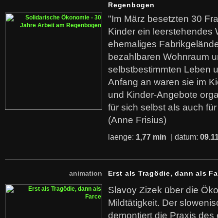
Regenbogen
"Im März besetzten 30 Fr
Kinder ein leerstehende
ehemaliges Fabrikgelände.
bezahlbaren Wohnraum u
selbstbestimmten Leben u
Anfang an waren sie im Kie
und Kinder-Angebote organ
für sich selbst als auch fü
(Anne Frisius)
laenge:
1,77 min
| datum:
09.1
animation
Erst als Tragödie, dann als F
Slavoy Zizek über die Ök
Mildtätigkeit. Der sloweni
demontiert die Praxis des