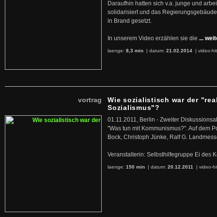
Daraufhin hatten sich v.a. junge und arb
solidarisiert und das Regierungsgebäude
in Brand gesetzt.
In unserem Video erzählen sie die
... wei
laenge:
8,3 min
| datum:
21.02.2014
|
video-hi
vortrag
Wie sozialistisch war der "rea
Sozialismus"?
01.11.2011, Berlin - Zweiter Diskussions
"Was tun mit Kommunismus?". Auf dem Po
Bock, Christoph Jünke, Ralf G. Landmess
Veranstalterin: Selbsthilfegruppe Ei de
laenge:
150 min
| datum:
20.12.2011
|
video-hi