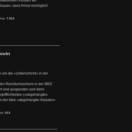
stattdessen müssen wir
zubauen, dass Armut unmöglich
hits:
7.916
hicht
e um die »Unterschicht« in der
den Reichtumsschere in der BRD
nt und ausgerufen und dann
rifflichkeiten (»abgehängtes
um der Idee »abgehängter Klassen«
its:
913