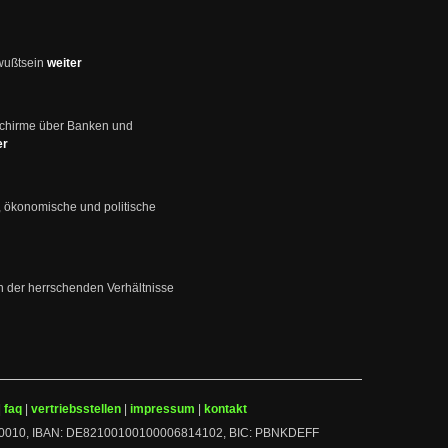
wußtsein
weiter
schirme über Banken und
er
, ökonomische und politische
en der herrschenden Verhältnisse
|
faq
|
vertriebsstellen
|
impressum
|
kontakt
 10010010, IBAN: DE82100100100006814102, BIC: PBNKDEFF