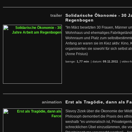
trailer
Solidarische Ökonomie - 30 J
Regenbogen
"Im März besetzten 30 Frauen, Männer un
Wohnhaus und ehemaliges Fabrikgelände
Wohnraum und Platz zum selbstbestimmt
Anfang an waren sie im Kiez aktiv: Kino,
organisierten sie sowohl für sich selbst al
(Anne Frisius)
laenge:
1,77 min
| datum:
09.11.2011
|
video-h
animation
Erst als Tragödie, dann als F
Slavoy Zizek über die Ökonomie der Mildt
Philosoph demontiert die Praxis des ethi
weshalb "es unmoralisch ist, Privateige
schrecklichen Übel einzudämmen, die von 