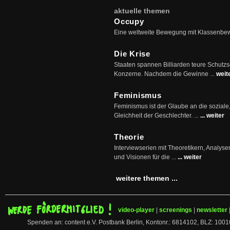
aktuelle themen
Occupy
Eine weltweite Bewegung mit Klassenbe
Die Krise
Staaten spannen Billiarden teure Schutz
Konzerne. Nachdem die Gewinne ...
weit
Feminismus
Feminismus ist der Glaube an die soziale
Gleichheit der Geschlechter. ...
... weiter
Theorie
Interviewserien mit Theoretikern, Analys
und Visionen für die ...
... weiter
weitere themen ...
video-player
|
screenings
|
newsletter
Spenden an: content e.V. Postbank Berlin, Kontonr.: 6814102, BLZ: