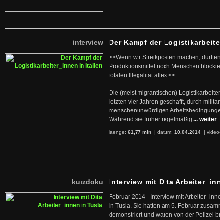
interview
Der Kampf der Logistikarbeite
>>Wenn wir Streikposten machen, dürften
Produktionsmittel noch Menschen blockier
totalen Illegalität alles.<<
Die (meist migrantischen) Logistikarbeite
letzten vier Jahren geschafft, durch militan
menschenunwürdigen Arbeitsbedingunge
Während sie früher regelmäßig
... weiter
laenge:
61,77 min
| datum:
10.04.2014
|
video
kurzdoku
Interview mit Dita Arbeiter_in
Februar 2014 - Interview mit Arbeiter_inn
in Tusla. Sie hatten am 5. Februar zusa
demonstriert und waren von der Polizei b