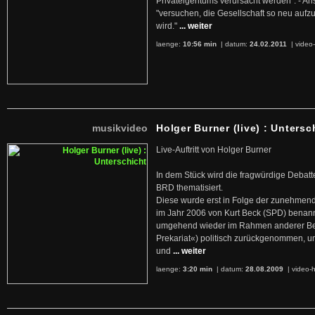
Privateigentums verursacht werden". - An
"versuchen, die Gesellschaft so neu auf
wird."
... weiter
laenge:
10:56 min
| datum:
24.02.2011
|
video-
musikvideo
Holger Burner (live) : Untersc
Live-Auftritt von Holger Burner
In dem Stück wird die fragwürdige Debatt
BRD thematisiert.
Diese wurde erst in Folge der zunehmen
im Jahr 2006 von Kurt Beck (SPD) benan
umgehend wieder im Rahmen anderer Beg
Prekariat«) politisch zurückgenommen, 
und
... weiter
laenge:
3:20 min
| datum:
28.08.2009
|
video-h