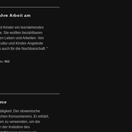
ahre Arbeit am
d Kinder ein leerstehendes
. Sie wollten bezahlbaren
en Leben und Arbeiten. Von
 Kultur und Kinder-Angebote
s auch für die Nachbarschaft. "
its:
962
arce
ätigkeit. Der slowenische
schen Konsumierens. Er erklärt,
ntum zu verwenden, um die
der Insitution des