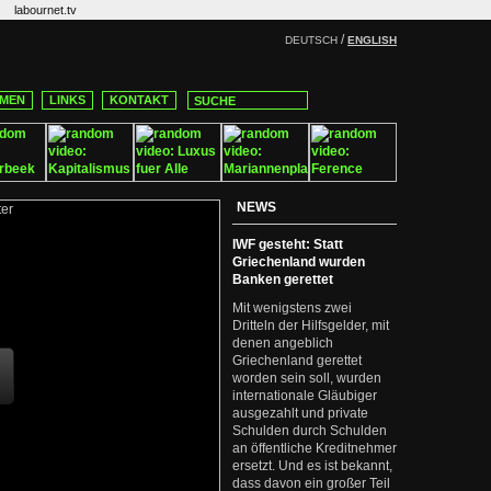
labournet.tv
/
DEUTSCH
ENGLISH
MEN
LINKS
KONTAKT
NEWS
IWF gesteht: Statt
Griechenland wurden
Banken gerettet
Mit wenigstens zwei
Dritteln der Hilfsgelder, mit
denen angeblich
Griechenland gerettet
worden sein soll, wurden
internationale Gläubiger
ausgezahlt und private
Schulden durch Schulden
an öffentliche Kreditnehmer
ersetzt. Und es ist bekannt,
dass davon ein großer Teil