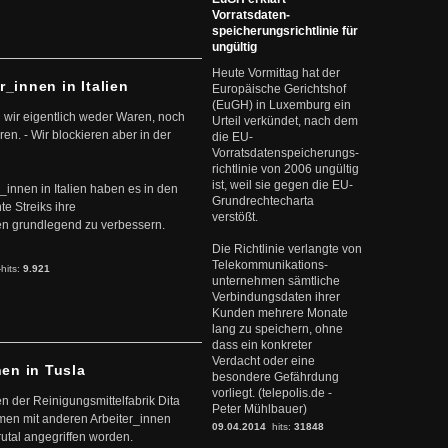
Vorratsdaten-
speicherungsrichtlinie für
ungültig
Heute Vormittag hat der
r_innen in Italien
Europäische Gerichtshof
(EuGH) in Luxemburg ein
 wir eigentlich weder Waren, noch
Urteil verkündet, nach dem
en. - Wir blockieren aber in der
die EU-
Vorratsdatenspeicherungs-
richtlinie von 2006 ungültig
ist, weil sie gegen die EU-
r_innen in Italien haben es in den
Grundrechtecharta
te Streiks ihre
verstößt.
n grundlegend zu verbessern.
Die Richtlinie verlangte von
Telekommunikations-
-hits:
9.921
unternehmen sämtliche
Verbindungsdaten ihrer
Kunden mehrere Monate
lang zu speichern, ohne
dass ein konkreter
Verdacht oder eine
nen in Tusla
besondere Gefährdung
vorliegt. (telepolis.de -
en der Reinigungsmittelfabrik Dita
Peter Mühlbauer)
mmen mit anderen Arbeiter_innen
09.04.2014
hits:
31848
rutal angegriffen worden.