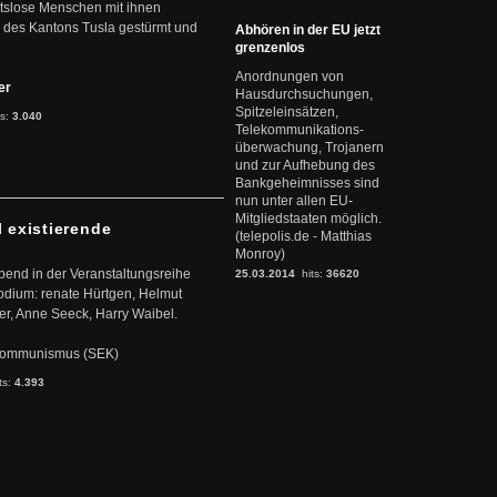
eitslose Menschen mit ihnen
 des Kantons Tusla gestürmt und
Abhören in der EU jetzt
grenzenlos
Anordnungen von
ter
Hausdurchsuchungen,
Spitzeleinsätzen,
ts:
3.040
Telekommunikations-
überwachung, Trojanern
und zur Aufhebung des
Bankgeheimnisses sind
nun unter allen EU-
Mitgliedstaaten möglich.
l existierende
(telepolis.de - Matthias
Monroy)
abend in der Veranstaltungsreihe
25.03.2014
hits:
36620
dium: renate Hürtgen, Helmut
er, Anne Seeck, Harry Waibel.
s Kommunismus (SEK)
ts:
4.393