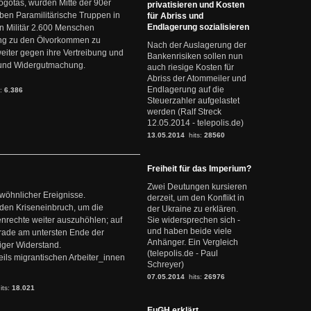
ogotás, wurden Mitte der 90er
privatisieren und Kosten
en Paramilitärische Truppen in
für Abriss und
Endlagerung sozialisieren
 Militär 2.600 Menschen
ng zu den Ölvorkommen zu
Nach der Auslagerung der
weiter gegen ihre Vertreibung und
Bankenrisiken sollen nun
it und Widergutmachung.
auch riesige Kosten für
Abriss der Atommeiler und
Endlagerung auf die
s:
6.386
Steuerzahler aufgelastet
werden (Ralf Streck
12.05.2014 - telepolis.de)
13.05.2014
hits:
28560
Freiheit für das Imperium?
Zwei Deutungen kursieren
ewöhnlicher Ereignisse.
derzeit, um den Konflikt in
den Kriseneinbruch, um die
der Ukraine zu erklären.
nrechte weiter auszuhöhlen; auf
Sie widersprechen sich -
und haben beide viele
erade am untersten Ende der
Anhänger. Ein Vergleich
iger Widerstand.
(telepolis.de - Paul
ils migrantischen Arbeiter_innen
Schreyer)
07.05.2014
hits:
26976
its:
18.021
EuGH erklärt