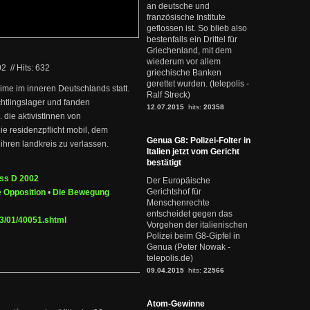
an deutsche und
französische Institute
geflossen ist. So blieb also
bestenfalls ein Drittel für
Griechenland, mit dem
wiederum vor allem
02
//
Hits: 632
griechische Banken
gerettet wurden. (telepolis -
ime im inneren Deutschlands statt.
Ralf Streck)
htlingslager und fanden
12.07.2015
hits:
20358
die aktivistInnen von
ie residenzpflicht mobil, dem
Genua G8: Polizei-Folter in
hren landkreis zu verlassen.
Italien jetzt vom Gericht
bestätigt
ss D 2002
Der Europäische
Gerichtshof für
 Opposition
•
Die Bewegung
Menschenrechte
entscheidet gegen das
3/01/40051.shtml
Vorgehen der italienischen
Polizei beim G8-Gipfel in
Genua (Peter Nowak -
telepolis.de)
09.04.2015
hits:
22566
Atom-Gewinne