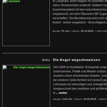
In Casanare, einer Region im Südosten B
Jahre Ölvorkommen entdeckt. Seitdem hab
Zusammenarbeit mit dem kolumbianischen
umgebracht, um dem Ölkonzern BP Zuga
verschaffen. Die Bevölkerung wehrt sich 
fordert - bisher vergeblich - Gerechtigke
laenge:
51 min
| datum:
22-12-2010
|
video-hit
doku
Die Angst wegschmeissen
Seit 2008 ist Norditalien Schauplatz ung
Unternehmen, Politik und Medien nutzen 
ohnehin schon bröckelnden Arbeiter_inne
der anderen Seite formiert sich jedoch g
Lohnskala ein lebendiger und schlagkräft
Ausgerechnet den prekären und größtente
in
... weiter
laenge:
3,43 min
| datum:
18.05.2015
|
video-h