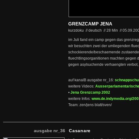
GRENZCAMP JENA
kurzdoku // deutsch
//
28 Min
//
05.09.20
im Juli fand ein camp gegen das grenzreg
wir besuchten zwei der umliegenden fluec
schockierende/beschaemende zustaende. 
fluechtlingsorganitionen machten gegen d
gegen asylsuchende verhaengten verbot, i
auf kanalB ausgabe nr_16:
schnappschu
weitere Videos:
Ausserparlamentarische
•
Jena Grenzcamp 2002
weitere Infos:
www.de.indymedia.org/200
Team: zen/jens blatt/sven/
ausgabe nr_36
Casanare