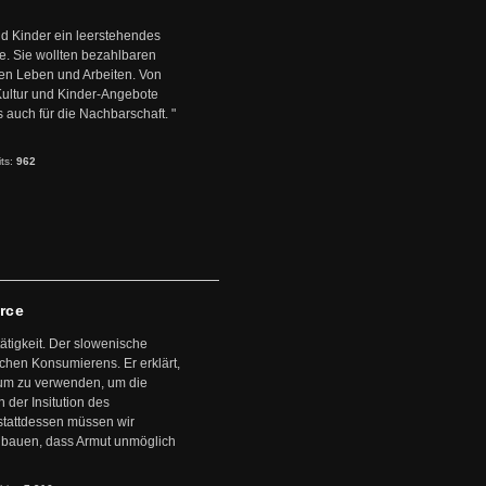
d Kinder ein leerstehendes
. Sie wollten bezahlbaren
en Leben und Arbeiten. Von
 Kultur und Kinder-Angebote
s auch für die Nachbarschaft. "
its:
962
arce
ätigkeit. Der slowenische
schen Konsumierens. Er erklärt,
ntum zu verwenden, um die
der Insitution des
stattdessen müssen wir
zubauen, dass Armut unmöglich