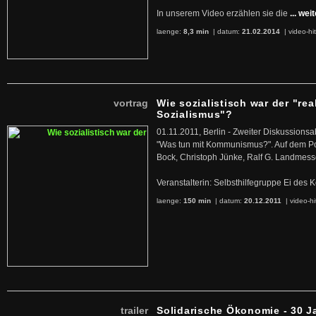
In unserem Video erzählen sie die
... wei
laenge:
8,3 min
| datum:
21.02.2014
|
video-hi
vortrag
Wie sozialistisch war der "rea
Sozialismus"?
01.11.2011, Berlin - Zweiter Diskussions
"Was tun mit Kommunismus?". Auf dem Po
Bock, Christoph Jünke, Ralf G. Landmess
Veranstalterin: Selbsthilfegruppe Ei de
laenge:
150 min
| datum:
20.12.2011
|
video-hi
trailer
Solidarische Ökonomie - 30 J