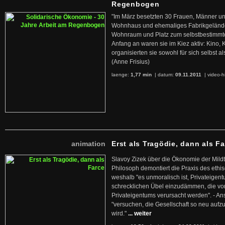
Regenbogen
"Im März besetzten 30 Frauen, Männer un
Wohnhaus und ehemaliges Fabrikgelände
Wohnraum und Platz zum selbstbestimmt
Anfang an waren sie im Kiez aktiv: Kino,
organisierten sie sowohl für sich selbst al
(Anne Frisius)
laenge:
1,77 min
| datum:
09.11.2011
|
video-h
animation
Erst als Tragödie, dann als F
Slavoy Zizek über die Ökonomie der Mildt
Philosoph demontiert die Praxis des ethi
weshalb "es unmoralisch ist, Privateige
schrecklichen Übel einzudämmen, die von 
Privateigentums verursacht werden". - An
"versuchen, die Gesellschaft so neu auf
wird."
... weiter