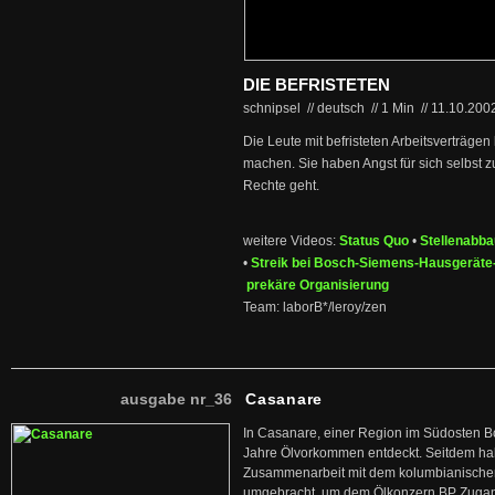
DIE BEFRISTETEN
schnipsel // deutsch
//
1 Min
//
11.10.200
Die Leute mit befristeten Arbeitsverträg
machen. Sie haben Angst für sich selbst 
Rechte geht.
weitere Videos:
Status Quo
•
Stellenabb
•
Streik bei Bosch-Siemens-Hausgerät
prekäre Organisierung
Team: laborB*/leroy/zen
ausgabe nr_36
Casanare
In Casanare, einer Region im Südosten B
Jahre Ölvorkommen entdeckt. Seitdem hab
Zusammenarbeit mit dem kolumbianischen
umgebracht, um dem Ölkonzern BP Zuga