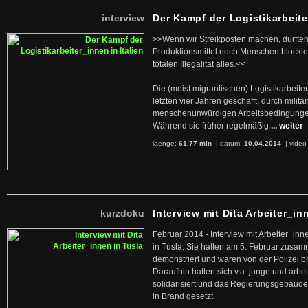
interview
Der Kampf der Logistikarbeite
>>Wenn wir Streikposten machen, dürften
Produktionsmittel noch Menschen blockier
totalen Illegalität alles.<<
Die (meist migrantischen) Logistikarbeite
letzten vier Jahren geschafft, durch militan
menschenunwürdigen Arbeitsbedingunge
Während sie früher regelmäßig
... weiter
laenge:
61,77 min
| datum:
10.04.2014
|
video
kurzdoku
Interview mit Dita Arbeiter_in
Februar 2014 - Interview mit Arbeiter_inn
in Tusla. Sie hatten am 5. Februar zusa
demonstriert und waren von der Polizei b
Daraufhin hatten sich v.a. junge und arb
solidarisiert und das Regierungsgebäude
in Brand gesetzt.