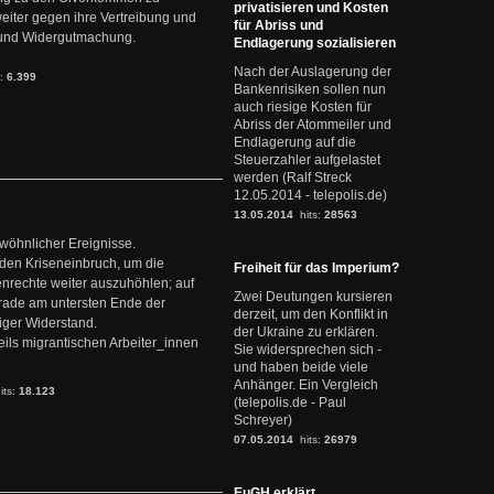
privatisieren und Kosten
weiter gegen ihre Vertreibung und
für Abriss und
it und Widergutmachung.
Endlagerung sozialisieren
Nach der Auslagerung der
s:
6.399
Bankenrisiken sollen nun
auch riesige Kosten für
Abriss der Atommeiler und
Endlagerung auf die
Steuerzahler aufgelastet
werden (Ralf Streck
12.05.2014 - telepolis.de)
13.05.2014
hits:
28563
ewöhnlicher Ereignisse.
den Kriseneinbruch, um die
Freiheit für das Imperium?
nrechte weiter auszuhöhlen; auf
Zwei Deutungen kursieren
erade am untersten Ende der
derzeit, um den Konflikt in
iger Widerstand.
der Ukraine zu erklären.
ils migrantischen Arbeiter_innen
Sie widersprechen sich -
und haben beide viele
Anhänger. Ein Vergleich
its:
18.123
(telepolis.de - Paul
Schreyer)
07.05.2014
hits:
26979
EuGH erklärt