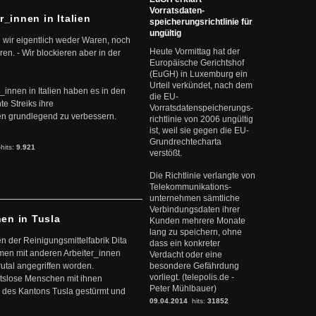
Vorratsdaten-
r_innen in Italien
speicherungsrichtlinie für
ungültig
 wir eigentlich weder Waren, noch
Heute Vormittag hat der
en. - Wir blockieren aber in der
Europäische Gerichtshof
(EuGH) in Luxemburg ein
Urteil verkündet, nach dem
r_innen in Italien haben es in den
die EU-
te Streiks ihre
Vorratsdatenspeicherungs-
n grundlegend zu verbessern.
richtlinie von 2006 ungültig
ist, weil sie gegen die EU-
Grundrechtecharta
-hits:
9.921
verstößt.
Die Richtlinie verlangte von
Telekommunikations-
unternehmen sämtliche
Verbindungsdaten ihrer
nen in Tusla
Kunden mehrere Monate
lang zu speichern, ohne
en der Reinigungsmittelfabrik Dita
dass ein konkreter
mmen mit anderen Arbeiter_innen
Verdacht oder eine
rutal angegriffen worden.
besondere Gefährdung
vorliegt. (telepolis.de -
eitslose Menschen mit ihnen
Peter Mühlbauer)
 des Kantons Tusla gestürmt und
09.04.2014
hits:
31852