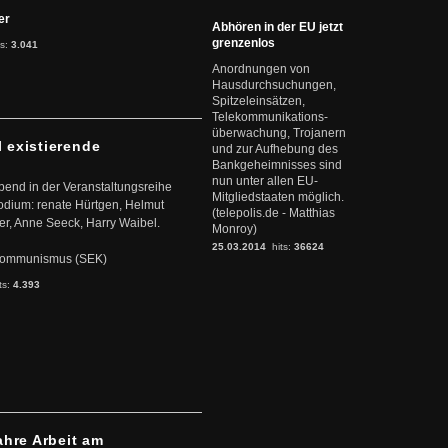
ter
Abhören in der EU jetzt
grenzenlos
ts:
3.041
Anordnungen von
Hausdurchsuchungen,
Spitzeleinsätzen,
Telekommunikations-
überwachung, Trojanern
l existierende
und zur Aufhebung des
Bankgeheimnisses sind
nun unter allen EU-
abend in der Veranstaltungsreihe
Mitgliedstaaten möglich.
dium: renate Hürtgen, Helmut
(telepolis.de - Matthias
er, Anne Seeck, Harry Waibel.
Monroy)
25.03.2014
hits:
36624
s Kommunismus (SEK)
ts:
4.393
ahre Arbeit am