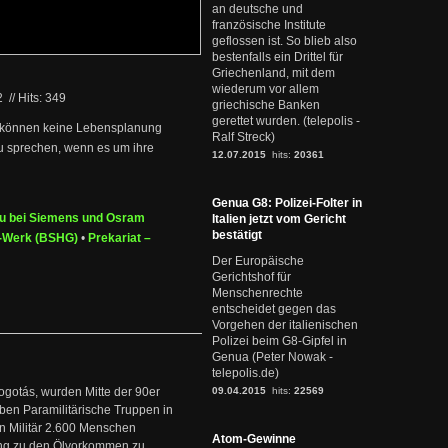
an deutsche und
französische Institute
geflossen ist. So blieb also
bestenfalls ein Drittel für
Griechenland, mit dem
wiederum vor allem
2
//
Hits: 349
griechische Banken
gerettet wurden. (telepolis -
en können keine Lebensplanung
Ralf Streck)
zu sprechen, wenn es um ihre
12.07.2015
hits:
20361
Genua G8: Polizei-Folter in
au bei Siemens und Osram
Italien jetzt vom Gericht
bestätigt
e-Werk (BSHG)
•
Prekariat –
Der Europäische
Gerichtshof für
Menschenrechte
entscheidet gegen das
Vorgehen der italienischen
Polizei beim G8-Gipfel in
Genua (Peter Nowak -
telepolis.de)
ogotás, wurden Mitte der 90er
09.04.2015
hits:
22569
en Paramilitärische Truppen in
 Militär 2.600 Menschen
Atom-Gewinne
ng zu den Ölvorkommen zu