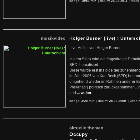
laenge:
10:56 min
| datum:
24.02.2011
|
video-
musikvideo
Holger Burner (live) : Untersc
Live-Auftritt von Holger Burner
In dem Stück wird die fragwürdige Debatt
BRD thematisiert.
Diese wurde erst in Folge der zunehmen
im Jahr 2006 von Kurt Beck (SPD) benan
umgehend wieder im Rahmen anderer Beg
Prekariat«) politisch zurückgenommen, 
und
... weiter
laenge:
3:20 min
| datum:
28.08.2009
|
video-h
aktuelle themen
Occupy