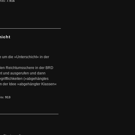
hits:
7.916
hicht
e um die »Unterschicht« in der
den Reichtumsschere in der BRD
nt und ausgerufen und dann
rifflichkeiten (»abgehängtes
um der Idee »abgehängter Klassen«
its:
913