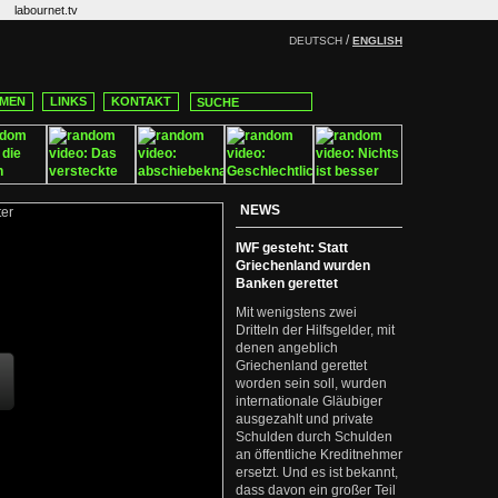
labournet.tv
/
DEUTSCH
ENGLISH
MEN
LINKS
KONTAKT
NEWS
IWF gesteht: Statt
Griechenland wurden
Banken gerettet
Mit wenigstens zwei
Dritteln der Hilfsgelder, mit
denen angeblich
Griechenland gerettet
worden sein soll, wurden
internationale Gläubiger
ausgezahlt und private
Schulden durch Schulden
an öffentliche Kreditnehmer
ersetzt. Und es ist bekannt,
dass davon ein großer Teil