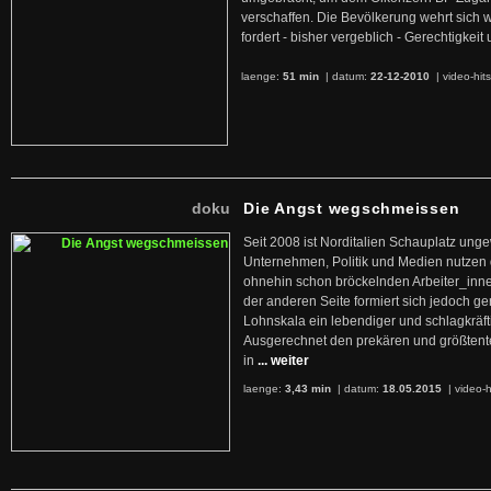
verschaffen. Die Bevölkerung wehrt sich 
fordert - bisher vergeblich - Gerechtigke
laenge:
51 min
| datum:
22-12-2010
|
video-hit
doku
Die Angst wegschmeissen
Seit 2008 ist Norditalien Schauplatz ung
Unternehmen, Politik und Medien nutzen 
ohnehin schon bröckelnden Arbeiter_inne
der anderen Seite formiert sich jedoch g
Lohnskala ein lebendiger und schlagkräft
Ausgerechnet den prekären und größtente
in
... weiter
laenge:
3,43 min
| datum:
18.05.2015
|
video-h