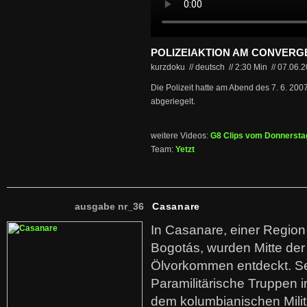
POLIZEIAKTION AM CONVERG
kurzdoku // deutsch
//
2:30 Min
//
07.06.
Die Polizeit hatte am Abend des 7. 6. 20
abgeriegelt.
weitere Videos:
G8 Clips vom Donnersta
Team:
Yetzt
ausgabe nr_36
Casanare
In Casanare, einer Regio
Bogotás, wurden Mitte der
Ölvorkommen entdeckt. S
Paramilitärische Truppen 
dem kolumbianischen Mili