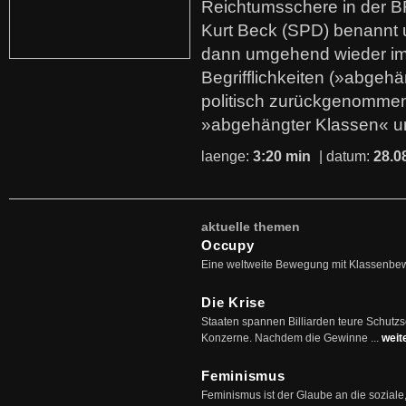
Reichtumsschere in der B
Kurt Beck (SPD) benannt
dann umgehend wieder i
Begrifflichkeiten (»abgehä
politisch zurückgenommen
»abgehängter Klassen« u
laenge:
3:20 min
| datum:
28.0
aktuelle themen
Occupy
Eine weltweite Bewegung mit Klassenbe
Die Krise
Staaten spannen Billiarden teure Schutz
Konzerne. Nachdem die Gewinne ...
weit
Feminismus
Feminismus ist der Glaube an die soziale