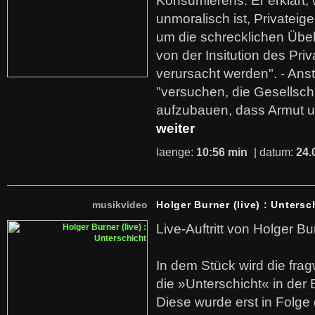
Konsumierens. Er erklärt,
unmoralisch ist, Privatei
um die schrecklichen Übe
von der Insitution des Pri
verursacht werden". - Ans
"versuchen, die Gesellsch
aufzubauen, dass Armut u
weiter
laenge:
10:56 min
| datum:
24.
musikvideo
Holger Burner (live) : Untersc
Live-Auftritt von Holger Bu
In dem Stück wird die fra
die »Unterschicht« in der 
Diese wurde erst in Folg