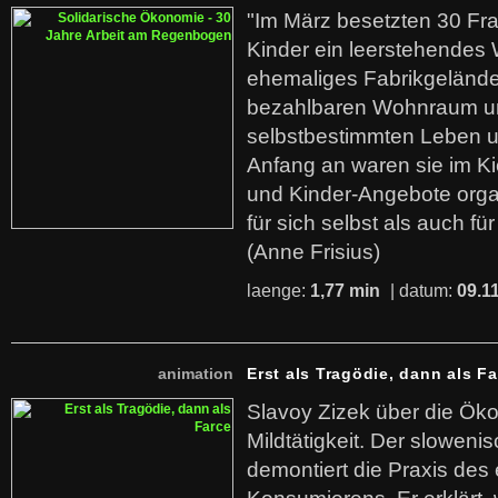
"Im März besetzten 30 Fr
Kinder ein leerstehende
ehemaliges Fabrikgelände.
bezahlbaren Wohnraum u
selbstbestimmten Leben u
Anfang an waren sie im Kie
und Kinder-Angebote organ
für sich selbst als auch fü
(Anne Frisius)
laenge:
1,77 min
| datum:
09.1
animation
Erst als Tragödie, dann als F
Slavoy Zizek über die Ök
Mildtätigkeit. Der sloweni
demontiert die Praxis des