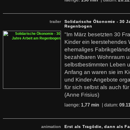
trailer
Solidarische Ökonomie - 30 J
Regenbogen
"Im März besetzten 30 Fr
Kinder ein leerstehende
ehemaliges Fabrikgelände.
bezahlbaren Wohnraum u
selbstbestimmten Leben u
Anfang an waren sie im Kie
und Kinder-Angebote organ
für sich selbst als auch fü
(Anne Frisius)
laenge:
1,77 min
| datum:
09.1
animation
Erst als Tragödie, dann als F