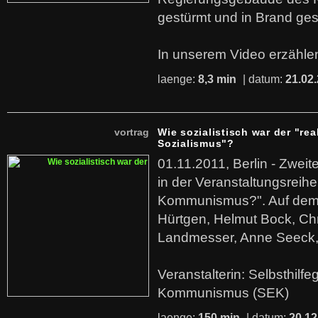
gestürmt und in Brand ges
In unserem Video erzählen
laenge:
8,3 min
| datum:
21.02
vortrag
Wie sozialistisch war der "rea
Sozialismus"?
01.11.2011, Berlin - Zwei
in der Veranstaltungsreihe
Kommunismus?". Auf dem
Hürtgen, Helmut Bock, Chr
Landmesser, Anne Seeck, 
Veranstalterin: Selbsthilf
Kommunismus (SEK)
laenge:
150 min
| datum:
20.12