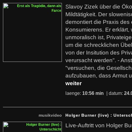
Slavoy Zizek über die Ök
Mildtätigkeit. Der sloweni
demontiert die Praxis des
Konsumierens. Er erklärt,
unmoralisch ist, Privatei
um die schrecklichen Übe
von der Insitution des Pri
verursacht werden". - Ans
"versuchen, die Gesellsch
aufzubauen, dass Armut u
weiter
laenge:
10:56 min
| datum:
24.
musikvideo
Holger Burner (live) : Untersc
Live-Auftritt von Holger Bu