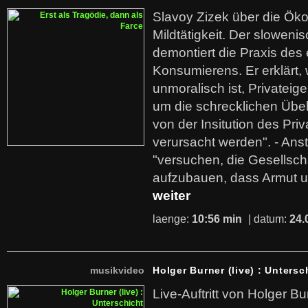
Slavoy Zizek über die Ök
Mildtätigkeit. Der sloweni
demontiert die Praxis des
Konsumierens. Er erklärt,
unmoralisch ist, Privatei
um die schrecklichen Übe
von der Insitution des Pri
verursacht werden". - Ans
"versuchen, die Gesellsch
aufzubauen, dass Armut u
weiter
laenge:
10:56 min
| datum:
24.
musikvideo
Holger Burner (live) : Untersc
Live-Auftritt von Holger Bu