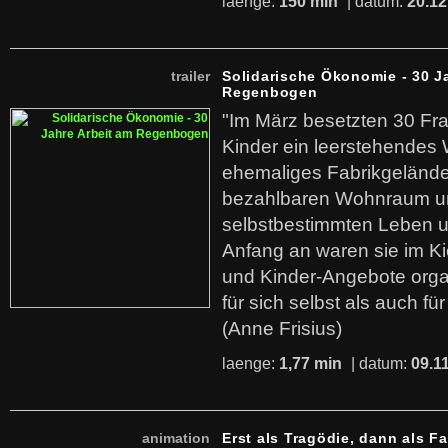
laenge:
150 min
| datum:
20.12
trailer
Solidarische Ökonomie - 30 J
Regenbogen
"Im März besetzten 30 Fr
Kinder ein leerstehende
ehemaliges Fabrikgelände.
bezahlbaren Wohnraum u
selbstbestimmten Leben u
Anfang an waren sie im Kie
und Kinder-Angebote organ
für sich selbst als auch fü
(Anne Frisius)
laenge:
1,77 min
| datum:
09.1
animation
Erst als Tragödie, dann als F