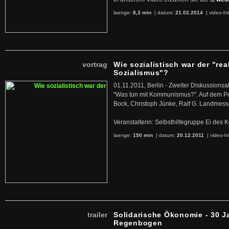
laenge:
8,3 min
| datum:
21.02.2014
|
video-hi
vortrag
Wie sozialistisch war der "rea
Sozialismus"?
01.11.2011, Berlin - Zweiter Diskussions
"Was tun mit Kommunismus?". Auf dem Po
Bock, Christoph Jünke, Ralf G. Landmess
Veranstalterin: Selbsthilfegruppe Ei de
laenge:
150 min
| datum:
20.12.2011
|
video-hi
trailer
Solidarische Ökonomie - 30 J
Regenbogen