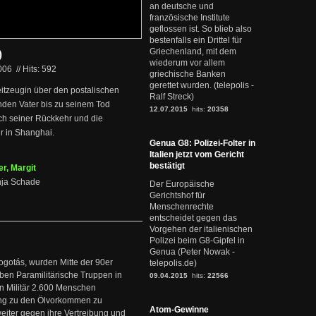
an deutsche und
französische Institute
geflossen ist. So blieb also
bestenfalls ein Drittel für
Griechenland, mit dem
)
wiederum vor allem
2006
//
Hits: 592
griechische Banken
gerettet wurden. (telepolis -
eitzeugin über den postalischen
Ralf Streck)
enden Vater bis zu seinem Tod
12.07.2015
hits:
20358
ich seiner Rückkehr und die
r in Shanghai.
Genua G8: Polizei-Folter in
Italien jetzt vom Gericht
bestätigt
r, Margit
Anja Schade
Der Europäische
Gerichtshof für
Menschenrechte
entscheidet gegen das
Vorgehen der italienischen
Polizei beim G8-Gipfel in
Genua (Peter Nowak -
ogotás, wurden Mitte der 90er
telepolis.de)
en Paramilitärische Truppen in
09.04.2015
hits:
22566
 Militär 2.600 Menschen
ng zu den Ölvorkommen zu
Atom-Gewinne
weiter gegen ihre Vertreibung und