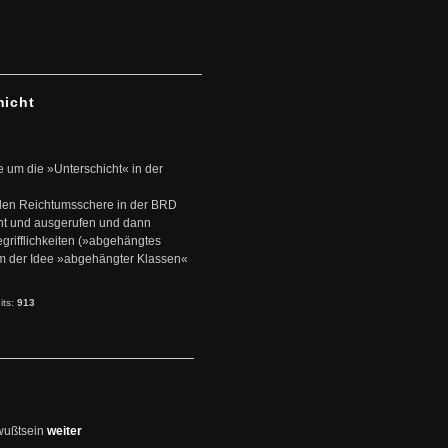
hicht
e um die »Unterschicht« in der
den Reichtumsschere in der BRD
nt und ausgerufen und dann
rifflichkeiten (»abgehängtes
um der Idee »abgehängter Klassen«
its:
913
wußtsein
weiter