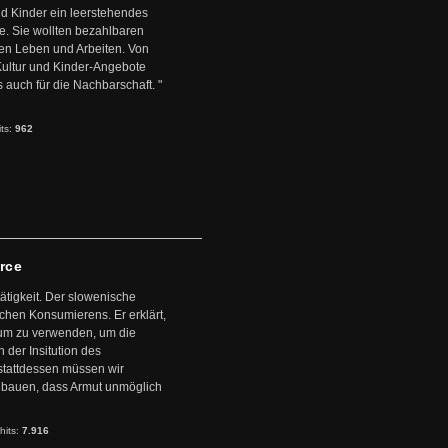
d Kinder ein leerstehendes
. Sie wollten bezahlbaren
en Leben und Arbeiten. Von
 Kultur und Kinder-Angebote
s auch für die Nachbarschaft. "
its:
962
arce
ätigkeit. Der slowenische
schen Konsumierens. Er erklärt,
ntum zu verwenden, um die
der Insitution des
stattdessen müssen wir
zubauen, dass Armut unmöglich
hits:
7.916