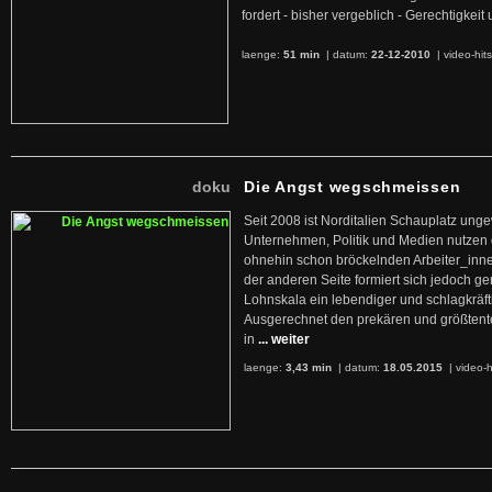
fordert - bisher vergeblich - Gerechtigke
laenge:
51 min
| datum:
22-12-2010
|
video-hit
doku
Die Angst wegschmeissen
Seit 2008 ist Norditalien Schauplatz ung
Unternehmen, Politik und Medien nutzen 
ohnehin schon bröckelnden Arbeiter_inne
der anderen Seite formiert sich jedoch g
Lohnskala ein lebendiger und schlagkräft
Ausgerechnet den prekären und größtente
in
... weiter
laenge:
3,43 min
| datum:
18.05.2015
|
video-h