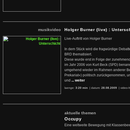
musikvideo
Holger Burner (live) : Untersc
Live-Auftritt von Holger Burner
In dem Stück wird die fragwürdige Debatt
BRD thematisiert.
Diese wurde erst in Folge der zunehmen
im Jahr 2006 von Kurt Beck (SPD) benan
umgehend wieder im Rahmen anderer Beg
Prekariat«) politisch zurückgenommen, 
und
... weiter
laenge:
3:20 min
| datum:
28.08.2009
|
video-h
aktuelle themen
Occupy
Eine weltweite Bewegung mit Klassenbe