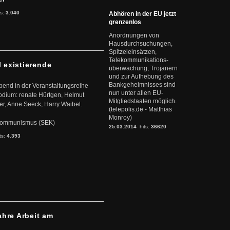
ts:
3.040
Abhören in der EU jetzt
grenzenlos
Anordnungen von
Hausdurchsuchungen,
Spitzeleinsätzen,
Telekommunikations-
l existierende
überwachung, Trojanern
und zur Aufhebung des
Bankgeheimnisses sind
abend in der Veranstaltungsreihe
nun unter allen EU-
dium: renate Hürtgen, Helmut
Mitgliedstaaten möglich.
er, Anne Seeck, Harry Waibel.
(telepolis.de - Matthias
Monroy)
s Kommunismus (SEK)
25.03.2014
hits:
36620
ts:
4.393
ahre Arbeit am