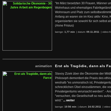
"Im März besetzten 30 Frauen, Männer un
Wohnhaus und ehemaliges Fabrikgelände
Wohnraum und Platz zum selbstbestimmt
Anfang an waren sie im Kiez aktiv: Kino,
organisierten sie sowohl für sich selbst al
(Anne Frisius)
laenge:
1,77 min
| datum:
09.11.2011
|
video-h
animation
Erst als Tragödie, dann als F
Slavoy Zizek über die Ökonomie der Mildt
Philosoph demontiert die Praxis des ethi
weshalb "es unmoralisch ist, Privateige
schrecklichen Übel einzudämmen, die von 
Privateigentums verursacht werden". - An
"versuchen, die Gesellschaft so neu auf
wird."
... weiter
laenge:
10:56 min
| datum:
24.02.2011
|
video-