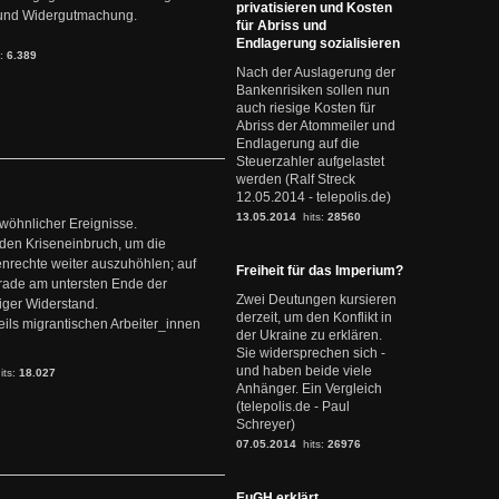
privatisieren und Kosten
it und Widergutmachung.
für Abriss und
Endlagerung sozialisieren
s:
6.389
Nach der Auslagerung der
Bankenrisiken sollen nun
auch riesige Kosten für
Abriss der Atommeiler und
Endlagerung auf die
Steuerzahler aufgelastet
werden (Ralf Streck
12.05.2014 - telepolis.de)
13.05.2014
hits:
28560
ewöhnlicher Ereignisse.
den Kriseneinbruch, um die
nrechte weiter auszuhöhlen; auf
Freiheit für das Imperium?
erade am untersten Ende der
Zwei Deutungen kursieren
iger Widerstand.
derzeit, um den Konflikt in
ils migrantischen Arbeiter_innen
der Ukraine zu erklären.
Sie widersprechen sich -
und haben beide viele
its:
18.027
Anhänger. Ein Vergleich
(telepolis.de - Paul
Schreyer)
07.05.2014
hits:
26976
EuGH erklärt