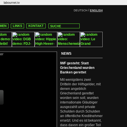
labournet.tv
/
DEUTSCH
ENGLISH
MEN
LINKS
KONTAKT
NEWS
IWF gesteht: Statt
Griechenland wurden
Banken gerettet
Mit wenigstens zwei
Dritteln der Hilfsgelder, mit
denen angeblich
Griechenland gerettet
worden sein soll, wurden
internationale Gläubiger
ausgezahlt und private
Schulden durch Schulden
an öffentliche Kreditnehmer
ersetzt. Und es ist bekannt,
dass davon ein großer Teil