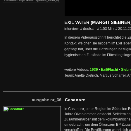
EXIL VATER (MARGIT SIEBNER
interview // deutsch
//
1:53 Min
//
20.11.
In diesem Videoausschnitt berichtet die Z
Kontakt, welchen sie mit dem im Exil leb
gepflegt hat, über die Hoffnungen bezügl
hygienischen Zustände im Flüchtlingslage
weitere Videos:
1939
•
Exil/Flucht
•
Siebne
Team: Anette Dietrich, Marcus Scharrer, 
ausgabe nr_36
Casanare
In Casanare, einer Region im Südosten B
Jahre Ölvorkommen entdeckt. Seitdem hab
Zusammenarbeit mit dem kolumbianischen
umgebracht, um dem Ölkonzern BP Zuga
verschaffen. Die Bevölkerung wehrt sich 