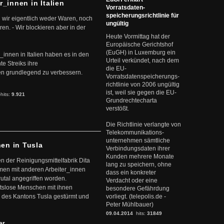
r_innen in Italien
Vorratsdaten-
speicherungsrichtlinie für
 wir eigentlich weder Waren, noch
ungültig
en. - Wir blockieren aber in der
Heute Vormittag hat der
Europäische Gerichtshof
(EuGH) in Luxemburg ein
r_innen in Italien haben es in den
Urteil verkündet, nach dem
te Streiks ihre
die EU-
n grundlegend zu verbessern.
Vorratsdatenspeicherungs-
richtlinie von 2006 ungültig
ist, weil sie gegen die EU-
-hits:
9.921
Grundrechtecharta
verstößt.
Die Richtlinie verlangte von
Telekommunikations-
unternehmen sämtliche
nen in Tusla
Verbindungsdaten ihrer
Kunden mehrere Monate
en der Reinigungsmittelfabrik Dita
lang zu speichern, ohne
mmen mit anderen Arbeiter_innen
dass ein konkreter
rutal angegriffen worden.
Verdacht oder eine
eitslose Menschen mit ihnen
besondere Gefährdung
 des Kantons Tusla gestürmt und
vorliegt. (telepolis.de -
Peter Mühlbauer)
09.04.2014
hits:
31849
ter