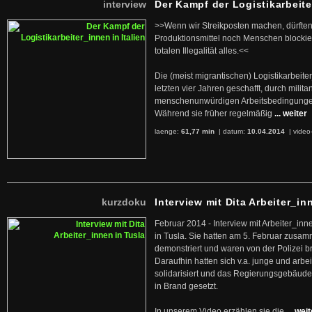
interview
Der Kampf der Logistikarbeite
>>Wenn wir Streikposten machen, dürften
Produktionsmittel noch Menschen blockier
totalen Illegalität alles.<<
Die (meist migrantischen) Logistikarbeite
letzten vier Jahren geschafft, durch militan
menschenunwürdigen Arbeitsbedingunge
Während sie früher regelmäßig
... weiter
laenge:
61,77 min
| datum:
10.04.2014
|
video
kurzdoku
Interview mit Dita Arbeiter_in
Februar 2014 - Interview mit Arbeiter_inn
in Tusla. Sie hatten am 5. Februar zusa
demonstriert und waren von der Polizei b
Daraufhin hatten sich v.a. junge und arb
solidarisiert und das Regierungsgebäude
in Brand gesetzt.
In unserem Video erzählen sie die
... wei