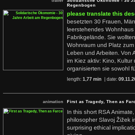
trailer
Solidarische Ökonomie - 30 J
Regenbogen
please translate this des
besetzten 30 Frauen, Män
leerstehendes Wohnhaus
Fabrikgelände. Sie wollte
Wohnraum und Platz zum 
Leben und Arbeiten. Von 
im Kiez aktiv: Kino, Kultu
organisierten sie sowohl f
length:
1,77 min
| date:
09.11.2
animation
First as Tragedy, Then as Far
In this short RSA Animate
philosopher Slavoj Žižek i
surprising ethical implicati