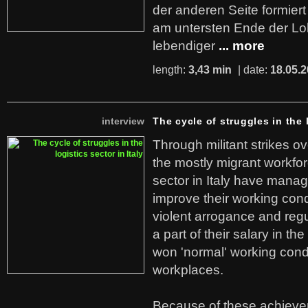
der anderen Seite formier
am untersten Ende der Lo
lebendiger
... more
length:
3,43 min
| date:
18.05.
interview
The cycle of struggles in the l
Through militant strikes ov
the mostly migrant workforc
sector in Italy have manag
improve their working cond
violent arrogance and regu
a part of their salary in th
won 'normal' working cond
workplaces.
Because of these achiev