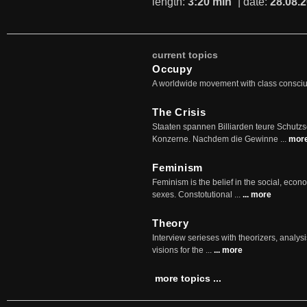
length:
3:20 min
| date:
28.08.
current topics
Occupy
A worldwide movement with class consci
The Crisis
Staaten spannen Billiarden teure Schutz
Konzerne. Nachdem die Gewinne ...
mor
Feminism
Feminism is the belief in the social, econo
sexes. Constotutional ...
... more
Theory
Interview serieses with theorizers, analysi
visions for the ...
... more
more topics ...