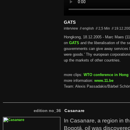
GATS
interview // english
//
2,5 Min
//
19.12.20
Hongkong, 18.12.2005 - Marc Maes (11.
on
GATS
and the liberalisation of the se
gouvernments can give away services li
were goods.' Thy european corporations
up the markets of other countries.
more clips:
WTO conference in Hong
more information:
www.11.be
Team: Alexis Passadakis/Bärbel Schön
edition no_36
Casanare
In Casanare, a region in t
Bogotá, oil was discovered 