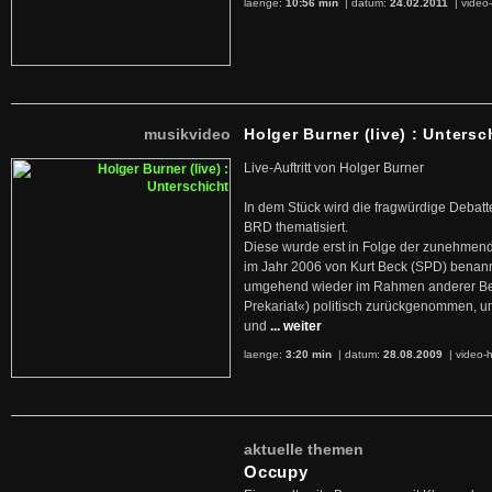
laenge:
10:56 min
| datum:
24.02.2011
|
video-
musikvideo
Holger Burner (live) : Untersc
Live-Auftritt von Holger Burner
In dem Stück wird die fragwürdige Debatt
BRD thematisiert.
Diese wurde erst in Folge der zunehmen
im Jahr 2006 von Kurt Beck (SPD) benan
umgehend wieder im Rahmen anderer Beg
Prekariat«) politisch zurückgenommen, 
und
... weiter
laenge:
3:20 min
| datum:
28.08.2009
|
video-h
aktuelle themen
Occupy