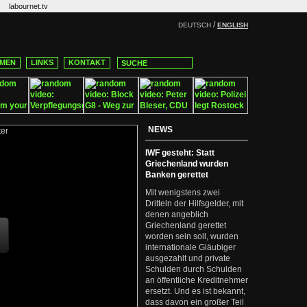
labournet.tv
/
DEUTSCH
ENGLISH
MEN
LINKS
KONTAKT
NEWS
IWF gesteht: Statt
Griechenland wurden
Banken gerettet
Mit wenigstens zwei
Dritteln der Hilfsgelder, mit
denen angeblich
Griechenland gerettet
worden sein soll, wurden
internationale Gläubiger
ausgezahlt und private
Schulden durch Schulden
an öffentliche Kreditnehmer
ersetzt. Und es ist bekannt,
dass davon ein großer Teil