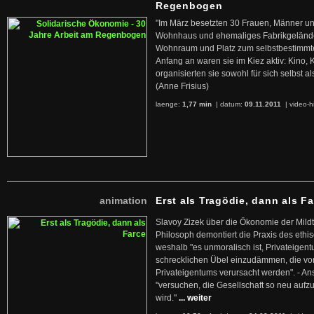
Regenbogen
"Im März besetzten 30 Frauen, Männer un
Wohnhaus und ehemaliges Fabrikgelände
Wohnraum und Platz zum selbstbestimmt
Anfang an waren sie im Kiez aktiv: Kino,
organisierten sie sowohl für sich selbst al
(Anne Frisius)
laenge:
1,77 min
| datum:
09.11.2011
|
video-h
animation
Erst als Tragödie, dann als F
Slavoy Zizek über die Ökonomie der Mildt
Philosoph demontiert die Praxis des ethi
weshalb "es unmoralisch ist, Privateige
schrecklichen Übel einzudämmen, die von 
Privateigentums verursacht werden". - An
"versuchen, die Gesellschaft so neu auf
wird."
... weiter