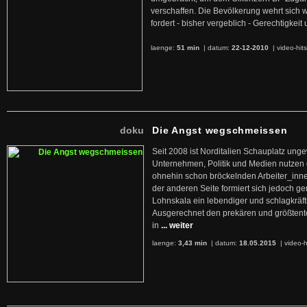
verschaffen. Die Bevölkerung wehrt sich 
fordert - bisher vergeblich - Gerechtigke
laenge:
51 min
| datum:
22-12-2010
|
video-hit
doku
Die Angst wegschmeissen
Seit 2008 ist Norditalien Schauplatz ung
Unternehmen, Politik und Medien nutzen 
ohnehin schon bröckelnden Arbeiter_inne
der anderen Seite formiert sich jedoch g
Lohnskala ein lebendiger und schlagkräft
Ausgerechnet den prekären und größtente
in
... weiter
laenge:
3,43 min
| datum:
18.05.2015
|
video-h