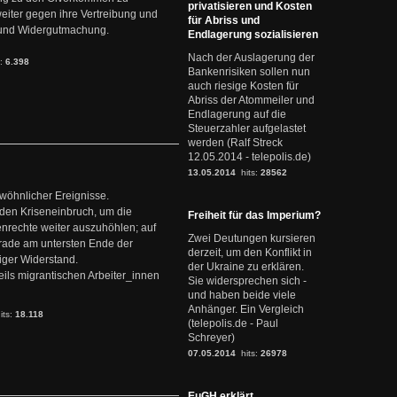
privatisieren und Kosten
weiter gegen ihre Vertreibung und
für Abriss und
it und Widergutmachung.
Endlagerung sozialisieren
Nach der Auslagerung der
s:
6.398
Bankenrisiken sollen nun
auch riesige Kosten für
Abriss der Atommeiler und
Endlagerung auf die
Steuerzahler aufgelastet
werden (Ralf Streck
12.05.2014 - telepolis.de)
13.05.2014
hits:
28562
ewöhnlicher Ereignisse.
den Kriseneinbruch, um die
Freiheit für das Imperium?
nrechte weiter auszuhöhlen; auf
Zwei Deutungen kursieren
erade am untersten Ende der
derzeit, um den Konflikt in
iger Widerstand.
der Ukraine zu erklären.
ils migrantischen Arbeiter_innen
Sie widersprechen sich -
und haben beide viele
Anhänger. Ein Vergleich
its:
18.118
(telepolis.de - Paul
Schreyer)
07.05.2014
hits:
26978
EuGH erklärt