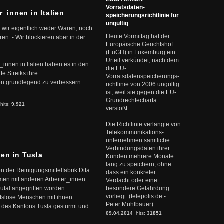
Vorratsdaten-
r_innen in Italien
speicherungsrichtlinie für
ungültig
 wir eigentlich weder Waren, noch
Heute Vormittag hat der
en. - Wir blockieren aber in der
Europäische Gerichtshof
(EuGH) in Luxemburg ein
Urteil verkündet, nach dem
r_innen in Italien haben es in den
die EU-
te Streiks ihre
Vorratsdatenspeicherungs-
n grundlegend zu verbessern.
richtlinie von 2006 ungültig
ist, weil sie gegen die EU-
Grundrechtecharta
-hits:
9.921
verstößt.
Die Richtlinie verlangte von
Telekommunikations-
unternehmen sämtliche
Verbindungsdaten ihrer
nen in Tusla
Kunden mehrere Monate
lang zu speichern, ohne
en der Reinigungsmittelfabrik Dita
dass ein konkreter
mmen mit anderen Arbeiter_innen
Verdacht oder eine
rutal angegriffen worden.
besondere Gefährdung
vorliegt. (telepolis.de -
eitslose Menschen mit ihnen
Peter Mühlbauer)
 des Kantons Tusla gestürmt und
09.04.2014
hits:
31851