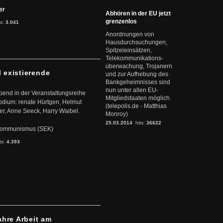
ter
Abhören in der EU jetzt
grenzenlos
ts:
3.041
Anordnungen von
Hausdurchsuchungen,
Spitzeleinsätzen,
Telekommunikations-
überwachung, Trojanern
l existierende
und zur Aufhebung des
Bankgeheimnisses sind
nun unter allen EU-
abend in der Veranstaltungsreihe
Mitgliedstaaten möglich.
dium: renate Hürtgen, Helmut
(telepolis.de - Matthias
er, Anne Seeck, Harry Waibel.
Monroy)
25.03.2014
hits:
36622
s Kommunismus (SEK)
ts:
4.393
ahre Arbeit am