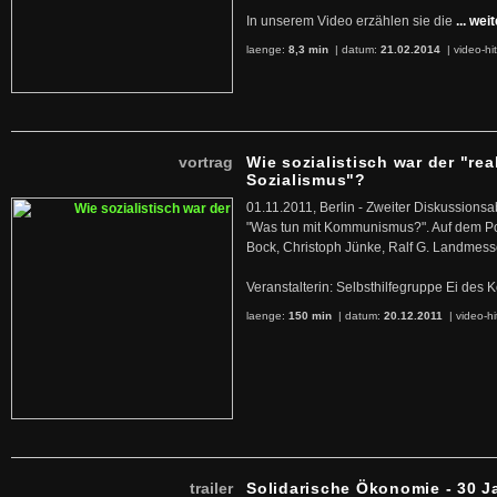
In unserem Video erzählen sie die
... wei
laenge:
8,3 min
| datum:
21.02.2014
|
video-hi
vortrag
Wie sozialistisch war der "rea
Sozialismus"?
01.11.2011, Berlin - Zweiter Diskussions
"Was tun mit Kommunismus?". Auf dem Po
Bock, Christoph Jünke, Ralf G. Landmess
Veranstalterin: Selbsthilfegruppe Ei de
laenge:
150 min
| datum:
20.12.2011
|
video-hi
trailer
Solidarische Ökonomie - 30 J