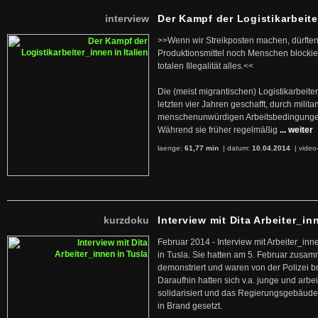
interview
Der Kampf der Logistikarbeite
>>Wenn wir Streikposten machen, dürften
Produktionsmittel noch Menschen blockier
totalen Illegalität alles.<<
Die (meist migrantischen) Logistikarbeite
letzten vier Jahren geschafft, durch militan
menschenunwürdigen Arbeitsbedingunge
Während sie früher regelmäßig
... weiter
laenge:
61,77 min
| datum:
10.04.2014
|
video
kurzdoku
Interview mit Dita Arbeiter_in
Februar 2014 - Interview mit Arbeiter_inn
in Tusla. Sie hatten am 5. Februar zusa
demonstriert und waren von der Polizei b
Daraufhin hatten sich v.a. junge und arb
solidarisiert und das Regierungsgebäude
in Brand gesetzt.