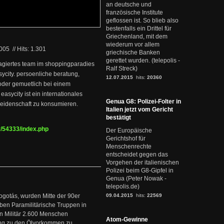
an deutsche und
französische Institute
geflossen ist. So blieb also
bestenfalls ein Drittel für
Griechenland, mit dem
wiederum vor allem
2005
//
Hits: 1.301
griechische Banken
gerettet wurden. (telepolis -
gagiertes team im shoppingparadies
Ralf Streck)
sycity. persoenliche beratung,
12.07.2015
hits:
20360
 oder gemuetlich bei einem
asycity ist ein internationales
Genua G8: Polizei-Folter in
leidenschaft zu konsumieren.
Italien jetzt vom Gericht
bestätigt
y/54333/index.php
Der Europäische
Gerichtshof für
Menschenrechte
entscheidet gegen das
Vorgehen der italienischen
Polizei beim G8-Gipfel in
Genua (Peter Nowak -
telepolis.de)
ogotás, wurden Mitte der 90er
09.04.2015
hits:
22569
en Paramilitärische Truppen in
 Militär 2.600 Menschen
Atom-Gewinne
ng zu den Ölvorkommen zu