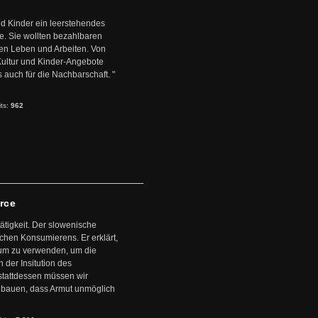
d Kinder ein leerstehendes
. Sie wollten bezahlbaren
en Leben und Arbeiten. Von
 Kultur und Kinder-Angebote
s auch für die Nachbarschaft. "
its:
962
arce
ätigkeit. Der slowenische
schen Konsumierens. Er erklärt,
ntum zu verwenden, um die
der Insitution des
stattdessen müssen wir
zubauen, dass Armut unmöglich