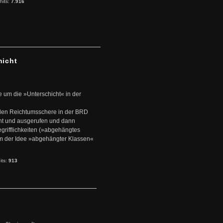
hits:
7.916
hicht
e um die »Unterschicht« in der
den Reichtumsschere in der BRD
nt und ausgerufen und dann
rifflichkeiten (»abgehängtes
um der Idee »abgehängter Klassen«
its:
913