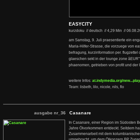
EASYCITY
kurzdoku // deutsch
//
4,29 Min
//
06.08.
am Samstag, 9. Juli praesentierte ein en
Maria-Hilfer-Strasse, die vorzuege von ea
befragung, kurzinformation per. flugzettel
glaeschen sekt in der lounge zone âEUR" e
phaenomen, getrieben von profit und der 
weitere Infos:
at.indymedia.org/new...pla
Team: lisbeth, lilo, nicole, nils, flo
ausgabe nr_36
Casanare
In Casanare, einer Region im Südosten B
Jahre Ölvorkommen entdeckt. Seitdem hab
Zusammenarbeit mit dem kolumbianischen
umgebracht, um dem Ölkonzern BP Zuga