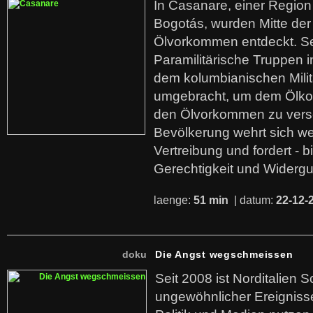
In Casanare, einer Regio
Bogotás, wurden Mitte der
Ölvorkommen entdeckt. S
Paramilitärische Truppen 
dem kolumbianischen Mili
umgebracht, um dem Ölko
den Ölvorkommen zu versc
Bevölkerung wehrt sich we
Vertreibung und fordert - b
Gerechtigkeit und Widerg
laenge:
51 min
| datum:
22-12-
doku
Die Angst wegschmeissen
Seit 2008 ist Norditalien 
ungewöhnlicher Ereigniss