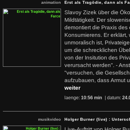
animation
Erst als Tragödie, dann als F
Slavoy Zizek über die Ök
Mildtätigkeit. Der sloweni
demontiert die Praxis des
Konsumierens. Er erklärt,
unmoralisch ist, Privatei
um die schrecklichen Übe
von der Insitution des Pri
verursacht werden". - Ans
"versuchen, die Gesellsch
aufzubauen, dass Armut u
weiter
laenge:
10:56 min
| datum:
24.
musikvideo
Holger Burner (live) : Untersc
Live-Auftritt von Holger Bu