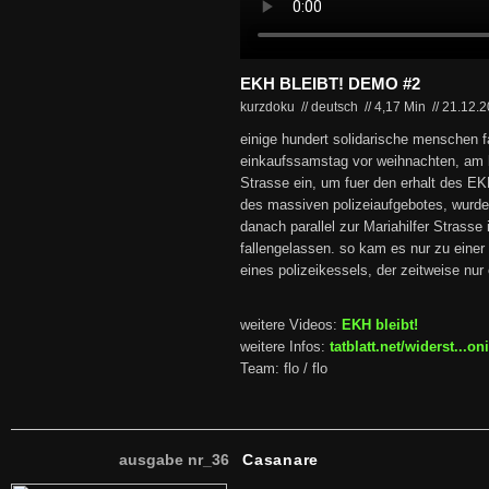
EKH BLEIBT! DEMO #2
kurzdoku // deutsch
//
4,17 Min
//
21.12.
einige hundert solidarische menschen f
einkaufssamstag vor weihnachten, am b
Strasse ein, um fuer den erhalt des E
des massiven polizeiaufgebotes, wurde
danach parallel zur Mariahilfer Strasse
fallengelassen. so kam es nur zu eine
eines polizeikessels, der zeitweise nur
weitere Videos:
EKH bleibt!
weitere Infos:
tatblatt.net/widerst...
Team: flo / flo
ausgabe nr_36
Casanare