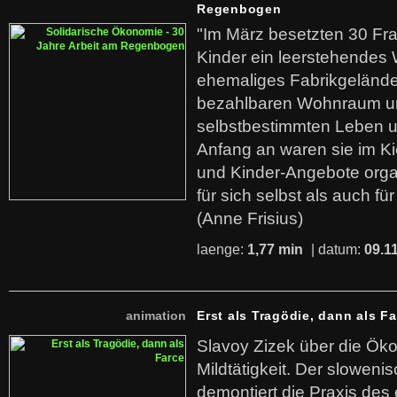
Regenbogen
"Im März besetzten 30 Fr
Kinder ein leerstehende
ehemaliges Fabrikgelände.
bezahlbaren Wohnraum u
selbstbestimmten Leben u
Anfang an waren sie im Kie
und Kinder-Angebote organ
für sich selbst als auch fü
(Anne Frisius)
laenge:
1,77 min
| datum:
09.1
animation
Erst als Tragödie, dann als F
Slavoy Zizek über die Ök
Mildtätigkeit. Der sloweni
demontiert die Praxis des