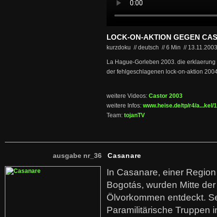
LOCK-ON-AKTION GEGEN CA
kurzdoku // deutsch
//
6 Min
//
13.11.200
La Hague-Gorleben 2003. die erklaerung d
der fehlgeschlagenen lock-on-aktion 2004 
weitere Videos:
Castor 2003
weitere Infos:
www.heise.de/tp/r4/a...kel/
Team:
tojanTV
ausgabe nr_36
Casanare
In Casanare, einer Regio
Bogotás, wurden Mitte der
Ölvorkommen entdeckt. S
Paramilitärische Truppen 