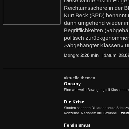
Diese wurde erst in Folg
Reichtumsschere in der B
Kurt Beck (SPD) benannt
dann umgehend wieder i
Begrifflichkeiten (»abgehä
politisch zurückgenommen
»abgehängter Klassen« u
laenge:
3:20 min
| datum:
28.0
aktuelle themen
Occupy
Eine weltweite Bewegung mit Klassenbe
Die Krise
Staaten spannen Billiarden teure Schutz
Konzerne. Nachdem die Gewinne ...
weit
Feminismus