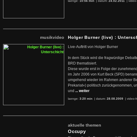
laenge:
10:56 min
| datum:
24.02.2011
|
video-
musikvideo
Holger Burner (live) : Untersc
Live-Auftritt von Holger Burner
In dem Stück wird die fragwürdige Debatt
BRD thematisiert.
Diese wurde erst in Folge der zunehmen
im Jahr 2006 von Kurt Beck (SPD) benan
umgehend wieder im Rahmen anderer Beg
Prekariat«) politisch zurückgenommen, 
und
... weiter
laenge:
3:20 min
| datum:
28.08.2009
|
video-h
aktuelle themen
Occupy