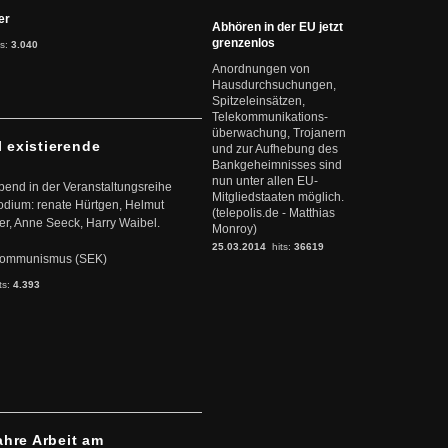
ter
Abhören in der EU jetzt
grenzenlos
ts:
3.040
Anordnungen von
Hausdurchsuchungen,
Spitzeleinsätzen,
Telekommunikations-
überwachung, Trojanern
l existierende
und zur Aufhebung des
Bankgeheimnisses sind
nun unter allen EU-
abend in der Veranstaltungsreihe
Mitgliedstaaten möglich.
dium: renate Hürtgen, Helmut
(telepolis.de - Matthias
er, Anne Seeck, Harry Waibel.
Monroy)
25.03.2014
hits:
36619
s Kommunismus (SEK)
ts:
4.393
ahre Arbeit am