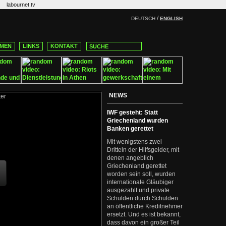
labournet.tv
/
DEUTSCH
ENGLISH
MEN
LINKS
KONTAKT
NEWS
IWF gesteht: Statt
Griechenland wurden
Banken gerettet
Mit wenigstens zwei
Dritteln der Hilfsgelder, mit
denen angeblich
Griechenland gerettet
worden sein soll, wurden
internationale Gläubiger
ausgezahlt und private
Schulden durch Schulden
an öffentliche Kreditnehmer
ersetzt. Und es ist bekannt,
dass davon ein großer Teil