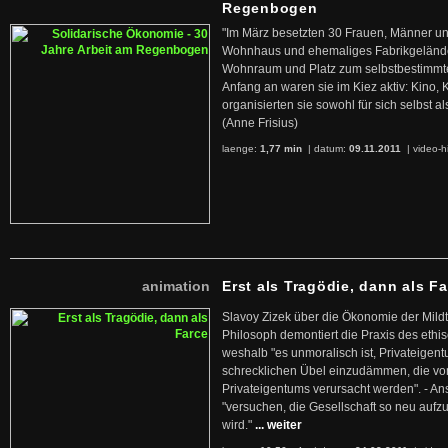
Regenbogen
"Im März besetzten 30 Frauen, Männer un
Wohnhaus und ehemaliges Fabrikgelände
Wohnraum und Platz zum selbstbestimmt
Anfang an waren sie im Kiez aktiv: Kino,
organisierten sie sowohl für sich selbst al
(Anne Frisius)
laenge:
1,77 min
| datum:
09.11.2011
|
video-h
animation
Erst als Tragödie, dann als F
Slavoy Zizek über die Ökonomie der Mildt
Philosoph demontiert die Praxis des ethi
weshalb "es unmoralisch ist, Privateige
schrecklichen Übel einzudämmen, die von 
Privateigentums verursacht werden". - An
"versuchen, die Gesellschaft so neu auf
wird."
... weiter