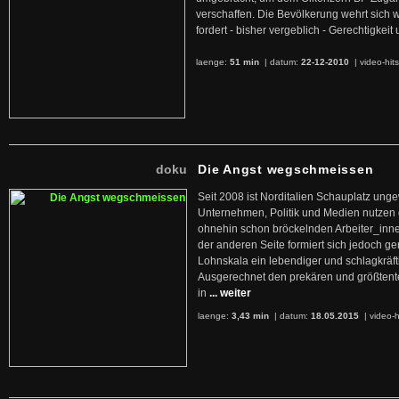
verschaffen. Die Bevölkerung wehrt sich 
fordert - bisher vergeblich - Gerechtigke
laenge:
51 min
| datum:
22-12-2010
|
video-hit
doku
Die Angst wegschmeissen
Seit 2008 ist Norditalien Schauplatz ung
Unternehmen, Politik und Medien nutzen 
ohnehin schon bröckelnden Arbeiter_inne
der anderen Seite formiert sich jedoch g
Lohnskala ein lebendiger und schlagkräft
Ausgerechnet den prekären und größtente
in
... weiter
laenge:
3,43 min
| datum:
18.05.2015
|
video-h