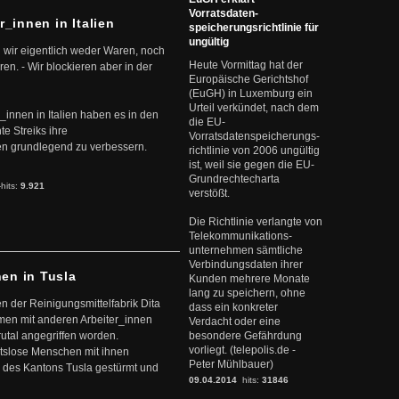
Vorratsdaten-
r_innen in Italien
speicherungsrichtlinie für
ungültig
 wir eigentlich weder Waren, noch
Heute Vormittag hat der
en. - Wir blockieren aber in der
Europäische Gerichtshof
(EuGH) in Luxemburg ein
Urteil verkündet, nach dem
r_innen in Italien haben es in den
die EU-
te Streiks ihre
Vorratsdatenspeicherungs-
n grundlegend zu verbessern.
richtlinie von 2006 ungültig
ist, weil sie gegen die EU-
Grundrechtecharta
-hits:
9.921
verstößt.
Die Richtlinie verlangte von
Telekommunikations-
unternehmen sämtliche
Verbindungsdaten ihrer
nen in Tusla
Kunden mehrere Monate
lang zu speichern, ohne
en der Reinigungsmittelfabrik Dita
dass ein konkreter
mmen mit anderen Arbeiter_innen
Verdacht oder eine
rutal angegriffen worden.
besondere Gefährdung
vorliegt. (telepolis.de -
eitslose Menschen mit ihnen
Peter Mühlbauer)
 des Kantons Tusla gestürmt und
09.04.2014
hits:
31846