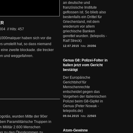
an deutsche und
französische Institute
geflossen ist. So blieb also
bestenfalls ein Drittel für
Griechenland, mit dem
ER
wiederum vor allem
2004
//
Hits: 457
griechische Banken
gerettet wurden. (telepolis -
X1000malquer haben sich vor die
Ralf Streck)
les umstellt hat, so dass niemand
12.07.2015
hits:
20356
 eine zweite blockade. die trecker
sen und weggefahren.
Genua G8: Polizei-Folter in
Italien jetzt vom Gericht
bestätigt
Der Europäische
Gerichtshof für
Menschenrechte
entscheidet gegen das
Vorgehen der italienischen
Polizei beim G8-Gipfel in
Genua (Peter Nowak -
telepolis.de)
ogotás, wurden Mitte der 90er
09.04.2015
hits:
22565
en Paramilitärische Truppen in
 Militär 2.600 Menschen
Atom-Gewinne
ng zu den Ölvorkommen zu