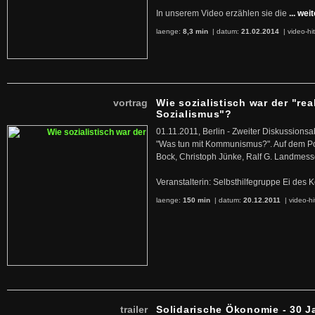
In unserem Video erzählen sie die
... wei
laenge:
8,3 min
| datum:
21.02.2014
|
video-hi
vortrag
Wie sozialistisch war der "rea
Sozialismus"?
01.11.2011, Berlin - Zweiter Diskussions
"Was tun mit Kommunismus?". Auf dem Po
Bock, Christoph Jünke, Ralf G. Landmess
Veranstalterin: Selbsthilfegruppe Ei de
laenge:
150 min
| datum:
20.12.2011
|
video-hi
trailer
Solidarische Ökonomie - 30 J