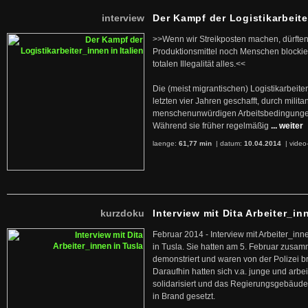
interview
Der Kampf der Logistikarbeite
>>Wenn wir Streikposten machen, dürften
Produktionsmittel noch Menschen blockier
totalen Illegalität alles.<<
Die (meist migrantischen) Logistikarbeite
letzten vier Jahren geschafft, durch militan
menschenunwürdigen Arbeitsbedingunge
Während sie früher regelmäßig
... weiter
laenge:
61,77 min
| datum:
10.04.2014
|
video
kurzdoku
Interview mit Dita Arbeiter_in
Februar 2014 - Interview mit Arbeiter_inn
in Tusla. Sie hatten am 5. Februar zusa
demonstriert und waren von der Polizei b
Daraufhin hatten sich v.a. junge und arb
solidarisiert und das Regierungsgebäude
in Brand gesetzt.