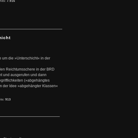
hits:
7.916
hicht
e um die »Unterschicht« in der
den Reichtumsschere in der BRD
nt und ausgerufen und dann
rifflichkeiten (»abgehängtes
um der Idee »abgehängter Klassen«
its:
913