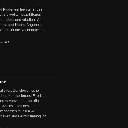
d Kinder ein leerstehendes
. Sie wollten bezahlbaren
en Leben und Arbeiten. Von
 Kultur und Kinder-Angebote
s auch für die Nachbarschaft. "
its:
962
arce
ätigkeit. Der slowenische
schen Konsumierens. Er erklärt,
ntum zu verwenden, um die
der Insitution des
stattdessen müssen wir
zubauen, dass Armut unmöglich