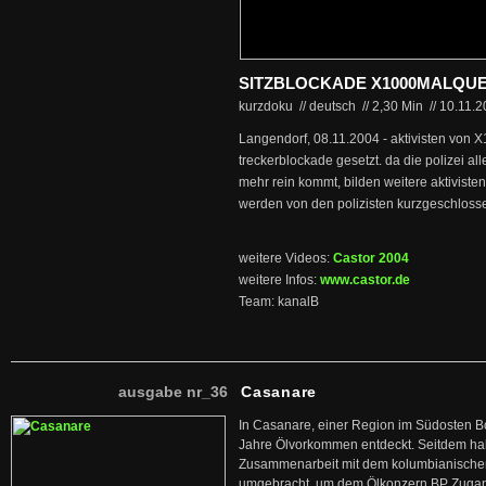
SITZBLOCKADE X1000MALQU
kurzdoku // deutsch
//
2,30 Min
//
10.11.
Langendorf, 08.11.2004 - aktivisten von 
treckerblockade gesetzt. da die polizei al
mehr rein kommt, bilden weitere aktivisten
werden von den polizisten kurzgeschlos
weitere Videos:
Castor 2004
weitere Infos:
www.castor.de
Team: kanalB
ausgabe nr_36
Casanare
In Casanare, einer Region im Südosten B
Jahre Ölvorkommen entdeckt. Seitdem hab
Zusammenarbeit mit dem kolumbianischen
umgebracht, um dem Ölkonzern BP Zuga