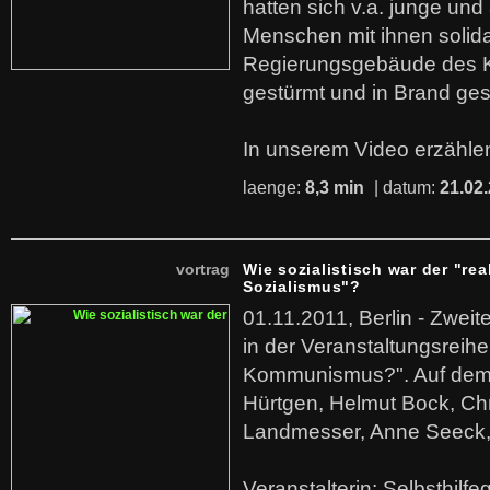
hatten sich v.a. junge und
Menschen mit ihnen solida
Regierungsgebäude des K
gestürmt und in Brand ges
In unserem Video erzählen
laenge:
8,3 min
| datum:
21.02
vortrag
Wie sozialistisch war der "rea
Sozialismus"?
01.11.2011, Berlin - Zwei
in der Veranstaltungsreihe
Kommunismus?". Auf dem
Hürtgen, Helmut Bock, Chr
Landmesser, Anne Seeck, 
Veranstalterin: Selbsthilf