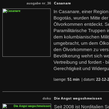
ausgabe nr_36
Casanare
In Casanare, einer Regio
Bogotás, wurden Mitte der
Ölvorkommen entdeckt. S
Paramilitärische Truppen 
dem kolumbianischen Mili
umgebracht, um dem Ölko
den Ölvorkommen zu versc
Bevölkerung wehrt sich we
Vertreibung und fordert - b
Gerechtigkeit und Widerg
laenge:
51 min
| datum:
22-12-
doku
Die Angst wegschmeissen
Seit 2008 ist Norditalien 