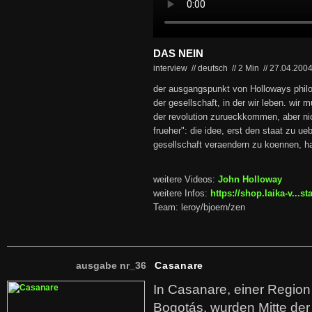
DAS NEIN
interview // deutsch
//
2 Min
//
27.04.200
der ausgangspunkt von Holloways philo
der gesellschaft, in der wir leben. wir 
der revolution zurueckkommen, aber nic
frueher": die idee, erst den staat zu 
gesellschaft veraendern zu koennen, ha
weitere Videos:
John Holloway
weitere Infos:
https://shop.laika-v...s
Team: leroy/bjoern/zen
ausgabe nr_36
Casanare
In Casanare, einer Regio
Bogotás, wurden Mitte der