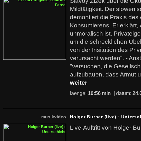
Slavoy Zizek über die Ök
Mildtätigkeit. Der sloweni
demontiert die Praxis des
Konsumierens. Er erklärt,
unmoralisch ist, Privatei
um die schrecklichen Übe
von der Insitution des Pri
verursacht werden". - Ans
"versuchen, die Gesellsch
aufzubauen, dass Armut u
weiter
laenge:
10:56 min
| datum:
24.
musikvideo
Holger Burner (live) : Untersc
Live-Auftritt von Holger Bu