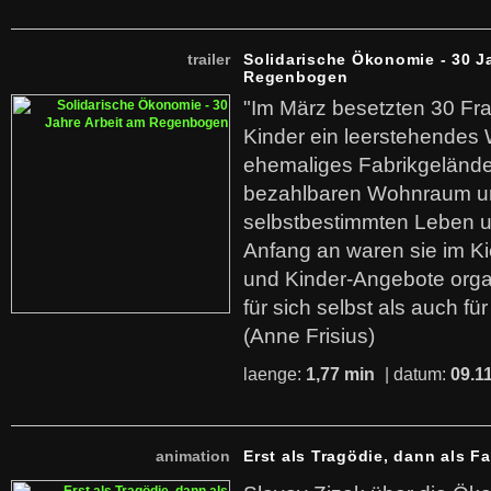
trailer
Solidarische Ökonomie - 30 J
Regenbogen
"Im März besetzten 30 Fr
Kinder ein leerstehende
ehemaliges Fabrikgelände.
bezahlbaren Wohnraum u
selbstbestimmten Leben u
Anfang an waren sie im Kie
und Kinder-Angebote organ
für sich selbst als auch fü
(Anne Frisius)
laenge:
1,77 min
| datum:
09.1
animation
Erst als Tragödie, dann als F