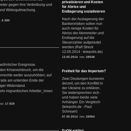
privatisieren und Kosten
weiter gegen ihre Vertreibung und
für Abriss und
it und Widergutmachung.
Endlagerung sozialisieren
Nach der Auslagerung der
s:
6.380
Bankenrisiken sollen nun
auch riesige Kosten für
Abriss der Atommeiler und
Endlagerung auf die
Steuerzahler aufgelastet
werden (Ralf Streck
12.05.2014 - telepolis.de)
13.05.2014
hits:
28548
ewöhnlicher Ereignisse.
den Kriseneinbruch, um die
Freiheit für das Imperium?
nrechte weiter auszuhöhlen; auf
Zwei Deutungen kursieren
erade am untersten Ende der
derzeit, um den Konflikt in
iger Widerstand.
der Ukraine zu erklären.
ils migrantischen Arbeiter_innen
Sie widersprechen sich -
und haben beide viele
Anhänger. Ein Vergleich
its:
17.929
(telepolis.de - Paul
Schreyer)
07.05.2014
hits:
26964
EuGH erklärt