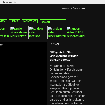
labournet.tv
/
DEUTSCH
ENGLISH
MEN
LINKS
KONTAKT
NEWS
IWF gesteht: Statt
Griechenland wurden
Banken gerettet
Mit wenigstens zwei
Dritteln der Hilfsgelder, mit
denen angeblich
Griechenland gerettet
worden sein soll, wurden
internationale Gläubiger
ausgezahlt und private
Schulden durch Schulden
an öffentliche Kreditnehmer
ersetzt. Und es ist bekannt,
dass davon ein großer Teil