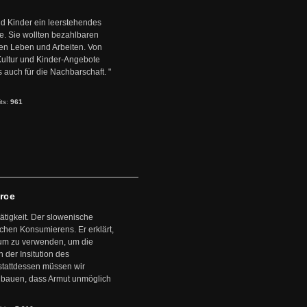
d Kinder ein leerstehendes
. Sie wollten bezahlbaren
en Leben und Arbeiten. Von
 Kultur und Kinder-Angebote
s auch für die Nachbarschaft. "
its:
961
arce
ätigkeit. Der slowenische
schen Konsumierens. Er erklärt,
ntum zu verwenden, um die
der Insitution des
stattdessen müssen wir
zubauen, dass Armut unmöglich