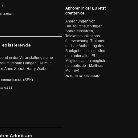
ter
Abhören in der EU jetzt
grenzenlos
ts:
3.040
Anordnungen von
Hausdurchsuchungen,
Spitzeleinsätzen,
Telekommunikations-
überwachung, Trojanern
l existierende
und zur Aufhebung des
Bankgeheimnisses sind
nun unter allen EU-
abend in der Veranstaltungsreihe
Mitgliedstaaten möglich.
dium: renate Hürtgen, Helmut
(telepolis.de - Matthias
er, Anne Seeck, Harry Waibel.
Monroy)
25.03.2014
hits:
36607
s Kommunismus (SEK)
ts:
4.393
ahre Arbeit am