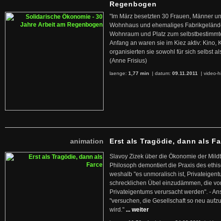
Regenbogen
"Im März besetzten 30 Frauen, Männer un
Wohnhaus und ehemaliges Fabrikgelände
Wohnraum und Platz zum selbstbestimmt
Anfang an waren sie im Kiez aktiv: Kino,
organisierten sie sowohl für sich selbst al
(Anne Frisius)
laenge:
1,77 min
| datum:
09.11.2011
|
video-h
animation
Erst als Tragödie, dann als F
Slavoy Zizek über die Ökonomie der Mildt
Philosoph demontiert die Praxis des ethi
weshalb "es unmoralisch ist, Privateige
schrecklichen Übel einzudämmen, die von 
Privateigentums verursacht werden". - An
"versuchen, die Gesellschaft so neu auf
wird."
... weiter