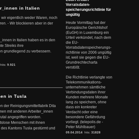
Vorratsdaten-
r_innen in Italien
speicherungsrichtlinie für
ungültig
 wir eigentlich weder Waren, noch
Heute Vormittag hat der
en. - Wir blockieren aber in der
Europäische Gerichtshof
(EuGH) in Luxemburg ein
Urteil verkündet, nach dem
r_innen in Italien haben es in den
die EU-
te Streiks ihre
Vorratsdatenspeicherungs-
n grundlegend zu verbessern.
richtlinie von 2006 ungültig
ist, weil sie gegen die EU-
Grundrechtecharta
-hits:
9.921
verstößt.
Die Richtlinie verlangte von
Telekommunikations-
unternehmen sämtliche
Verbindungsdaten ihrer
nen in Tusla
Kunden mehrere Monate
lang zu speichern, ohne
en der Reinigungsmittelfabrik Dita
dass ein konkreter
mmen mit anderen Arbeiter_innen
Verdacht oder eine
rutal angegriffen worden.
besondere Gefährdung
vorliegt. (telepolis.de -
eitslose Menschen mit ihnen
Peter Mühlbauer)
 des Kantons Tusla gestürmt und
09.04.2014
hits:
31828