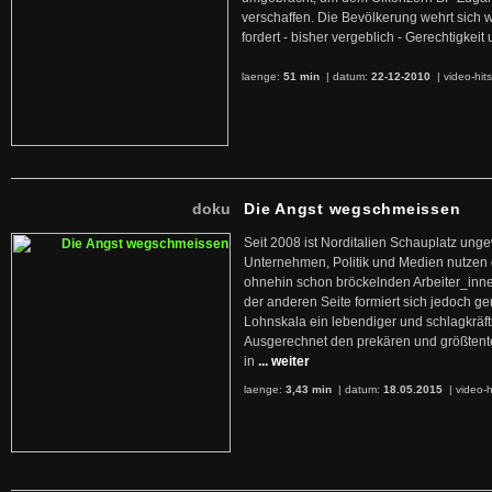
verschaffen. Die Bevölkerung wehrt sich 
fordert - bisher vergeblich - Gerechtigke
laenge:
51 min
| datum:
22-12-2010
|
video-hit
doku
Die Angst wegschmeissen
Seit 2008 ist Norditalien Schauplatz ung
Unternehmen, Politik und Medien nutzen 
ohnehin schon bröckelnden Arbeiter_inne
der anderen Seite formiert sich jedoch g
Lohnskala ein lebendiger und schlagkräft
Ausgerechnet den prekären und größtente
in
... weiter
laenge:
3,43 min
| datum:
18.05.2015
|
video-h