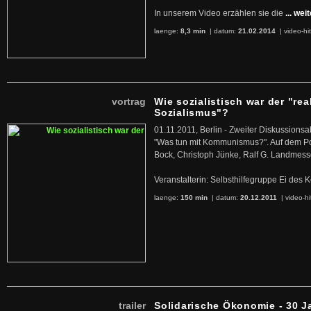
In unserem Video erzählen sie die
... wei
laenge:
8,3 min
| datum:
21.02.2014
|
video-hi
vortrag
Wie sozialistisch war der "rea
Sozialismus"?
01.11.2011, Berlin - Zweiter Diskussions
"Was tun mit Kommunismus?". Auf dem Po
Bock, Christoph Jünke, Ralf G. Landmess
Veranstalterin: Selbsthilfegruppe Ei de
laenge:
150 min
| datum:
20.12.2011
|
video-hi
trailer
Solidarische Ökonomie - 30 J