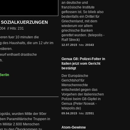
an deutsche und
französische Institute
geflossen ist. So blieb also
bestenfalls ein Drittel für
Griechenland, mit dem
 SOZIALKUERZUNGEN
wiederum vor allem
2004
//
Hits: 231
griechische Banken
gerettet wurden. (telepolis -
kieren fuer 10 minuten die
Ralf Streck)
g des Haushalts, die um 12 uhr im
12.07.2015
hits:
20343
stieren.
urf enthaelt drastische
Genua G8: Polizei-Folter in
h.
Italien jetzt vom Gericht
bestätigt
Berlin
Der Europäische
Gerichtshof für
Menschenrechte
entscheidet gegen das
Vorgehen der italienischen
Polizei beim G8-Gipfel in
Genua (Peter Nowak -
telepolis.de)
ogotás, wurden Mitte der 90er
09.04.2015
hits:
22551
en Paramilitärische Truppen in
 Militär 2.600 Menschen
Atom-Gewinne
ng zu den Ölvorkommen zu