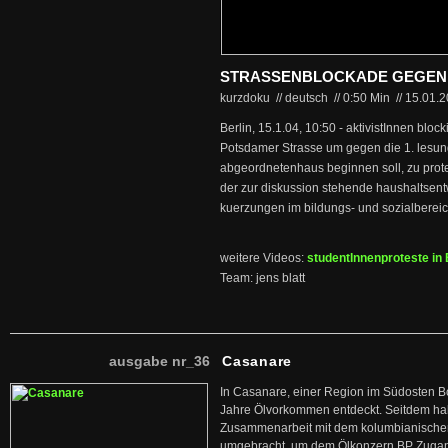
STRASSENBLOCKADE GEGEN
kurzdoku // deutsch
//
0:50 Min
//
15.01.
Berlin, 15.1.04, 10:50 - aktivistInnen bloc
Potsdamer Strasse um gegen die 1. lesun
abgeordnetenhaus beginnen soll, zu prote
der zur diskussion stehende haushaltsentw
kuerzungen im bildungs- und sozialbereic
weitere Videos:
studentInnenproteste in 
Team: jens blatt
ausgabe nr_36
Casanare
In Casanare, einer Region im Südosten B
Jahre Ölvorkommen entdeckt. Seitdem hab
Zusammenarbeit mit dem kolumbianischen
umgebracht, um dem Ölkonzern BP Zuga