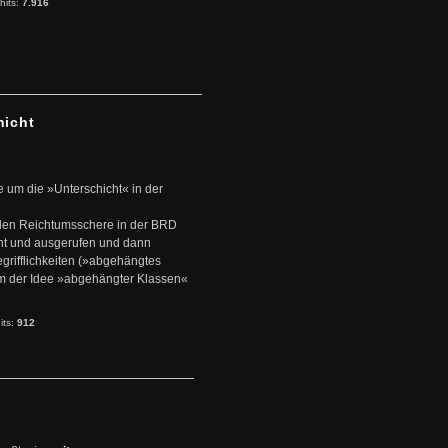
hits:
7.916
hicht
e um die »Unterschicht« in der
den Reichtumsschere in der BRD
nt und ausgerufen und dann
rifflichkeiten (»abgehängtes
um der Idee »abgehängter Klassen«
its:
912