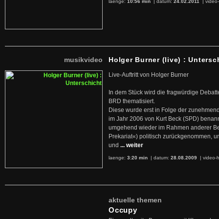
laenge:
10:56 min
| datum:
24.02.2011
|
video-
musikvideo
Holger Burner (live) : Untersc
Live-Auftritt von Holger Burner
In dem Stück wird die fragwürdige Debatt
BRD thematisiert.
Diese wurde erst in Folge der zunehmen
im Jahr 2006 von Kurt Beck (SPD) benan
umgehend wieder im Rahmen anderer Beg
Prekariat«) politisch zurückgenommen, 
und
... weiter
laenge:
3:20 min
| datum:
28.08.2009
|
video-h
aktuelle themen
Occupy