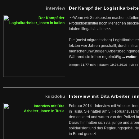
interview
Der Kampf der Logistikarbeite
>>Wenn wir Streikposten machen, dürften
Produktionsmittel noch Menschen blockier
totalen Illegalität alles.<<
Die (meist migrantischen) Logistikarbeite
letzten vier Jahren geschafft, durch militan
menschenunwürdigen Arbeitsbedingunge
Während sie früher regelmäßig
... weiter
laenge:
61,77 min
| datum:
10.04.2014
|
video
kurzdoku
Interview mit Dita Arbeiter_in
Februar 2014 - Interview mit Arbeiter_inn
in Tusla. Sie hatten am 5. Februar zusa
demonstriert und waren von der Polizei b
Daraufhin hatten sich v.a. junge und arb
solidarisiert und das Regierungsgebäude
in Brand gesetzt.