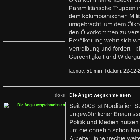
Paramilitärische Truppen 
dem kolumbianischen Mili
umgebracht, um dem Ölko
den Ölvorkommen zu versc
Bevölkerung wehrt sich we
Vertreibung und fordert - b
Gerechtigkeit und Widerg
laenge:
51 min
| datum:
22-12-
doku
Die Angst wegschmeissen
Seit 2008 ist Norditalien 
ungewöhnlicher Ereigniss
Politik und Medien nutzen
um die ohnehin schon br
Arbeiter_innenrechte weit