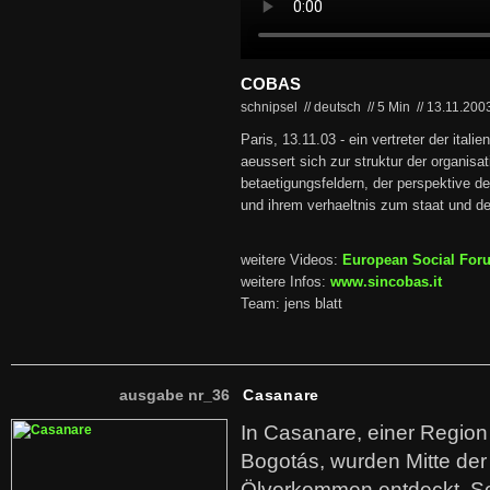
COBAS
schnipsel // deutsch
//
5 Min
//
13.11.200
Paris, 13.11.03 - ein vertreter der ita
aeussert sich zur struktur der organisat
betaetigungsfeldern, der perspektive d
und ihrem verhaeltnis zum staat und de
weitere Videos:
European Social For
weitere Infos:
www.sincobas.it
Team: jens blatt
ausgabe nr_36
Casanare
In Casanare, einer Regio
Bogotás, wurden Mitte der
Ölvorkommen entdeckt. S