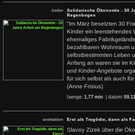
trailer
Solidarische Ökonomie - 30 J
Regenbogen
"Im März besetzten 30 Fr
Kinder ein leerstehende
ehemaliges Fabrikgelände.
bezahlbaren Wohnraum u
selbstbestimmten Leben u
Anfang an waren sie im Kie
und Kinder-Angebote organ
für sich selbst als auch fü
(Anne Frisius)
laenge:
1,77 min
| datum:
09.1
animation
Erst als Tragödie, dann als F
Slavoy Zizek über die Ök