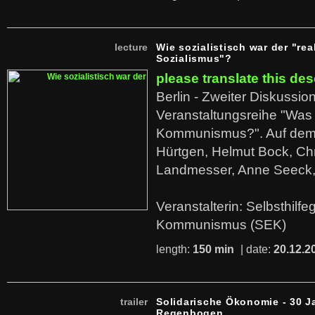
lecture
Wie sozialistisch war der "rea
Sozialismus"?
please translate this des
Berlin - Zweiter Diskussio
Veranstaltungsreihe "Was 
Kommunismus?". Auf dem
Hürtgen, Helmut Bock, Chr
Landmesser, Anne Seeck, 
Veranstalterin: Selbsthilf
Kommunismus (SEK)
length:
150 min
| date:
20.12.2
trailer
Solidarische Ökonomie - 30 J
Regenbogen