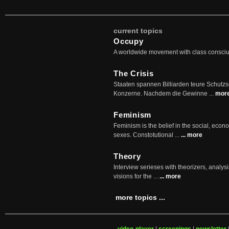
current topics
Occupy
A worldwide movement with class consci
The Crisis
Staaten spannen Billiarden teure Schutz
Konzerne. Nachdem die Gewinne ...
mor
Feminism
Feminism is the belief in the social, econo
sexes. Constotutional ...
... more
Theory
Interview serieses with theorizers, analysi
visions for the ...
... more
more topics ...