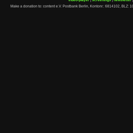
video-player
|
screenings
|
newsletter
Make a donation to: content e.V. Postbank Berlin, Kontonr.: 6814102, 