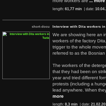
more workers are
... more
length:
61,77 min
| date:
10.04
short-docu
Interview with Dita workers in
We are showing here an in
workers of the factory Dit
trigger to the whole move
referred to as the Bosnian
The workers of the deterge
that they had been on stri
year and tried different fo
protests (including a hunge
lead anywhere. When they
more
length:
8,3 min
| date:
21.02.20