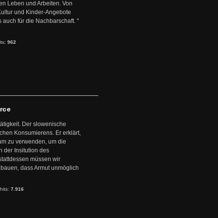
en Leben und Arbeiten. Von
 Kultur und Kinder-Angebote
s auch für die Nachbarschaft. "
its:
962
arce
ätigkeit. Der slowenische
schen Konsumierens. Er erklärt,
ntum zu verwenden, um die
der Insitution des
stattdessen müssen wir
zubauen, dass Armut unmöglich
hits:
7.916