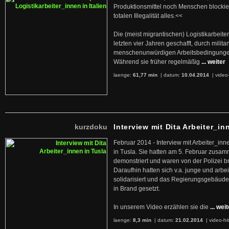
Produktionsmittel noch Menschen blockier
totalen Illegalität alles.<<
Die (meist migrantischen) Logistikarbeite
letzten vier Jahren geschafft, durch militan
menschenunwürdigen Arbeitsbedingunge
Während sie früher regelmäßig
... weiter
laenge:
61,77 min
| datum:
10.04.2014
|
video
kurzdoku
Interview mit Dita Arbeiter_in
Februar 2014 - Interview mit Arbeiter_inn
in Tusla. Sie hatten am 5. Februar zusa
demonstriert und waren von der Polizei b
Daraufhin hatten sich v.a. junge und arb
solidarisiert und das Regierungsgebäude
in Brand gesetzt.
In unserem Video erzählen sie die
... wei
laenge:
8,3 min
| datum:
21.02.2014
|
video-hi