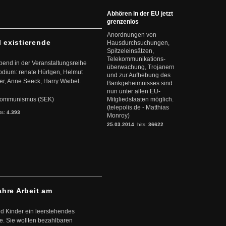
Abhören in der EU jetzt
grenzenlos
Anordnungen von
l existierende
Hausdurchsuchungen,
Spitzeleinsätzen,
Telekommunikations-
abend in der Veranstaltungsreihe
überwachung, Trojanern
dium: renate Hürtgen, Helmut
und zur Aufhebung des
er, Anne Seeck, Harry Waibel.
Bankgeheimnisses sind
nun unter allen EU-
s Kommunismus (SEK)
Mitgliedstaaten möglich.
(telepolis.de - Matthias
ts:
4.393
Monroy)
25.03.2014
hits:
36622
ahre Arbeit am
d Kinder ein leerstehendes
. Sie wollten bezahlbaren