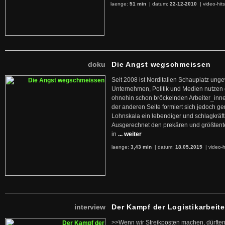
laenge:
51 min
| datum:
22-12-2010
|
video-hit
doku
Die Angst wegschmeissen
Seit 2008 ist Norditalien Schauplatz ung
Unternehmen, Politik und Medien nutzen 
ohnehin schon bröckelnden Arbeiter_inne
der anderen Seite formiert sich jedoch g
Lohnskala ein lebendiger und schlagkräft
Ausgerechnet den prekären und größtente
in
... weiter
laenge:
3,43 min
| datum:
18.05.2015
|
video-h
interview
Der Kampf der Logistikarbeite
>>Wenn wir Streikposten machen, dürften