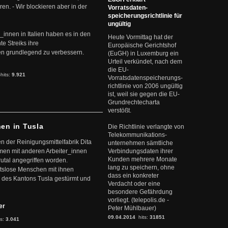
en. - Wir blockieren aber in der
Vorratsdaten-
speicherungsrichtlinie für
ungültig
r_innen in Italien haben es in den
Heute Vormittag hat der
te Streiks ihre
Europäische Gerichtshof
n grundlegend zu verbessern.
(EuGH) in Luxemburg ein
Urteil verkündet, nach dem
die EU-
-hits:
9.921
Vorratsdatenspeicherungs-
richtlinie von 2006 ungültig
ist, weil sie gegen die EU-
Grundrechtecharta
verstößt.
nen in Tusla
Die Richtlinie verlangte von
Telekommunikations-
en der Reinigungsmittelfabrik Dita
unternehmen sämtliche
mmen mit anderen Arbeiter_innen
Verbindungsdaten ihrer
Kunden mehrere Monate
rutal angegriffen worden.
lang zu speichern, ohne
eitslose Menschen mit ihnen
dass ein konkreter
 des Kantons Tusla gestürmt und
Verdacht oder eine
besondere Gefährdung
vorliegt. (telepolis.de -
ter
Peter Mühlbauer)
09.04.2014
hits:
31851
ts:
3.041