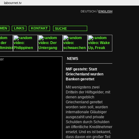
labournet.tv
/
DEUTSCH
ENGLISH
MEN
LINKS
KONTAKT
NEWS
IWF gesteht: Statt
Griechenland wurden
Banken gerettet
Mit wenigstens zwei
Dritteln der Hilfsgelder, mit
denen angeblich
Griechenland gerettet
worden sein soll, wurden
internationale Gläubiger
ausgezahlt und private
Schulden durch Schulden
an öffentliche Kreditnehmer
ersetzt. Und es ist bekannt,
dass davon ein großer Teil