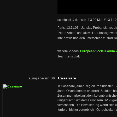
schnipsel // deutsch
//
3:20 Min
//
13.11.
Paris, 13.11.03 - Jarislav Probanski, redak
"Neue Arbeit" und aktivist der basisgewerks
ihre praxis und den unterschied zu tradit
weitere Videos:
European Social Forum 
Team: jens blatt
ausgabe nr_36
Casanare
In Casanare, einer Region im Südosten B
Jahre Ölvorkommen entdeckt. Seitdem hab
Zusammenarbeit mit dem kolumbianischen
umgebracht, um dem Ölkonzern BP Zuga
verschaffen. Die Bevölkerung wehrt sich 
fordert - bisher vergeblich - Gerechtigke