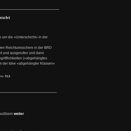
hicht
e um die »Unterschicht« in der
den Reichtumsschere in der BRD
nt und ausgerufen und dann
rifflichkeiten (»abgehängtes
um der Idee »abgehängter Klassen«
its:
913
wußtsein
weiter