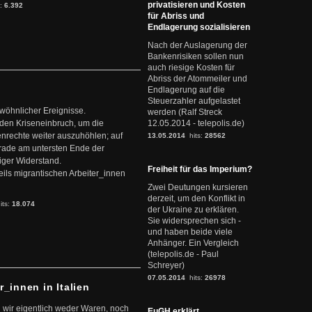
privatisieren und Kosten
s:
6.392
für Abriss und
Endlagerung sozialisieren
Nach der Auslagerung der
Bankenrisiken sollen nun
auch riesige Kosten für
Abriss der Atommeiler und
Endlagerung auf die
Steuerzahler aufgelastet
ewöhnlicher Ereignisse.
werden (Ralf Streck
den Kriseneinbruch, um die
12.05.2014 - telepolis.de)
nrechte weiter auszuhöhlen; auf
13.05.2014
hits:
28562
erade am untersten Ende der
iger Widerstand.
Freiheit für das Imperium?
ils migrantischen Arbeiter_innen
Zwei Deutungen kursieren
derzeit, um den Konflikt in
its:
18.074
der Ukraine zu erklären.
Sie widersprechen sich -
und haben beide viele
Anhänger. Ein Vergleich
(telepolis.de - Paul
Schreyer)
07.05.2014
hits:
26978
r_innen in Italien
 wir eigentlich weder Waren, noch
EuGH erklärt