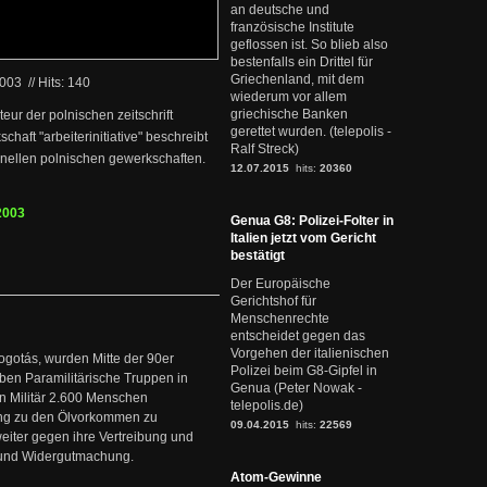
an deutsche und
französische Institute
geflossen ist. So blieb also
bestenfalls ein Drittel für
Griechenland, mit dem
2003
//
Hits: 140
wiederum vor allem
griechische Banken
teur der polnischen zeitschrift
gerettet wurden. (telepolis -
chaft "arbeiterinitiative" beschreibt
Ralf Streck)
ionellen polnischen gewerkschaften.
12.07.2015
hits:
20360
2003
Genua G8: Polizei-Folter in
Italien jetzt vom Gericht
bestätigt
Der Europäische
Gerichtshof für
Menschenrechte
entscheidet gegen das
Vorgehen der italienischen
ogotás, wurden Mitte der 90er
Polizei beim G8-Gipfel in
en Paramilitärische Truppen in
Genua (Peter Nowak -
 Militär 2.600 Menschen
telepolis.de)
ng zu den Ölvorkommen zu
09.04.2015
hits:
22569
weiter gegen ihre Vertreibung und
it und Widergutmachung.
Atom-Gewinne