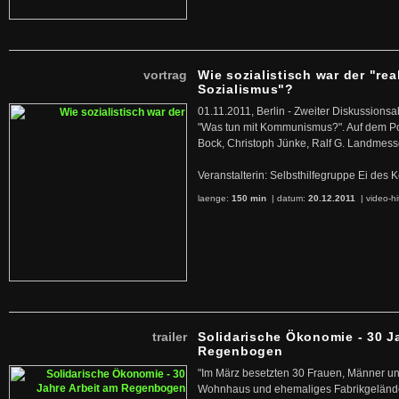
vortrag
Wie sozialistisch war der "rea
Sozialismus"?
01.11.2011, Berlin - Zweiter Diskussions
"Was tun mit Kommunismus?". Auf dem Po
Bock, Christoph Jünke, Ralf G. Landmess
Veranstalterin: Selbsthilfegruppe Ei de
laenge:
150 min
| datum:
20.12.2011
|
video-hi
trailer
Solidarische Ökonomie - 30 J
Regenbogen
"Im März besetzten 30 Frauen, Männer un
Wohnhaus und ehemaliges Fabrikgelände