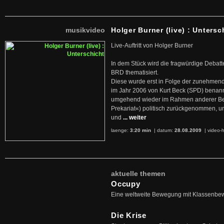
musikvideo
Holger Burner (live) : Untersc
Live-Auftritt von Holger Burner
In dem Stück wird die fragwürdige Debatt
BRD thematisiert.
Diese wurde erst in Folge der zunehmen
im Jahr 2006 von Kurt Beck (SPD) benan
umgehend wieder im Rahmen anderer Beg
Prekariat«) politisch zurückgenommen, 
und
... weiter
laenge:
3:20 min
| datum:
28.08.2009
|
video-h
aktuelle themen
Occupy
Eine weltweite Bewegung mit Klassenbe
Die Krise