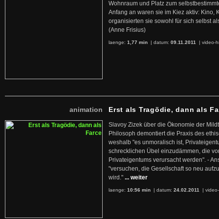
Wohnraum und Platz zum selbstbestimmt
Anfang an waren sie im Kiez aktiv: Kino,
organisierten sie sowohl für sich selbst al
(Anne Frisius)
laenge:
1,77 min
| datum:
09.11.2011
|
video-h
animation
Erst als Tragödie, dann als F
Slavoy Zizek über die Ökonomie der Mildt
Philosoph demontiert die Praxis des ethi
weshalb "es unmoralisch ist, Privateige
schrecklichen Übel einzudämmen, die von 
Privateigentums verursacht werden". - An
"versuchen, die Gesellschaft so neu auf
wird."
... weiter
laenge:
10:56 min
| datum:
24.02.2011
|
video-