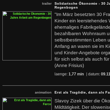
trailer
Solidarische Ökonomie - 30 J
Regenbogen
"Im März besetzten 30 Fr
Kinder ein leerstehende
ehemaliges Fabrikgelände.
bezahlbaren Wohnraum u
selbstbestimmten Leben u
Anfang an waren sie im Kie
und Kinder-Angebote organ
für sich selbst als auch fü
(Anne Frisius)
laenge:
1,77 min
| datum:
09.1
animation
Erst als Tragödie, dann als F
Slavoy Zizek über die Ök
Mildtätigkeit. Der sloweni