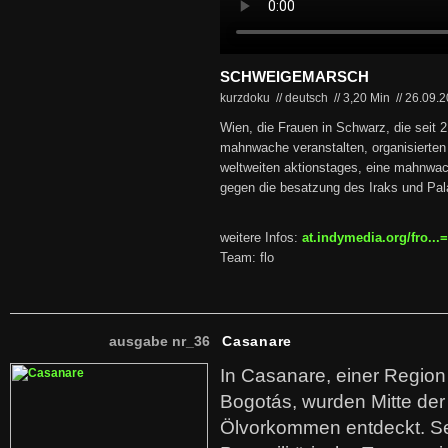
SCHWEIGEMARSCH
kurzdoku // deutsch
//
3,20 Min
//
26.09.
Wien, die Frauen in Schwarz, die seit 
mahnwache veranstalten, organisierten
weltweiten aktionstages, eine mahnwa
gegen die besatzung des Iraks und Pal
weitere Infos:
at.indymedia.org/fro..
Team: flo
ausgabe nr_36
Casanare
In Casanare, einer Regio
Bogotás, wurden Mitte der
Ölvorkommen entdeckt. S