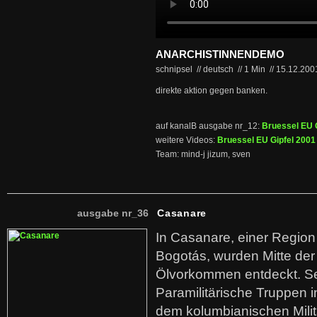
ANARCHISTINNENDEMO
schnipsel // deutsch
//
1 Min
//
15.12.20
direkte aktion gegen banken.
auf kanalB ausgabe nr_12:
Bruessel EU 
weitere Videos:
Bruessel EU Gipfel 2001
Team: mind-j jizum, sven
ausgabe nr_36
Casanare
In Casanare, einer Regio
Bogotás, wurden Mitte der
Ölvorkommen entdeckt. S
Paramilitärische Truppen 
dem kolumbianischen Mili