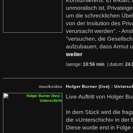
Konsumierens. Er erklärt,
unmoralisch ist, Privatei
um die schrecklichen Übe
von der Insitution des Pri
verursacht werden". - Ans
"versuchen, die Gesellsch
aufzubauen, dass Armut u
weiter
laenge:
10:56 min
| datum:
24.
musikvideo
Holger Burner (live) : Untersc
Live-Auftritt von Holger Bu
In dem Stück wird die fra
die »Unterschicht« in der 
Diese wurde erst in Folg