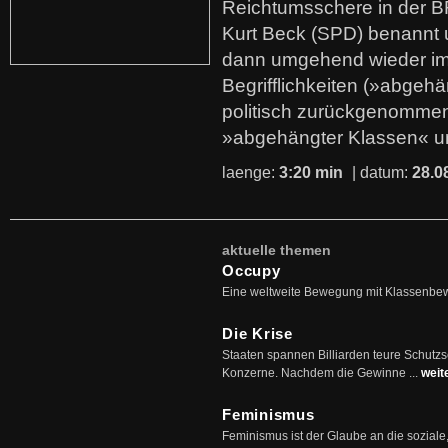
Reichtumsschere in der B
Kurt Beck (SPD) benannt
dann umgehend wieder i
Begrifflichkeiten (»abgehä
politisch zurückgenommen
»abgehängter Klassen« u
laenge:
3:20 min
| datum:
28.0
aktuelle themen
Occupy
Eine weltweite Bewegung mit Klassenbe
Die Krise
Staaten spannen Billiarden teure Schutz
Konzerne. Nachdem die Gewinne ...
weit
Feminismus
Feminismus ist der Glaube an die soziale