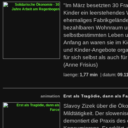
"Im März besetzten 30 Fr
Kinder ein leerstehende
ehemaliges Fabrikgelände.
bezahlbaren Wohnraum u
selbstbestimmten Leben u
Anfang an waren sie im Kie
und Kinder-Angebote organ
für sich selbst als auch fü
(Anne Frisius)
laenge:
1,77 min
| datum:
09.1
animation
Erst als Tragödie, dann als F
Slavoy Zizek über die Ök
Mildtätigkeit. Der sloweni
demontiert die Praxis des