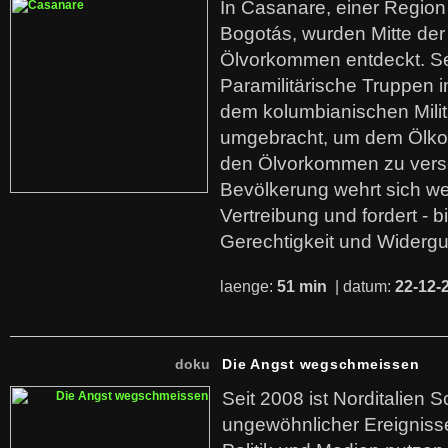
In Casanare, einer Regio
Bogotás, wurden Mitte der
Ölvorkommen entdeckt. S
Paramilitärische Truppen 
dem kolumbianischen Mili
umgebracht, um dem Ölko
den Ölvorkommen zu versc
Bevölkerung wehrt sich we
Vertreibung und fordert - b
Gerechtigkeit und Widerg
laenge:
51 min
| datum:
22-12-
doku
Die Angst wegschmeissen
Seit 2008 ist Norditalien 
ungewöhnlicher Ereigniss