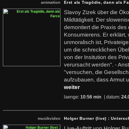
animation
Erst als Tragödie, dann als F
Slavoy Zizek über die Ök
Mildtätigkeit. Der sloweni
demontiert die Praxis des
Konsumierens. Er erklärt,
unmoralisch ist, Privatei
um die schrecklichen Übe
von der Insitution des Pri
verursacht werden". - Ans
"versuchen, die Gesellsch
aufzubauen, dass Armut u
weiter
laenge:
10:56 min
| datum:
24.
musikvideo
Holger Burner (live) : Untersc
Live-Auftritt von Holger Bu