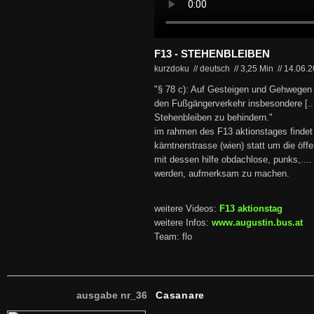
F13 - STEHENBLEIBEN
kurzdoku // deutsch
//
3,25 Min
//
14.06.
"§ 78 c): Auf Gesteigen und Gehwegen in
den Fußgängerverkehr insbesondere [..
Stehenbleiben zu behindern."
im rahmen des F13 aktionstages findet
kärntnerstrasse (wien) statt um die öffe
mit dessen hilfe obdachlose, punks,....
werden, aufmerksam zu machen.
weitere Videos:
F13 aktionstag
weitere Infos:
www.augustin.bus.at
Team: flo
ausgabe nr_36
Casanare