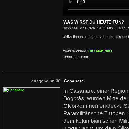
WAS WIRST DU HEUTE TUN?
schnipsel // deutsch
//
4,25 Min
//
29.05.
aktivistInnen sprechen ueber ihre plaene 
weitere Videos:
G8 Evian 2003
Team: jens blatt
ausgabe nr_36
Casanare
In Casanare, einer Regio
Bogotás, wurden Mitte der
Ölvorkommen entdeckt. S
Paramilitärische Truppen 
dem kolumbianischen Mili
umgebracht, um dem Ölko