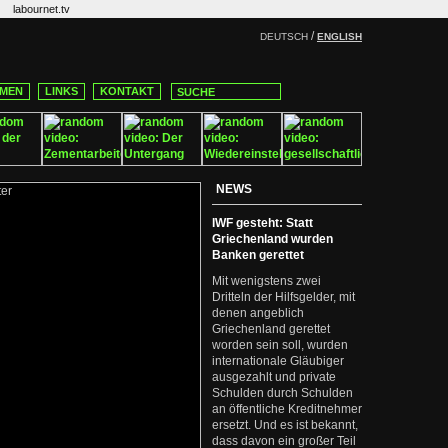
labournet.tv
/
DEUTSCH
ENGLISH
MEN
LINKS
KONTAKT
NEWS
IWF gesteht: Statt
Griechenland wurden
Banken gerettet
Mit wenigstens zwei
Dritteln der Hilfsgelder, mit
denen angeblich
Griechenland gerettet
worden sein soll, wurden
internationale Gläubiger
ausgezahlt und private
Schulden durch Schulden
an öffentliche Kreditnehmer
ersetzt. Und es ist bekannt,
dass davon ein großer Teil