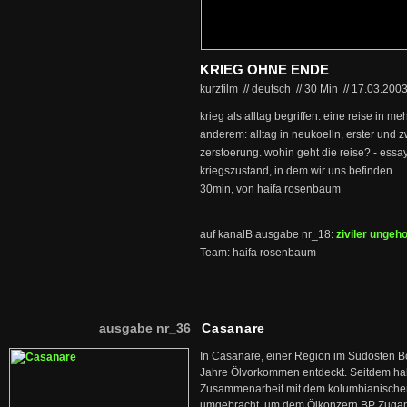
KRIEG OHNE ENDE
kurzfilm // deutsch
//
30 Min
//
17.03.200
krieg als alltag begriffen. eine reise in me
anderem: alltag in neukoelln, erster und z
zerstoerung. wohin geht die reise? - essay
kriegszustand, in dem wir uns befinden.
30min, von haifa rosenbaum
auf kanalB ausgabe nr_18:
ziviler ungeh
Team: haifa rosenbaum
ausgabe nr_36
Casanare
In Casanare, einer Region im Südosten B
Jahre Ölvorkommen entdeckt. Seitdem hab
Zusammenarbeit mit dem kolumbianischen
umgebracht, um dem Ölkonzern BP Zuga