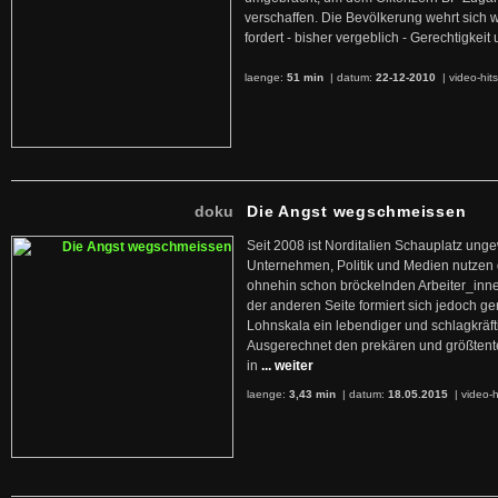
verschaffen. Die Bevölkerung wehrt sich 
fordert - bisher vergeblich - Gerechtigke
laenge:
51 min
| datum:
22-12-2010
|
video-hit
doku
Die Angst wegschmeissen
Seit 2008 ist Norditalien Schauplatz ung
Unternehmen, Politik und Medien nutzen 
ohnehin schon bröckelnden Arbeiter_inne
der anderen Seite formiert sich jedoch g
Lohnskala ein lebendiger und schlagkräft
Ausgerechnet den prekären und größtente
in
... weiter
laenge:
3,43 min
| datum:
18.05.2015
|
video-h