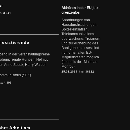
ter
Abhören in der EU jetzt
grenzenlos
ts:
3.041
Anordnungen von
Hausdurchsuchungen,
Spitzeleinsätzen,
Telekommunikations-
überwachung, Trojanern
l existierende
und zur Aufhebung des
Bankgeheimnisses sind
nun unter allen EU-
abend in der Veranstaltungsreihe
Mitgliedstaaten möglich.
dium: renate Hürtgen, Helmut
(telepolis.de - Matthias
er, Anne Seeck, Harry Waibel.
Monroy)
25.03.2014
hits:
36622
s Kommunismus (SEK)
ts:
4.393
ahre Arbeit am