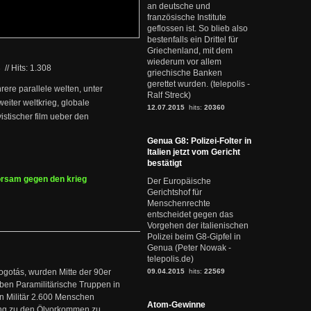
an deutsche und
französische Institute
geflossen ist. So blieb also
bestenfalls ein Drittel für
Griechenland, mit dem
wiederum vor allem
3
//
Hits: 1.308
griechische Banken
gerettet wurden. (telepolis -
hrere parallele welten, unter
Ralf Streck)
weiter weltkrieg, globale
12.07.2015
hits:
20360
istischer film ueber den
Genua G8: Polizei-Folter in
Italien jetzt vom Gericht
bestätigt
orsam gegen den krieg
Der Europäische
Gerichtshof für
Menschenrechte
entscheidet gegen das
Vorgehen der italienischen
Polizei beim G8-Gipfel in
Genua (Peter Nowak -
telepolis.de)
ogotás, wurden Mitte der 90er
09.04.2015
hits:
22569
en Paramilitärische Truppen in
 Militär 2.600 Menschen
Atom-Gewinne
ng zu den Ölvorkommen zu