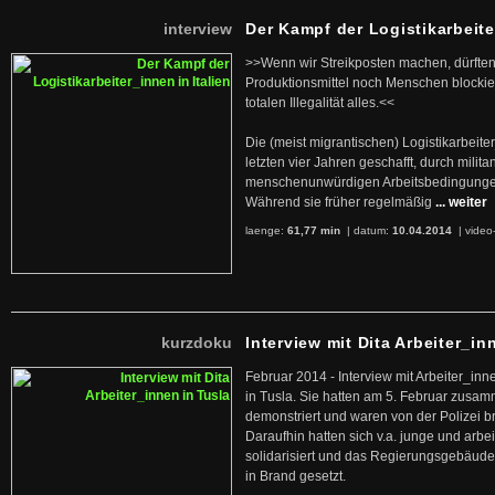
interview
Der Kampf der Logistikarbeite
>>Wenn wir Streikposten machen, dürften
Produktionsmittel noch Menschen blockier
totalen Illegalität alles.<<
Die (meist migrantischen) Logistikarbeite
letzten vier Jahren geschafft, durch militan
menschenunwürdigen Arbeitsbedingunge
Während sie früher regelmäßig
... weiter
laenge:
61,77 min
| datum:
10.04.2014
|
video
kurzdoku
Interview mit Dita Arbeiter_in
Februar 2014 - Interview mit Arbeiter_inn
in Tusla. Sie hatten am 5. Februar zusa
demonstriert und waren von der Polizei b
Daraufhin hatten sich v.a. junge und arb
solidarisiert und das Regierungsgebäude
in Brand gesetzt.