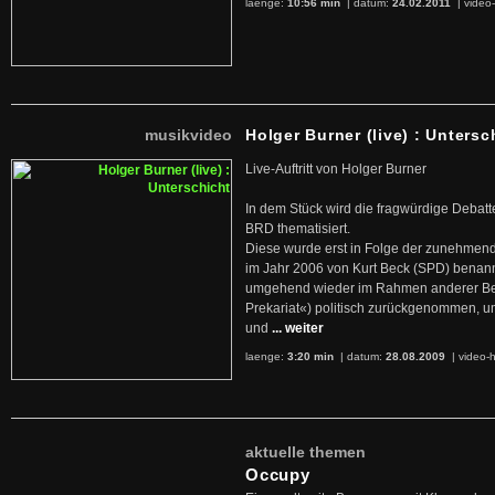
laenge:
10:56 min
| datum:
24.02.2011
|
video-
musikvideo
Holger Burner (live) : Untersc
Live-Auftritt von Holger Burner
In dem Stück wird die fragwürdige Debatt
BRD thematisiert.
Diese wurde erst in Folge der zunehmen
im Jahr 2006 von Kurt Beck (SPD) benan
umgehend wieder im Rahmen anderer Beg
Prekariat«) politisch zurückgenommen, 
und
... weiter
laenge:
3:20 min
| datum:
28.08.2009
|
video-h
aktuelle themen
Occupy