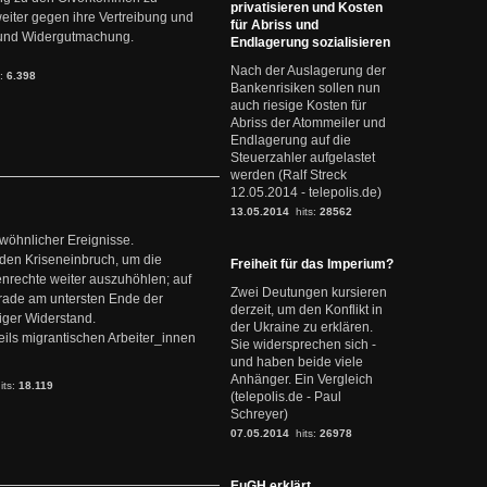
privatisieren und Kosten
weiter gegen ihre Vertreibung und
für Abriss und
it und Widergutmachung.
Endlagerung sozialisieren
Nach der Auslagerung der
s:
6.398
Bankenrisiken sollen nun
auch riesige Kosten für
Abriss der Atommeiler und
Endlagerung auf die
Steuerzahler aufgelastet
werden (Ralf Streck
12.05.2014 - telepolis.de)
13.05.2014
hits:
28562
ewöhnlicher Ereignisse.
den Kriseneinbruch, um die
Freiheit für das Imperium?
nrechte weiter auszuhöhlen; auf
Zwei Deutungen kursieren
erade am untersten Ende der
derzeit, um den Konflikt in
iger Widerstand.
der Ukraine zu erklären.
ils migrantischen Arbeiter_innen
Sie widersprechen sich -
und haben beide viele
Anhänger. Ein Vergleich
its:
18.119
(telepolis.de - Paul
Schreyer)
07.05.2014
hits:
26978
EuGH erklärt