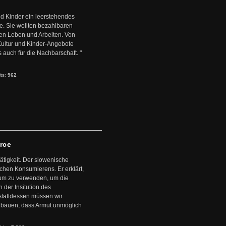
d Kinder ein leerstehendes
. Sie wollten bezahlbaren
en Leben und Arbeiten. Von
 Kultur und Kinder-Angebote
s auch für die Nachbarschaft. "
its:
962
arce
ätigkeit. Der slowenische
schen Konsumierens. Er erklärt,
ntum zu verwenden, um die
der Insitution des
stattdessen müssen wir
zubauen, dass Armut unmöglich