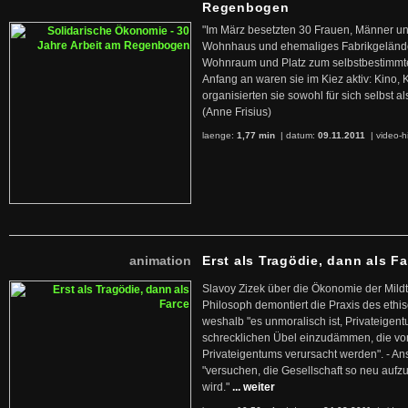
Regenbogen
"Im März besetzten 30 Frauen, Männer un
Wohnhaus und ehemaliges Fabrikgelände
Wohnraum und Platz zum selbstbestimmt
Anfang an waren sie im Kiez aktiv: Kino,
organisierten sie sowohl für sich selbst al
(Anne Frisius)
laenge:
1,77 min
| datum:
09.11.2011
|
video-h
animation
Erst als Tragödie, dann als F
Slavoy Zizek über die Ökonomie der Mildt
Philosoph demontiert die Praxis des ethi
weshalb "es unmoralisch ist, Privateige
schrecklichen Übel einzudämmen, die von 
Privateigentums verursacht werden". - An
"versuchen, die Gesellschaft so neu auf
wird."
... weiter