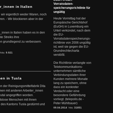
Vorratsdaten-
r_innen in Italien
speicherungsrichtlinie für
ungültig
 wir eigentlich weder Waren, noch
Heute Vormittag hat der
en. - Wir blockieren aber in der
Europäische Gerichtshof
(EuGH) in Luxemburg ein
Urteil verkündet, nach dem
r_innen in Italien haben es in den
die EU-
te Streiks ihre
Vorratsdatenspeicherungs-
n grundlegend zu verbessern.
richtlinie von 2006 ungültig
ist, weil sie gegen die EU-
Grundrechtecharta
-hits:
9.921
verstößt.
Die Richtlinie verlangte von
Telekommunikations-
unternehmen sämtliche
Verbindungsdaten ihrer
nen in Tusla
Kunden mehrere Monate
lang zu speichern, ohne
en der Reinigungsmittelfabrik Dita
dass ein konkreter
mmen mit anderen Arbeiter_innen
Verdacht oder eine
rutal angegriffen worden.
besondere Gefährdung
vorliegt. (telepolis.de -
eitslose Menschen mit ihnen
Peter Mühlbauer)
 des Kantons Tusla gestürmt und
09.04.2014
hits:
31851