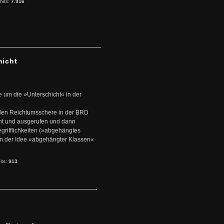
hits:
7.916
hicht
e um die »Unterschicht« in der
den Reichtumsschere in der BRD
nt und ausgerufen und dann
rifflichkeiten (»abgehängtes
um der Idee »abgehängter Klassen«
its:
913