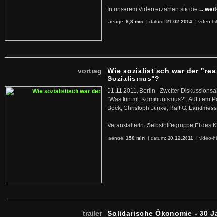
In unserem Video erzählen sie die
... wei
laenge:
8,3 min
| datum:
21.02.2014
|
video-hi
vortrag
Wie sozialistisch war der "rea
Sozialismus"?
01.11.2011, Berlin - Zweiter Diskussions
"Was tun mit Kommunismus?". Auf dem Po
Bock, Christoph Jünke, Ralf G. Landmess
Veranstalterin: Selbsthilfegruppe Ei de
laenge:
150 min
| datum:
20.12.2011
|
video-hi
trailer
Solidarische Ökonomie - 30 J