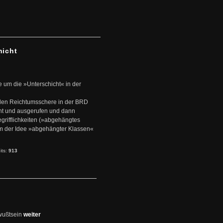
hicht
e um die »Unterschicht« in der
den Reichtumsschere in der BRD
nt und ausgerufen und dann
rifflichkeiten (»abgehängtes
um der Idee »abgehängter Klassen«
its:
913
wußtsein
weiter