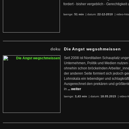
fordert - bisher vergeblich - Gerechtigke
laenge:
51 min
| datum:
22-12-2010
|
video-hit
doku
Die Angst wegschmeissen
Seit 2008 ist Norditalien Schauplatz ung
Unternehmen, Politik und Medien nutzen 
ohnehin schon bröckelnden Arbeiter_inne
der anderen Seite formiert sich jedoch g
Lohnskala ein lebendiger und schlagkräft
Ausgerechnet den prekären und größtente
in
... weiter
laenge:
3,43 min
| datum:
18.05.2015
|
video-h