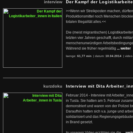
interview
Der Kampf der Logistikarbeite
>>Wenn wir Streikposten machen, dürften
Produktionsmittel noch Menschen blockier
totalen Illegalität alles.<<
Die (meist migrantischen) Logistikarbeite
letzten vier Jahren geschafft, durch militan
menschenunwürdigen Arbeitsbedingunge
Während sie früher regelmäßig
... weiter
laenge:
61,77 min
| datum:
10.04.2014
|
video
kurzdoku
Interview mit Dita Arbeiter_in
Februar 2014 - Interview mit Arbeiter_inn
in Tusla. Sie hatten am 5. Februar zusa
demonstriert und waren von der Polizei b
Daraufhin hatten sich v.a. junge und arb
solidarisiert und das Regierungsgebäude
in Brand gesetzt.
In unserem Video erzählen sie die
... wei