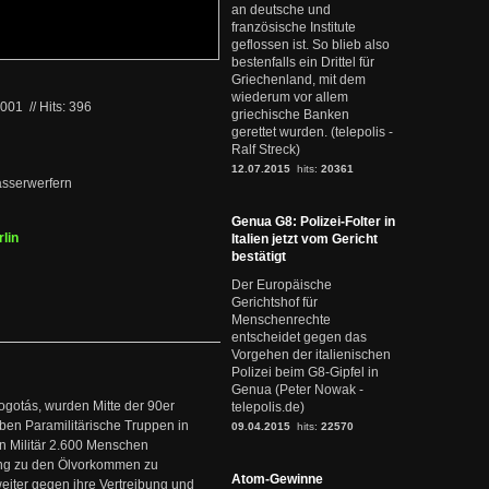
an deutsche und
französische Institute
geflossen ist. So blieb also
bestenfalls ein Drittel für
Griechenland, mit dem
wiederum vor allem
2001
//
Hits: 396
griechische Banken
gerettet wurden. (telepolis -
Ralf Streck)
12.07.2015
hits:
20361
wasserwerfern
Genua G8: Polizei-Folter in
lin
Italien jetzt vom Gericht
bestätigt
Der Europäische
Gerichtshof für
Menschenrechte
entscheidet gegen das
Vorgehen der italienischen
Polizei beim G8-Gipfel in
Genua (Peter Nowak -
ogotás, wurden Mitte der 90er
telepolis.de)
en Paramilitärische Truppen in
09.04.2015
hits:
22570
 Militär 2.600 Menschen
ng zu den Ölvorkommen zu
Atom-Gewinne
weiter gegen ihre Vertreibung und