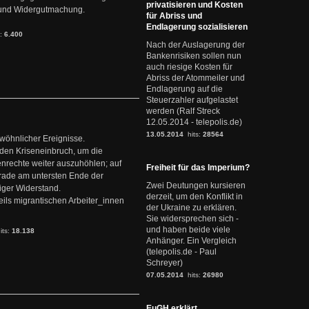
privatisieren und Kosten
it und Widergutmachung.
für Abriss und
Endlagerung sozialisieren
s:
6.400
Nach der Auslagerung der
Bankenrisiken sollen nun
auch riesige Kosten für
Abriss der Atommeiler und
Endlagerung auf die
Steuerzahler aufgelastet
werden (Ralf Streck
12.05.2014 - telepolis.de)
13.05.2014
hits:
28564
ewöhnlicher Ereignisse.
den Kriseneinbruch, um die
nrechte weiter auszuhöhlen; auf
Freiheit für das Imperium?
erade am untersten Ende der
Zwei Deutungen kursieren
iger Widerstand.
derzeit, um den Konflikt in
ils migrantischen Arbeiter_innen
der Ukraine zu erklären.
Sie widersprechen sich -
und haben beide viele
its:
18.138
Anhänger. Ein Vergleich
(telepolis.de - Paul
Schreyer)
07.05.2014
hits:
26980
EuGH erklärt