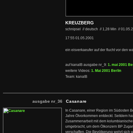
KREUZBERG
schnipsel // deutsch
//
1,28 Min
//
01.05.
17:55 01.05.2001
ein eisverkaeufer auf der flucht vor den 
auf kanalB ausgabe nr_9:
1. mai 2001 Ber
weitere Videos:
1. Mai 2001 Berlin
Team: kanalB
ausgabe nr_36
Casanare
In Casanare, einer Region im Südosten B
Jahre Ölvorkommen entdeckt. Seitdem hab
Zusammenarbeit mit dem kolumbianischen
umgebracht, um dem Ölkonzern BP Zuga
verschaffen. Die Bevölkerung wehrt sich 