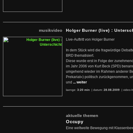
musikvideo
Holger Burner (live) : Untersc
Live-Auftritt von Holger Burner
In dem Stück wird die fragwürdige Debatt
BRD thematisiert.
Diese wurde erst in Folge der zunehmen
im Jahr 2006 von Kurt Beck (SPD) benan
umgehend wieder im Rahmen anderer Beg
Prekariat«) politisch zurückgenommen, 
und
... weiter
laenge:
3:20 min
| datum:
28.08.2009
|
video-h
aktuelle themen
Occupy
Eine weltweite Bewegung mit Klassenbe