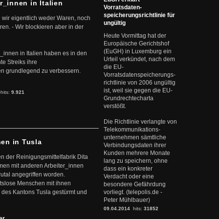
r_innen in Italien
Vorratsdaten-
speicherungsrichtlinie für
 wir eigentlich weder Waren, noch
ungültig
en. - Wir blockieren aber in der
Heute Vormittag hat der
Europäische Gerichtshof
(EuGH) in Luxemburg ein
r_innen in Italien haben es in den
Urteil verkündet, nach dem
te Streiks ihre
die EU-
n grundlegend zu verbessern.
Vorratsdatenspeicherungs-
richtlinie von 2006 ungültig
ist, weil sie gegen die EU-
-hits:
9.921
Grundrechtecharta
verstößt.
Die Richtlinie verlangte von
Telekommunikations-
unternehmen sämtliche
nen in Tusla
Verbindungsdaten ihrer
Kunden mehrere Monate
en der Reinigungsmittelfabrik Dita
lang zu speichern, ohne
mmen mit anderen Arbeiter_innen
dass ein konkreter
rutal angegriffen worden.
Verdacht oder eine
eitslose Menschen mit ihnen
besondere Gefährdung
 des Kantons Tusla gestürmt und
vorliegt. (telepolis.de -
Peter Mühlbauer)
09.04.2014
hits:
31852
ter