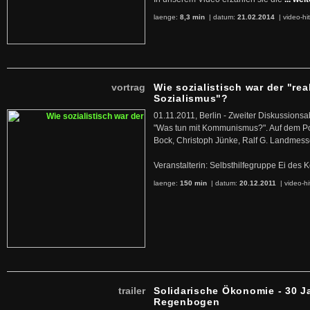
laenge:
8,3 min
| datum:
21.02.2014
|
video-hi
vortrag
Wie sozialistisch war der "rea
Sozialismus"?
01.11.2011, Berlin - Zweiter Diskussions
"Was tun mit Kommunismus?". Auf dem Po
Bock, Christoph Jünke, Ralf G. Landmess
Veranstalterin: Selbsthilfegruppe Ei de
laenge:
150 min
| datum:
20.12.2011
|
video-hi
trailer
Solidarische Ökonomie - 30 J
Regenbogen