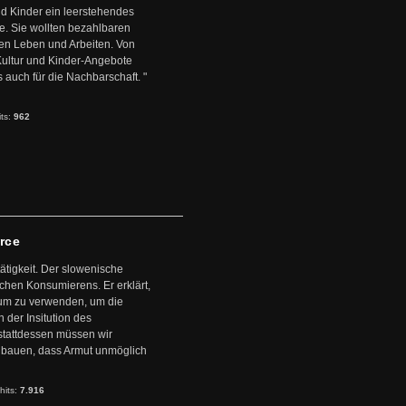
d Kinder ein leerstehendes
. Sie wollten bezahlbaren
en Leben und Arbeiten. Von
 Kultur und Kinder-Angebote
s auch für die Nachbarschaft. "
its:
962
arce
ätigkeit. Der slowenische
schen Konsumierens. Er erklärt,
ntum zu verwenden, um die
der Insitution des
stattdessen müssen wir
zubauen, dass Armut unmöglich
hits:
7.916