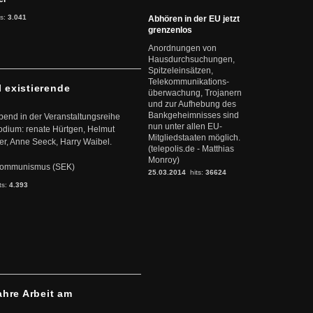
ts:
3.041
Abhören in der EU jetzt
grenzenlos
Anordnungen von
Hausdurchsuchungen,
Spitzeleinsätzen,
Telekommunikations-
l existierende
überwachung, Trojanern
und zur Aufhebung des
Bankgeheimnisses sind
abend in der Veranstaltungsreihe
nun unter allen EU-
dium: renate Hürtgen, Helmut
Mitgliedstaaten möglich.
er, Anne Seeck, Harry Waibel.
(telepolis.de - Matthias
Monroy)
s Kommunismus (SEK)
25.03.2014
hits:
36624
ts:
4.393
ahre Arbeit am