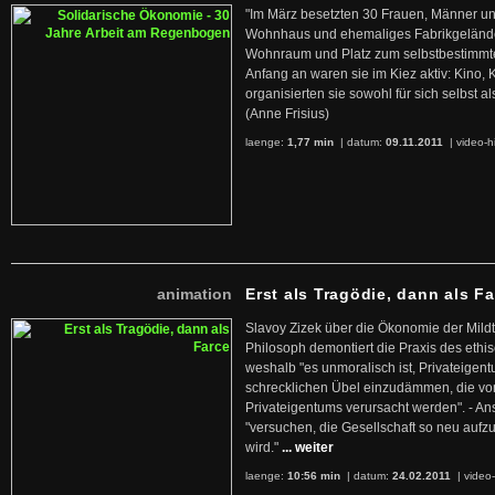
"Im März besetzten 30 Frauen, Männer un
Wohnhaus und ehemaliges Fabrikgelände
Wohnraum und Platz zum selbstbestimmt
Anfang an waren sie im Kiez aktiv: Kino,
organisierten sie sowohl für sich selbst al
(Anne Frisius)
laenge:
1,77 min
| datum:
09.11.2011
|
video-h
animation
Erst als Tragödie, dann als F
Slavoy Zizek über die Ökonomie der Mildt
Philosoph demontiert die Praxis des ethi
weshalb "es unmoralisch ist, Privateige
schrecklichen Übel einzudämmen, die von 
Privateigentums verursacht werden". - An
"versuchen, die Gesellschaft so neu auf
wird."
... weiter
laenge:
10:56 min
| datum:
24.02.2011
|
video-