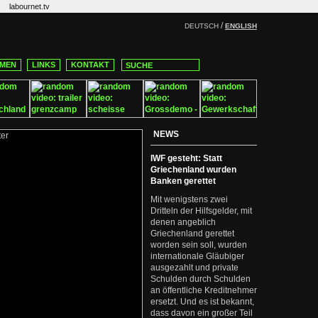
labournet.tv
/
DEUTSCH
ENGLISH
MEN
LINKS
KONTAKT
NEWS
IWF gesteht: Statt
Griechenland wurden
Banken gerettet
Mit wenigstens zwei
Dritteln der Hilfsgelder, mit
denen angeblich
Griechenland gerettet
worden sein soll, wurden
internationale Gläubiger
ausgezahlt und private
Schulden durch Schulden
an öffentliche Kreditnehmer
ersetzt. Und es ist bekannt,
dass davon ein großer Teil