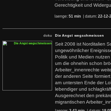
Gerechtigkeit und Widerg
laenge:
51 min
| datum:
22-12-
doku
Die Angst wegschmeissen
Seit 2008 ist Norditalien 
ungewöhnlicher Ereigniss
Politik und Medien nutzen
um die ohnehin schon br
Arbeiter_innenrechte weit
der anderen Seite formier
am untersten Ende der Lo
lebendiger und schlagkräf
Ausgerechnet den prekäre
migrantischen Arbeiter_in
laenge:
3,43 min
| datum:
18.0