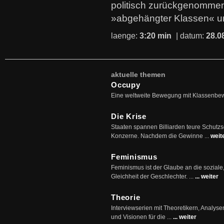
politisch zurückgenommen
»abgehängter Klassen« u
laenge:
3:20 min
| datum:
28.0
aktuelle themen
Occupy
Eine weltweite Bewegung mit Klassenbe
Die Krise
Staaten spannen Billiarden teure Schutz
Konzerne. Nachdem die Gewinne ...
weit
Feminismus
Feminismus ist der Glaube an die soziale
Gleichheit der Geschlechter. ...
... weiter
Theorie
Interviewserien mit Theoretikern, Analys
und Visionen für die ...
... weiter