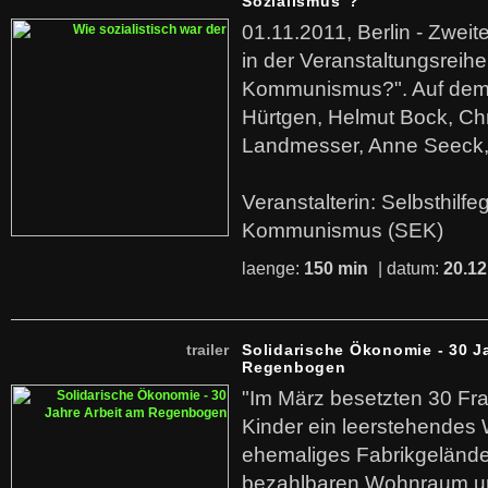
Sozialismus"?
01.11.2011, Berlin - Zwei
in der Veranstaltungsreihe
Kommunismus?". Auf dem
Hürtgen, Helmut Bock, Chr
Landmesser, Anne Seeck, 
Veranstalterin: Selbsthilf
Kommunismus (SEK)
laenge:
150 min
| datum:
20.12
trailer
Solidarische Ökonomie - 30 J
Regenbogen
"Im März besetzten 30 Fr
Kinder ein leerstehende
ehemaliges Fabrikgelände.
bezahlbaren Wohnraum u