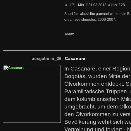
//
//
7,1 Min
//
21.03.2013
//
Hits: 128
Short film about the garment workers in Ba
organised struggles, 2006-2007.
Team:
ausgabe nr_36
Casanare
In Casanare, einer Regio
Bogotás, wurden Mitte der
Ölvorkommen entdeckt. S
Paramilitärische Truppen 
dem kolumbianischen Mili
umgebracht, um dem Ölko
den Ölvorkommen zu versc
Bevölkerung wehrt sich we
Vertreibung und fordert - b